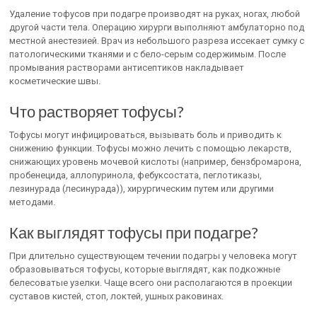
Удаление тофусов при подагре производят на руках, ногах, любой
другой части тела. Операцию хирурги выполняют амбулаторно под
местной анестезией. Врач из небольшого разреза иссекает сумку с
патологическими тканями и с бело-серым содержимым. После
промывания растворами антисептиков накладывает
косметические швы.
Что растворяет тофусы?
Тофусы могут инфицироваться, вызывать боль и приводить к
снижению функции. Тофусы можно лечить с помощью лекарств,
снижающих уровень мочевой кислоты (например, бензбромарона,
пробенецида, аллопуринола, фебуксостата, пеглотиказы,
лезинурада (лесинурада)), хирургическим путем или другими
методами.
Как выглядят тофусы при подагре?
При длительно существующем течении подагры у человека могут
образовываться тофусы, которые выглядят, как подкожные
белесоватые узелки. Чаще всего они располагаются в проекции
суставов кистей, стоп, локтей, ушных раковинах.