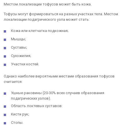
Местом локализации тофусов может быть кожа.
Тофусы могут формироваться на разных участках тела. Местом
локализации подагрического узла может стать:
Кожа или клетчатка подкожная;
Мышцы;
Суставы;
Сухожилия;
Участки костей.
Однако наиболее вероятными местами образования тофусов
считается:
Ушные раковины (20-30% всех случаев образования
подагрических узлов).
Область локтевых суставов:
Кисти рук;
Стопы.