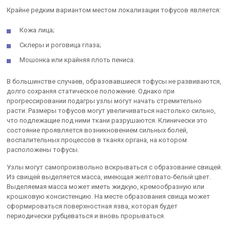
Крайне редким вариантом местом локализации тофусов является:
Кожа лица;
Склеры и роговица глаза;
Мошонка или крайняя плоть пениса.
В большинстве случаев, образовавшиеся тофусы не развиваются,
долго сохраняя статическое положение. Однако при
прогрессировании подагры узлы могут начать стремительно
расти. Размеры тофусов могут увеличиваться настолько сильно,
что подлежащие под ними ткани разрушаются. Клинически это
состояние проявляется возникновением сильных болей,
воспалительных процессов в тканях органа, на котором
расположены тофусы.
Узлы могут самопроизвольно вскрываться с образование свищей.
Из свищей выделяется масса, имеющая желтовато-белый цвет.
Выделяемая масса может иметь жидкую, кремообразную или
крошковую консистенцию. На месте образования свища может
сформироваться поверхностная язва, которая будет
периодически рубцеваться и вновь прорываться.