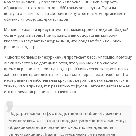
мочевой кислоты у взрослого человека – 1000 мг, скорость
обращения этого вещества – 650 граммов за сутки. Пурины
поступают с пищей, а также, синтезируются в самом организме в
обменных процессах нуклеотидов.
Мочевая кислота присутствует в плазме крови в виде свободной
соли – урата натрия. При превышении содержания мочевой
кислоты наступает гиперурекимия, что создает большой риск
развития подагры.
У многих больных гиперурикемия протекает бессимптомно, поэтому
люди зачастую не догадываются, что у них может в скором
времени развиться приступ подагры. Клинические же проявления
заболевания проявляются, как правило, через несколько лет. По
мере развития заболевания кристаллы уратов откладываются в
тканях, что и приводит к развитию тофусов. Также подагра может
стать причиной развития панникулита .
Подагрический тофус представляет собой отложение
мочевой кислоты в виде твердых узелков, которые могут
образовываться в различных частях тела, включая
ушную раковину. Врачи подчеркивают, что наличие