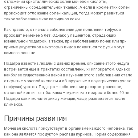
отложений кристаллических солей мочевой кислоты,
ограниченных соединительной тканью. А если в кроме этих солей
происходит отложение солей кальция, тогда может развиться
такое заболевание как кальциноз кожи .
Как правило, от начала заболевания для появления тофусов
проходит не менее 5 лет. Однако у пациентов, страдающих
ювенильной подагрой, а также, при заболеваниях почек или при
приеме диуретиков некоторых видов появиться тофусы могут
намного раньше.
Подагра известна людям с давних времен, описание этого недуга
встречается еще в трактатах составленных Гиппократом. Однако
наиболее существенной вехой в изучении этого заболевания стало
открытие мочевой кислоты и обнаружение в подагрических узлах
(тофусах) уратов. Подагра – заболевание распространенное,
основной контингент больных – мужчины в возрасте более 40 лет.
Подагра как и монилетрикс у женщин, чаще, развивается после
климакса.
Причины развития
Мочевая кислота присутствует в организме каждого человека, так
как она является продуктом распада пуринов. Норма содержания