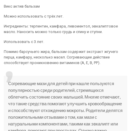
Викс актив бальзам
Можно использовать с трёх лет.
Ингредиенты: терпентин, камфара, левоментол, эвкалиптовое
масло. Наносить можно только грудь и спину и ступни.
Использовать с 3 лет.
Помимо барсучьего жира, бальзам содержит экстракт жгучего
перца, камфару, несколько масел. Согревающее действие
способствует проникновению витаминов (А, Е, В, РР).
Согревающие мази для детей при кашле пользуются
популярностью среди родителей, стремящихся
облегчить состояние своих малышей. Многие отмечают,
что такие средства помогают улучшить кровообращение
и способствуют отхождению мокроты. Родители делятся
положительными отзывами о том, как мази с
натуральными компонентами, такими как эвкалипт или
камфора, помогают при простудах. Однако важно