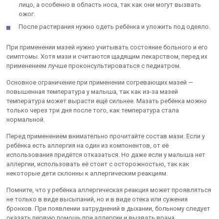
лицо, а особенно в область носа, так как они могут вызвать
ожог.
После растирания нужно одеть ребёнка и уложить под одеяло.
При применении мазей нужно учитывать состояние больного и его
симптомы. Хотя мази и считаются щадящим лекарством, перед их
применением лучше проконсультироваться с педиатром.
Основное ограничение при применении согревающих мазей —
повышенная температура у малыша, так как из-за мазей
температура может вырасти ещё сильнее. Мазать ребёнка можно
только через три дня после того, как температура стала
нормальной.
Перед применением внимательно прочитайте состав мази. Если у
ребёнка есть аллергия на один из компонентов, от её
использования придётся отказаться. Но даже если у малыша нет
аллергии, использовать её стоит с осторожностью, так как
некоторые дети склонны к аллергическим реакциям.
Помните, что у ребёнка аллергическая реакция может проявляться
не только в виде высыпаний, но и в виде отека или сужения
бронхов. При появлении затруднений в дыхании, больному следует
оказать первую помощь при аллергии и вызвать врача.