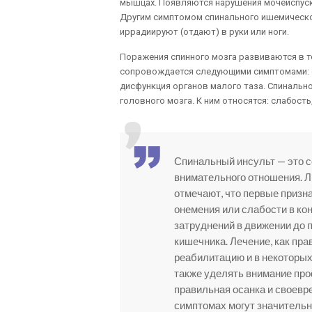
мышцах. Появляются нарушения мочеиспуска
Другим симптомом спинального ишемическог
иррадиируют (отдают) в руки или ноги.
Поражения спинного мозга развиваются в те
сопровождается следующими симптомами: сл
дисфункция органов малого таза. Спинальн
головного мозга. К ним относятся: слабость
Спинальный инсульт — это с
внимательного отношения. Л
отмечают, что первые призна
онемения или слабости в ко
затруднений в движении до 
кишечника. Лечение, как пр
реабилитацию и в некоторых
также уделять внимание про
правильная осанка и своевр
симптомах могут значительн