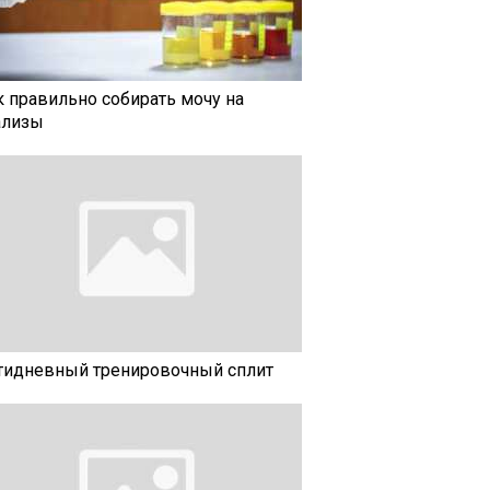
к правильно собирать мочу на
ализы
тидневный тренировочный сплит