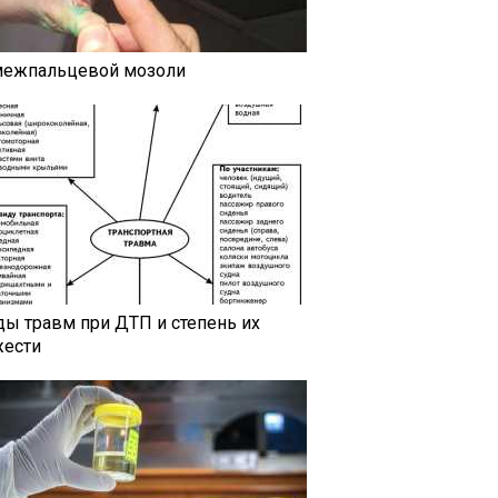
межпальцевой мозоли
ды травм при ДТП и степень их
жести