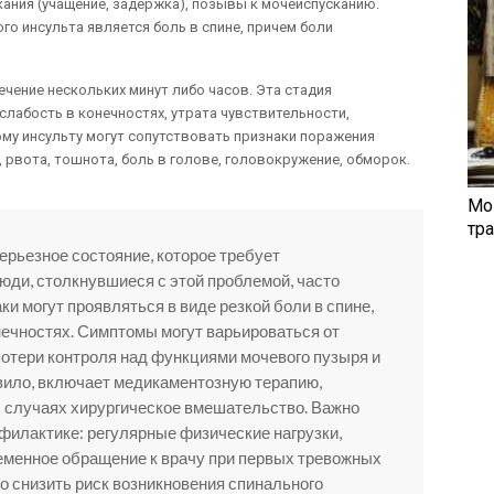
ния (учащение, задержка), позывы к мочеиспусканию.
о инсульта является боль в спине, причем боли
чение нескольких минут либо часов. Эта стадия
абость в конечностях, утрата чувствительности,
ому инсульту могут сопутствовать признаки поражения
, рвота, тошнота, боль в голове, головокружение, обморок.
Мо
тр
ерьезное состояние, которое требует
юди, столкнувшиеся с этой проблемой, часто
ки могут проявляться в виде резкой боли в спине,
нечностях. Симптомы могут варьироваться от
потери контроля над функциями мочевого пузыря и
авило, включает медикаментозную терапию,
 случаях хирургическое вмешательство. Важно
филактике: регулярные физические нагрузки,
еменное обращение к врачу при первых тревожных
о снизить риск возникновения спинального