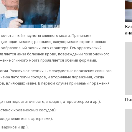
Ка
ан
 сочетанный инсульты спинного мозга. Причинами
ие: сдавливание, разрывы, закупоривание кровеносных
овообразований различного характера. Геморрагический
оявляется из-за болезней крови, повреждений позвоночного
жение спинного мозга проявляется обеими формами.
огии. Различают первичные сосудистые поражения спинного
 из-за патологии сосудов, и вторичные поражения, когда
в, влияющих извне. В первом случае причинами поражения
Пя
ечная недостаточность, инфаркт, атеросклероз и др.);
стенок кровеносных сосудов);
оединение вен с артериями);
 варикоз и др.).