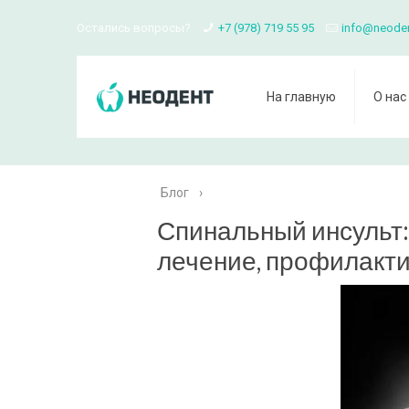
Остались вопросы?
+7 (978) 719 55 95
info@neode
На главную
О нас
Блог
›
Спинальный инсульт:
лечение, профилакт