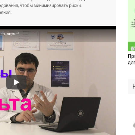
едования, чтобы минимизировать риски
ояния.
ать инсульт?
Пр
дл