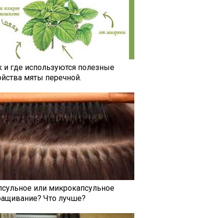
к и где используются полезные
ойства мяты перечной.
псульное или микрокапсульное
ращивание? Что лучше?