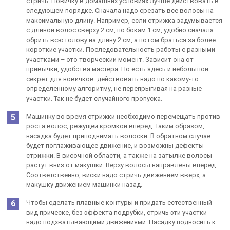
стричь. Новичку в домашних условиях лучше действовать в
следующем порядке. Сначала надо срезать все волосы на
максимальную длину. Например, если стрижка задумывается
с длиной волос сверху 2 см, по бокам 1 см, удобно сначала
обрить всю голову на длину 2 см, а потом браться за более
короткие участки. Последовательность работы с разными
участками – это творческий момент. Зависит она от
привычки, удобства мастера. Но есть здесь и небольшой
секрет для новичков: действовать надо по какому-то
определенному алгоритму, не перепрыгивая на разные
участки. Так не будет случайного пропуска.
Машинку во время стрижки необходимо перемещать против
роста волос, режущей кромкой вперед. Таким образом,
насадка будет приподнимать волоски. В обратном случае
будет поглаживающее движение, и возможны дефекты
стрижки. В височной области, а также на затылке волосы
растут вниз от макушки. Верху волосы направлены вперед.
Соответственно, виски надо стричь движением вверх, а
макушку движением машинки назад.
Чтобы сделать плавные контуры и придать естественный
вид прическе, без эффекта подрубки, стричь эти участки
надо подхватывающими движениями. Насадку подносить к