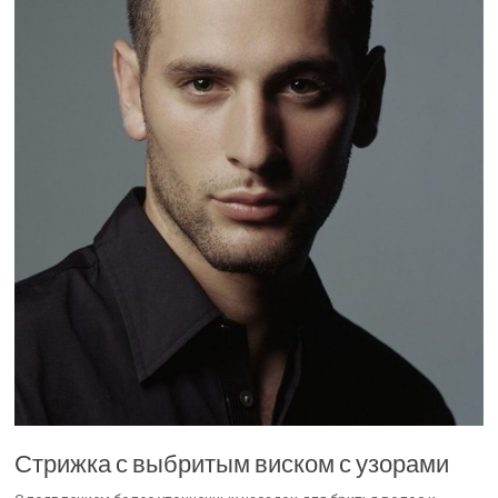
Стрижка с выбритым виском с узорами