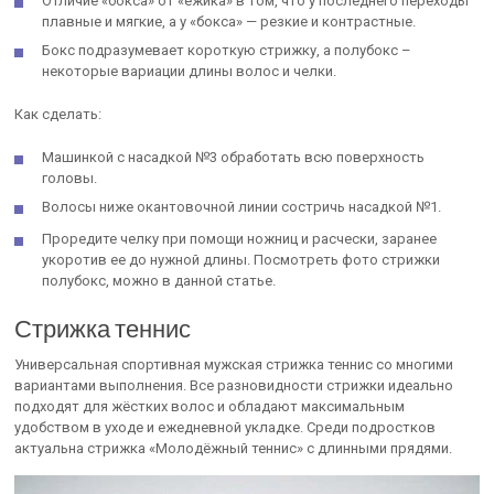
Отличие «бокса» от «ежика» в том, что у последнего переходы
плавные и мягкие, а у «бокса» — резкие и контрастные.
Бокс подразумевает короткую стрижку, а полубокс –
некоторые вариации длины волос и челки.
Как сделать:
Машинкой с насадкой №3 обработать всю поверхность
головы.
Волосы ниже окантовочной линии состричь насадкой №1.
Проредите челку при помощи ножниц и расчески, заранее
укоротив ее до нужной длины. Посмотреть фото стрижки
полубокс, можно в данной статье.
Стрижка теннис
Универсальная спортивная мужская стрижка теннис со многими
вариантами выполнения. Все разновидности стрижки идеально
подходят для жёстких волос и обладают максимальным
удобством в уходе и ежедневной укладке. Среди подростков
актуальна стрижка «Молодёжный теннис» с длинными прядями.