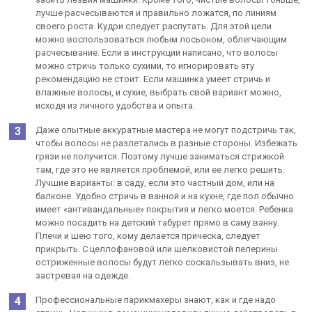
лучше расчесываются и правильно ложатся, по линиям
своего роста. Кудри следует распутать. Для этой цели
можно воспользоваться любым лосьоном, облегчающим
расчесывание. Если в инструкции написано, что волосы
можно стричь только сухими, то игнорировать эту
рекомендацию не стоит. Если машинка умеет стричь и
влажные волосы, и сухие, выбрать свой вариант можно,
исходя из личного удобства и опыта.
Даже опытные аккуратные мастера не могут подстричь так,
чтобы волосы не разлетались в разные стороны. Избежать
грязи не получится. Поэтому лучше заниматься стрижкой
там, где это не является проблемой, или ее легко решить.
Лучшие варианты: в саду, если это частный дом, или на
балконе. Удобно стричь в ванной и на кухне, где пол обычно
имеет «антивандальные» покрытия и легко моется. Ребенка
можно посадить на детский табурет прямо в саму ванну.
Плечи и шею того, кому делается прическа, следует
прикрыть. С целлофановой или шелковистой пелерины
остриженные волосы будут легко соскальзывать вниз, не
застревая на одежде.
Профессиональные парикмахеры знают, как и где надо