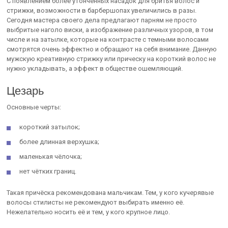
С появлением более утонченных насадок для бритья волос и
стрижки, возможности в барбершопах увеличились в разы.
Сегодня мастера своего дела предлагают парням не просто
выбритые наголо виски, а изображение различных узоров, в том
числе и на затылке, которые на контрасте с темными волосами
смотрятся очень эффектно и обращают на себя внимание. Данную
мужскую креативную стрижку или прическу на короткий волос не
нужно укладывать, а эффект в обществе ошемляющий.
Цезарь
Основные черты:
короткий затылок;
более длинная верхушка;
маленькая чёлочка;
нет чётких границ.
Такая причёска рекомендована мальчикам. Тем, у кого кучерявые
волосы стилисты не рекомендуют выбирать именно её.
Нежелательно носить её и тем, у кого крупное лицо.