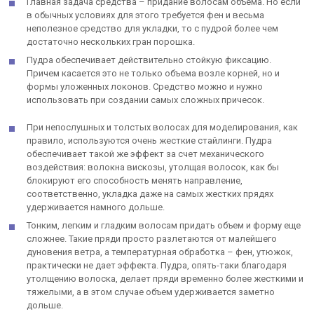
Главная задача средства – придание волосам объема. Но если
в обычных условиях для этого требуется фен и весьма
неполезное средство для укладки, то с пудрой более чем
достаточно нескольких гран порошка.
Пудра обеспечивает действительно стойкую фиксацию.
Причем касается это не только объема возле корней, но и
формы уложенных локонов. Средство можно и нужно
использовать при создании самых сложных причесок.
При непослушных и толстых волосах для моделирования, как
правило, используются очень жесткие стайлинги. Пудра
обеспечивает такой же эффект за счет механического
воздействия: волокна вискозы, утолщая волосок, как бы
блокируют его способность менять направление,
соответственно, укладка даже на самых жестких прядях
удерживается намного дольше.
Тонким, легким и гладким волосам придать объем и форму еще
сложнее. Такие пряди просто разлетаются от малейшего
дуновения ветра, а температурная обработка – фен, утюжок,
практически не дает эффекта. Пудра, опять-таки благодаря
утолщению волоска, делает пряди временно более жесткими и
тяжелыми, а в этом случае объем удерживается заметно
дольше.