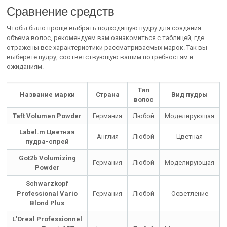
Сравнение средств
Чтобы было проще выбрать подходящую пудру для создания
объема волос, рекомендуем вам ознакомиться с таблицей, где
отражены все характеристики рассматриваемых марок. Так вы
выберете пудру, соответствующую вашим потребностям и
ожиданиям.
Тип
Название марки
Страна
Вид пудры
волос
Taft Volumen Powder
Германия
Любой
Моделирующая
Label.m Цветная
Англия
Любой
Цветная
пудра-спрей
Got2b Volumizing
Германия
Любой
Моделирующая
Powder
Schwarzkopf
Professional Vario
Германия
Любой
Осветление
Blond Plus
L’Oreal Professionnel