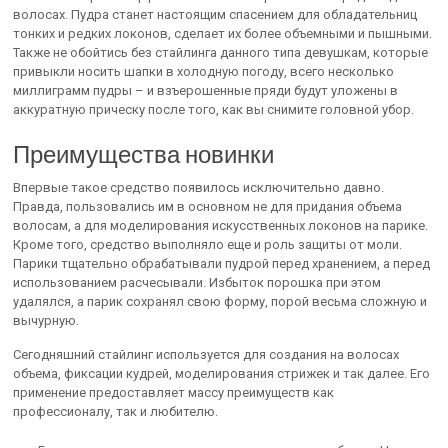
волосах. Пудра станет настоящим спасением для обладательниц
тонких и редких локонов, сделает их более объемными и пышными.
Также не обойтись без стайлинга данного типа девушкам, которые
привыкли носить шапки в холодную погоду, всего несколько
миллиграмм пудры – и взъерошенные пряди будут уложены в
аккуратную прическу после того, как вы снимите головной убор.
Преимущества новинки
Впервые такое средство появилось исключительно давно.
Правда, пользовались им в основном не для придания объема
волосам, а для моделирования искусственных локонов на парике.
Кроме того, средство выполняло еще и роль защиты от моли.
Парики тщательно обрабатывали пудрой перед хранением, а перед
использованием расчесывали. Избыток порошка при этом
удалялся, а парик сохранял свою форму, порой весьма сложную и
вычурную.
Сегодняшний стайлинг используется для создания на волосах
объема, фиксации кудрей, моделирования стрижек и так далее. Его
применение предоставляет массу преимуществ как
профессионалу, так и любителю.