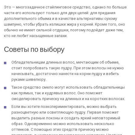
Это — многозадачное стайлинговое средство, однако по больше
части его используют только для двух целей: для придания
дополнительного объема и в качестве альтернативы сухому
шампуню, чтобы убрать излишки жира у корней. Кроме того, оно
обычно не имеет сильной отдушки, поэтому подойдет даже тем,
кто не любит насыщенные запахи.
Советы по выбору
Обладательницам длинных волос, мечтающим об объеме,
стоит попробовать такую пудру. При этом волосы не нужно
начесывать, достаточно нанести на корни пудру и взбить
руками шевелюру.
Такое средство смело могут использовать обладательницы
как прямых, так и кудрявых волос. Оно поможет
смоделировать прическу на длинных и на коротких волосах.
Если вы хотите поэкспериментировать, можно выбрать
разноцветную или осветляющую пудру. Первая поможет
выделить разные локоны и создать яркий неповторимый
образ. Одновременно можно использовать несколько
оттенков. С помощью этих средств прическу можно