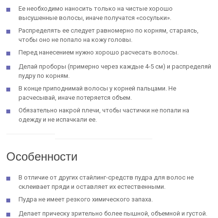
Ее необходимо наносить только на чистые хорошо
высушенные волосы, иначе получатся «сосульки».
Распределять ее следует равномерно по корням, стараясь,
чтобы оно не попало на кожу головы.
Перед нанесением нужно хорошо расчесать волосы.
Делай проборы (примерно через каждые 4-5 см) и распределяй
пудру по корням.
В конце приподнимай волосы у корней пальцами. Не
расчесывай, иначе потеряется объем.
Обязательно накрой плечи, чтобы частички не попали на
одежду и не испачкали ее.
Особенности
В отличие от других стайлинг-средств пудра для волос не
склеивает пряди и оставляет их естественными.
Пудра не имеет резкого химического запаха.
Делает прическу зрительно более пышной, объемной и густой.