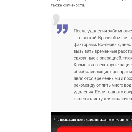
также копчёности.
После удаления зуба многи
– тошнотой. Врачи объясняют
факторами. Во-первых, анес
вызывать временные расстро
связанные с операцией, так
Кроме того, некоторые паци
обезболивающие препараты.
являются временными и прох
рекомендуют пить много вод
удаления. Если тошнота сох
к специалисту для исключе
Что происходит после удаления желчного пузыря с 