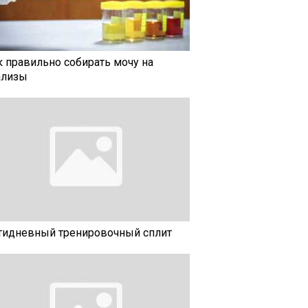
к правильно собирать мочу на
ализы
тидневный тренировочный сплит