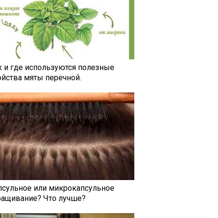
к и где используются полезные
ойства мяты перечной.
псульное или микрокапсульное
ращивание? Что лучше?