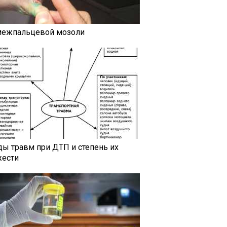
межпальцевой мозоли
ды травм при ДТП и степень их
жести