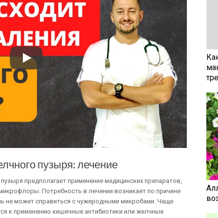
Ка
ма
тр
лчного пузыря: лечение
 пузыря предполагает применение медицинских препаратов,
Ал
икрофлоры. Потребность в лечении возникает по причине
воз
чь не может справиться с чужеродными микробами. Чаще
тся к применению кишечные антибиотики или желчные