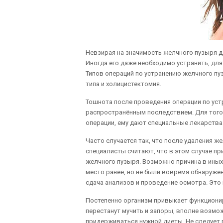
Невзирая на значимость желчного пузыря д
Иногда его даже необходимо устранить, для
Типов операций по устранению желчного пу
типа и холицистектомия.
Тошнота после проведения операции по ус
распространённым последствием. Для того
операции, ему дают специальные лекарства
Часто случается так, что после удаления ж
специалисты считают, что в этом случае п
желчного пузыря. Возможно причина в иных
место ранее, но не были вовремя обнаруж
сдача анализов и проведение осмотра. Это
Постепенно организм привыкает функционир
перестанут мучить и запоры, вполне возмо
придерживаться нужной диеты. Не следует п