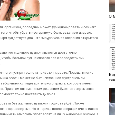
О 
ля организма, последний может функционировать и без него.
 того, чтобы убрать нестерпимую боль, вздутие и диарею.
зыря существует два. Это хирургическая операция открытого
транению желчного пузыря является достаточно
, чтобы больной лучше справлялся с последствиями
.
елчного пузыря тошнота приводит к рвоте. Правда, многие
Ви
ричина рвоты может не быть связанной с устранением
тя
 заболеваниях пищеварительного тракта, которые имели
ены. При этом оптимальным решением будет своевременная
 поможет точно поставить диагноз.
овать без желчного пузыря и тошнота уйдёт. Также
жные первое время. Но в период после операции очень важно
ринимать алкоголь, употреблять в пищу жареное и жирное, а