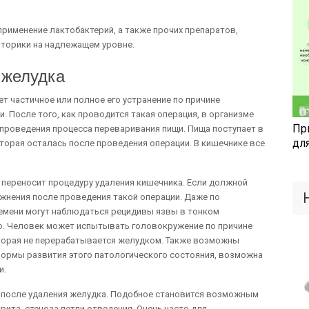
рименение лактобактерий, а также прочих препаратов,
торики на надлежащем уровне.
 желудка
ет частичное или полное его устранение по причине
. После того, как проводится такая операция, в организме
Пр
проведения процесса переваривания пищи. Пища поступает в
дл
оторая осталась после проведения операции. В кишечнике все
о переносит процедуру удаления кишечника. Если должной
жнения после проведения такой операции. Даже по
мени могут наблюдаться рецидивы язвы в тонком
ю. Человек может испытывать головокружение по причине
оторая не перерабатывается желудком. Также возможны
формы развития этого патологического состояния, возможна
и.
 после удаления желудка. Подобное становится возможным
рита, стеноза петли отведения. Очень часто для