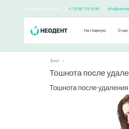
Остались вопросы?
+7 (978) 719 55 95
info@neode
На главную
О нас
Блог
›
Тошнота после удал
Тошнота после удаления