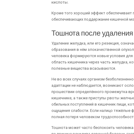
кислоты.
Кроме того хороший эффект обеспечивает п
обеспечивающих поддержание кишечной мо
Тошнота после удаления
Удаление желудка, или его резекция, означа
образования в нём злокачественной опухоли
человека формируются новые условия для 
область кишечника через часть желудка, к
полезные вещества всасываются.
Не во всех случаях организм безболезненн
адаптации не наблюдается, возникают осло
прошествии определённого промежутка вре
кишечнике, а также приступы рвоты желчь
обильных поступлений в кишечник пищи, к
ощущения слабости. Если налицо тяжёлые 
полная потеря человеком трудоспособност
Тошнота может часто беспокоить человека
по причине рецидива язвенной болезни, гаст