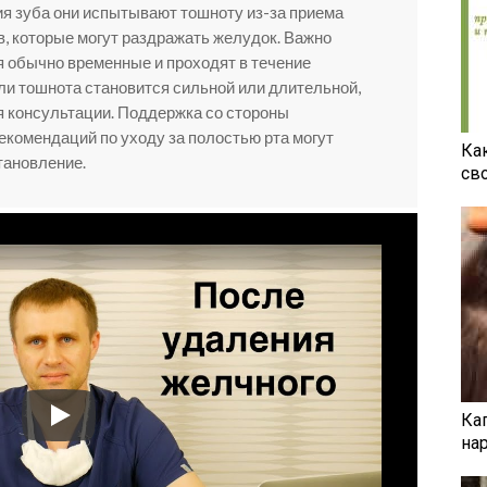
ия зуба они испытывают тошноту из-за приема
, которые могут раздражать желудок. Важно
я обычно временные и проходят в течение
сли тошнота становится сильной или длительной,
ля консультации. Поддержка со стороны
екомендаций по уходу за полостью рта могут
Ка
тановление.
св
Ка
на