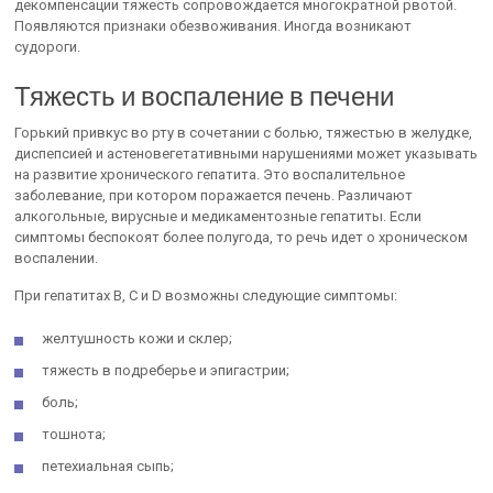
декомпенсации тяжесть сопровождается многократной рвотой.
Появляются признаки обезвоживания. Иногда возникают
судороги.
Тяжесть и воспаление в печени
Горький привкус во рту в сочетании с болью, тяжестью в желудке,
диспепсией и астеновегетативными нарушениями может указывать
на развитие хронического гепатита. Это воспалительное
заболевание, при котором поражается печень. Различают
алкогольные, вирусные и медикаментозные гепатиты. Если
симптомы беспокоят более полугода, то речь идет о хроническом
воспалении.
При гепатитах B, C и D возможны следующие симптомы:
желтушность кожи и склер;
тяжесть в подреберье и эпигастрии;
боль;
тошнота;
петехиальная сыпь;