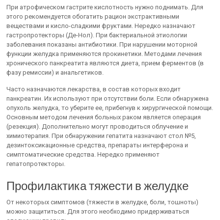
При атрофическом гастрите кислотность нужно поднимать. Для
этого рекомендуется обогатить рацион экстрактивными
веществами и кисло-сладкими фруктами. Нередко назначают
гастропротекторы (Де-Нол). При бактериальной этиологии
заболевания показаны антибиотики. При нарушении моторной
функции желудка применяются прокинетики. Методами лечения
хронического панкреатита являются диета, прием ферментов (в
фазу ремиссии) и анальгетиков.
Часто назначаются лекарства, в состав которых входит
панкреатин. Их используют при отсутствии боли. Если обнаружена
опухоль желудка, то уберите ее, прибегнув к хирургической помощи.
Основным методом лечения больных раком является операция
(резекция). Дополнительно могут проводиться облучение и
химиотерапия. При обнаружении гепатита назначают стол №5,
дезинтоксикационные средства, препараты интерферона и
симптоматические средства. Нередко применяют
гепатопротекторы.
Профилактика тяжести в желудке
От некоторых симптомов (тяжести в желудке, боли, тошноты)
можно защититься. Для этого необходимо придерживаться