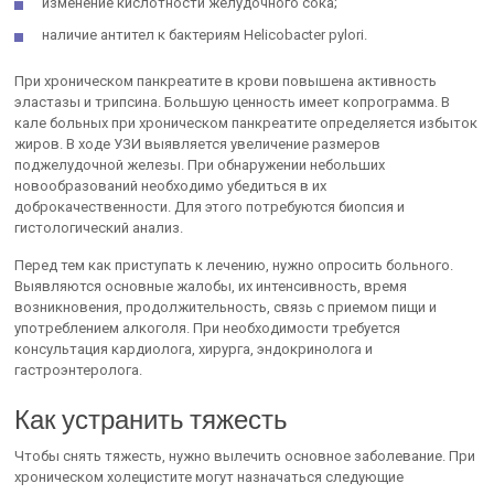
изменение кислотности желудочного сока;
наличие антител к бактериям Helicobacter pylori.
При хроническом панкреатите в крови повышена активность
эластазы и трипсина. Большую ценность имеет копрограмма. В
кале больных при хроническом панкреатите определяется избыток
жиров. В ходе УЗИ выявляется увеличение размеров
поджелудочной железы. При обнаружении небольших
новообразований необходимо убедиться в их
доброкачественности. Для этого потребуются биопсия и
гистологический анализ.
Перед тем как приступать к лечению, нужно опросить больного.
Выявляются основные жалобы, их интенсивность, время
возникновения, продолжительность, связь с приемом пищи и
употреблением алкоголя. При необходимости требуется
консультация кардиолога, хирурга, эндокринолога и
гастроэнтеролога.
Как устранить тяжесть
Чтобы снять тяжесть, нужно вылечить основное заболевание. При
хроническом холецистите могут назначаться следующие