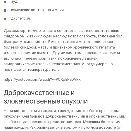
зуд;
изменение цвета кала и мочи;
диспепсия.
Дискомфорт в животе часто сочетается с астеновегетативным
синдромом. У таких людей наблюдаются слабость, головная боль,
быстрая утомляемость. Вместо тяжести может появляться
болевой синдром. Частым признаком хронического гепатита
является вздутие живота. Другие симптомы воспаления печени
включают телеангиоэктазии, покраснение ладоней,
геморрагические явления, гепатомегалию. Иногда умеренно
повышается температура тела.
https://youtube.com/watch?v=POXp8PaDVRk
Доброкачественные и
злокачественные опухоли
Наличие тошноты и тяжести в желудке может быть признаком
опухолей. Они бывают доброкачественными и злокачественными.
Наибольшую опасность представляет рак. Мужчины болеют им
чаще женщин. Рак развивается в зрелом и пожилом возрасте (от