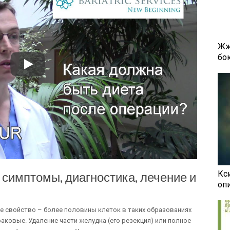
Жж
бок
Кси
симптомы, диагностика, лечение и
оп
ое свойство – более половины клеток в таких образованиях
аковые. Удаление части желудка (его резекция) или полное