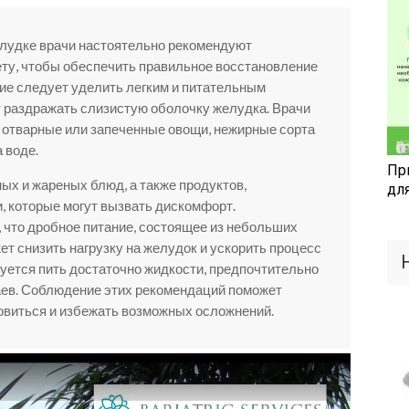
елудке врачи настоятельно рекомендуют
ту, чтобы обеспечить правильное восстановление
ие следует уделить легким и питательным
т раздражать слизистую оболочку желудка. Врачи
 отварные или запеченные овощи, нежирные сорта
 воде.
Пр
ых и жареных блюд, а также продуктов,
дл
, которые могут вызвать дискомфорт.
что дробное питание, состоящее из небольших
жет снизить нагрузку на желудок и ускорить процесс
уется пить достаточно жидкости, предпочтительно
аев. Соблюдение этих рекомендаций поможет
овиться и избежать возможных осложнений.