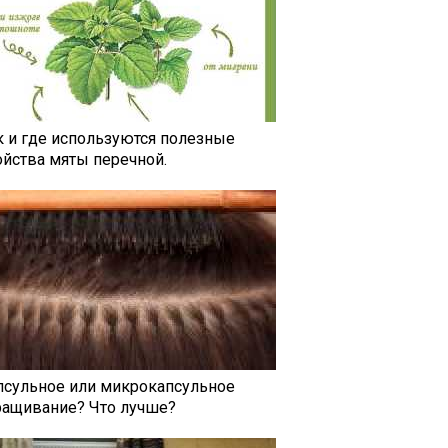
к и где используются полезные
ойства мяты перечной.
псульное или микрокапсульное
ращивание? Что лучше?