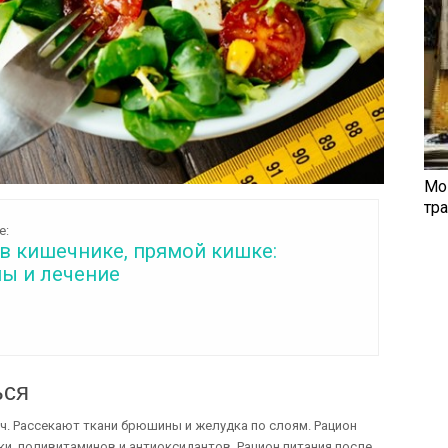
Мо
тр
е:
в кишечнике, прямой кишке:
ы и лечение
ься
ч. Рассекают ткани брюшины и желудка по слоям. Рацион
и, поливитаминов и антиоксидантов. Рацион питания после