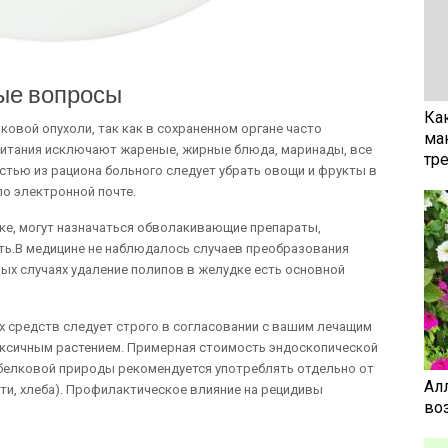
ые вопросы
Ка
овой опухоли, так как в сохраненном органе часто
ма
питания исключают жареные, жирные блюда, маринады, все
тр
тью из рациона больного следует убрать овощи и фрукты в
о электронной почте.
ке, могут назначаться обволакивающие препараты,
ь.В медицине не наблюдалось случаев преобразования
рых случаях удаление полипов в желудке есть основной
 средств следует строго в согласовании с вашим лечащим
токсичным растением. Примерная стоимость эндоскопической
ы белковой природы рекомендуется употреблять отдельно от
Ал
и, хлеба). Профилактическое влияние на рецидивы
воз