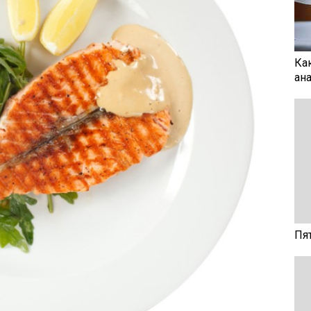
Ка
ан
Пя