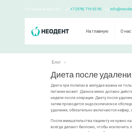
Остались вопросы?
+7 (978) 719 55 95
info@neode
На главную
О нас
Блог
›
Диета после удалени
Диета при полипах в желудке важна не толь
питание может. Данное меню должно дейст
недели после операции. Диету после удален
затем проводится эндоскопическое обследов
удаления, обязательно включаются кефир, 
После вмешательства пациенту не нужно на
всегда делают биопсию, чтобы исключить 