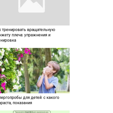
к тренировать вращательную
нжету плеча: упражнения и
енировка
лергопробы для детей: с какого
раста, показания