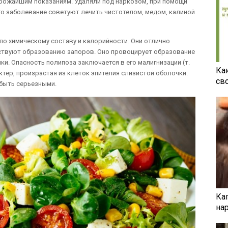
трожайшим показаниям. Удаляли под наркозом, при помощи
го заболевание советуют лечить чистотелом, медом, калиной
по химическому составу и калорийности. Они отлично
ствуют образованию запоров. Оно провоцирует образование
и. Опасность полипоза заключается в его малигнизации (т.
Ка
тер, произрастая из клеток эпителия слизистой оболочки.
св
 быть серьезными.
Ка
на