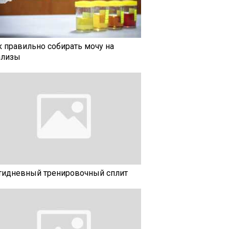
к правильно собирать мочу на
ализы
тидневный тренировочный сплит