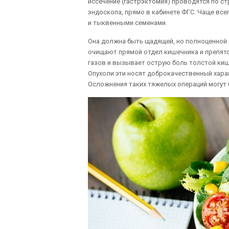
иссечение (гастрэктомия) проводятся по с
эндоскопа, прямо в кабинете ФГС. Чаще все
и тыквенными семенами.
Она должна быть щадящей, но полноценной 
очищают прямой отдел кишечника и препят
газов и вызывает острую боль толстой кишк
Опухоли эти носят доброкачественный харак
Осложнения таких тяжелых операций могут