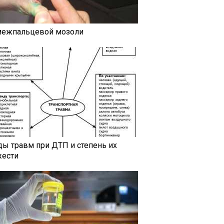
межпальцевой мозоли
ды травм при ДТП и степень их
жести