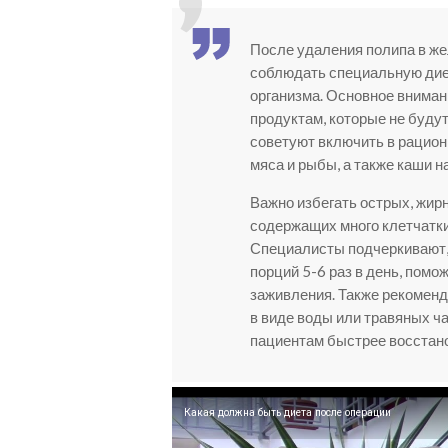
После удаления полипа в ж
соблюдать специальную дие
организма. Основное вниман
продуктам, которые не буду
советуют включить в рацион
мяса и рыбы, а также каши на
Важно избегать острых, жирн
содержащих много клетчатки
Специалисты подчеркивают, 
порций 5-6 раз в день, помо
заживления. Также рекоменд
в виде воды или травяных ч
пациентам быстрее восстан
Какая должна быть диета после операции