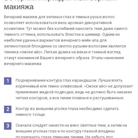
макияжа
Вечерний макияж для зеленых глаз и темных русых волос
позволяет использоваться весь арсенал декоративной
косметики. Тут можно без колебаний наносить тени даже самого
темного оттенка, использовать блестки и шиммер. Одним из
наиболее удачных вариантов вечернего мейк-апа для
зеленоглазой блондинки со светло-русыми волосами является
техника «смоки айс». Легкая дымка на веках и томный взгляд
станут изюминкой Вашего вечернего образа. Этапы нанесения
вечернего макияжа:
Подчеркивание контура глаз карандашом. Лучше взять
коричневый или темно-оливковый. «Смоки айс» не допускает
применение жидкой подводки, ведь не должно быть никаких
четких контуров, а все линии плавные и растушеванные.
Контур во внешнем уголке глаза необходимо сделать
немного толще.
Сначала следует нанести на веко светлые тени, а затем на
внешних уголках глаз и по контуру глазной впадины
подчеркнуть глаза темными тенями. Не забыть про