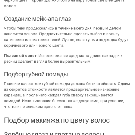
чёрный цвет – брови должны быть на пару тонов светлее цвета
волос.
Создание мейк-апа глаз
Чтобы тени продержались в течение всего дня, первым делом
наносится основа. Предпочтительно сделать выбор в пользу
сатиновых или матовых теней. Лучше, если тушь и подводка будут
коричневого или чёрного цвета.
Полезный совет.
Использование средних по длине накладных
ресниц сделает взгляд более выразительным.
Подбор губной помады
Главным качеством губной помады должна быть стойкость. Одним
из секретов стойкости является предварительное нанесение
карандаша, после чего каждая губа сверху закрашивается
помадой. Использование блеска также допустимо, при условии,
что тени не слишком яркого оттенка.
Подбор макияжа по цвету волос
Зелёные глаза и светлые волосы