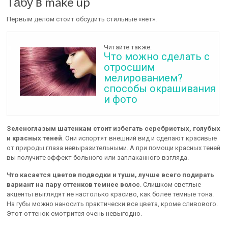
Табу в make up
Первым делом стоит обсудить стильные «нет».
Читайте также:
Что можно сделать с
отросшим
мелированием?
способы окрашивания
и фото
Зеленоглазым шатенкам стоит избегать серебристых, голубых
и красных теней
. Они испортят внешний вид и сделают красивые
от природы глаза невыразительными. А при помощи красных теней
вы получите эффект больного или заплаканного взгляда.
Что касается цветов подводки и туши, лучше всего подирать
вариант на пару оттенков темнее волос
. Слишком светлые
акценты выглядят не настолько красиво, как более темные тона.
На губы можно наносить практически все цвета, кроме сливового.
Этот оттенок смотрится очень невыгодно.