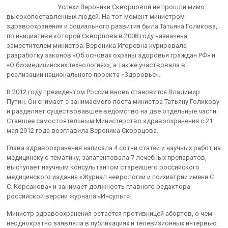
Успехи Вероники Скворцовой не прошли мимо
высокопоставленных людей. На тот момент министром
здравоохранения и социального развития была Татьяна Голикова,
по инициативе которой Скворцова в 2008 году назначена
заместителем министра. Вероника Игоревна курировала
разработку законов «Об основах охраны здоровья граждан РФ» и
«О биомедицинских технологиях», а также участвовала в
реализации национального проекта «Здоровье».
В 2012 году президентом России вновь становится Владимир
Путин. Он снимает с занимаемого поста министра Татьяну Голикову
и разделяет существовавшее ведомство на две отдельные части.
Ставшее самостоятельным Министерство здравоохранения с 21
мая 2012 года возглавила Вероника Скворцова.
Глава здравоохранения написала 4 сотни статей и научных работ на
медицинскую тематику, запатентовала 7 лечебных препаратов,
выступает научным консультантом старейшего российского
медицинского издания «Журнал неврологии и психиатрии имени С.
С. Корсакова» и занимает должность главного редактора
российской версии журнала «Инсульт».
Министр здравоохранения остается противницей абортов, о чем
неоднократно заявляла в публикациях и телевизионных интервью.