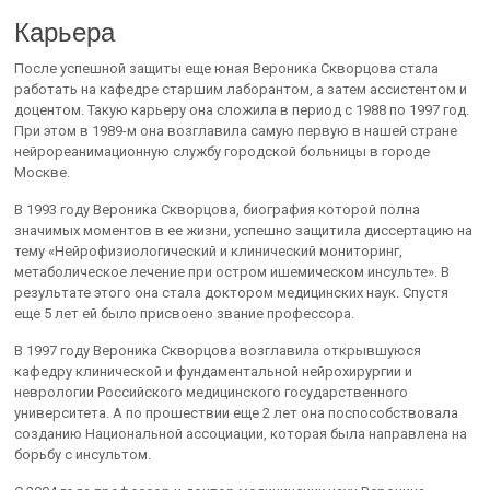
Карьера
После успешной защиты еще юная Вероника Скворцова стала
работать на кафедре старшим лаборантом, а затем ассистентом и
доцентом. Такую карьеру она сложила в период с 1988 по 1997 год.
При этом в 1989-м она возглавила самую первую в нашей стране
нейрореанимационную службу городской больницы в городе
Москве.
В 1993 году Вероника Скворцова, биография которой полна
значимых моментов в ее жизни, успешно защитила диссертацию на
тему «Нейрофизиологический и клинический мониторинг,
метаболическое лечение при остром ишемическом инсульте». В
результате этого она стала доктором медицинских наук. Спустя
еще 5 лет ей было присвоено звание профессора.
В 1997 году Вероника Скворцова возглавила открывшуюся
кафедру клинической и фундаментальной нейрохирургии и
неврологии Российского медицинского государственного
университета. А по прошествии еще 2 лет она поспособствовала
созданию Национальной ассоциации, которая была направлена на
борьбу с инсультом.