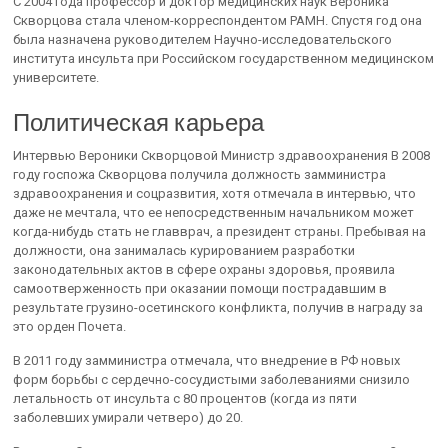
С 2004 года профессор и доктор медицинских наук Вероника
Скворцова стала членом-корреспондентом РАМН. Спустя год она
была назначена руководителем Научно-исследовательского
института инсульта при Российском государственном медицинском
университете.
Политическая карьера
Интервью Вероники Скворцовой Министр здравоохранения В 2008
году госпожа Скворцова получила должность замминистра
здравоохранения и соцразвития, хотя отмечала в интервью, что
даже не мечтала, что ее непосредственным начальником может
когда-нибудь стать не главврач, а президент страны. Пребывая на
должности, она занималась курированием разработки
законодательных актов в сфере охраны здоровья, проявила
самоотверженность при оказании помощи пострадавшим в
результате грузино-осетинского конфликта, получив в награду за
это орден Почета.
В 2011 году замминистра отмечала, что внедрение в РФ новых
форм борьбы с сердечно-сосудистыми заболеваниями снизило
летальность от инсульта с 80 процентов (когда из пяти
заболевших умирали четверо) до 20.