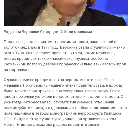
Родители Вероники Скворцовой были медиками
После спецшколы с математическим уклоном, законченной с
золотой медалью в 1977 году, Вероника стала студенткой именно
этого ВУЗа. Хотя, следует признать, что ей, кроме медицины,
всегда нравилась также классическая музыка, особенно
Рахманинов, поэтому девочка профессионально занималась игрой
на фортепиано.
Однако среди ее приоритетов на первом месте все же была
медицина. По словам нынешнего члена правительства, в их роду
было 4 поколения врачей, и она собиралась стала пятым. Еще с
юности ее очень увлекали вопросы строения головного мозга. Она
уже тогда интересовалась открытиями ученых в отношении
взаимодействия между отдельными его областями, знакомилась с
появившимися в те годы монографиями нейрохирурга Уайлдера
Г.Пенфилда о структурно-функциональной организации коры
мозга. Этим вопросам она решила посвятить жизнь.