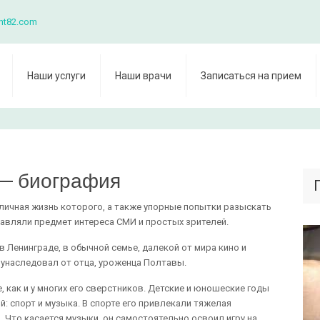
nt82.com
Наши услуги
Наши врачи
Записаться на прием
 — биография
 личная жизнь которого, а также упорные попытки разыскать
тавляли предмет интереса СМИ и простых зрителей.
в Ленинграде, в обычной семье, далекой от мира кино и
 унаследовал от отца, уроженца Полтавы.
, как и у многих его сверстников. Детские и юношеские годы
: спорт и музыка. В спорте его привлекали тяжелая
. Что касается музыки, он самостоятельно освоил игру на