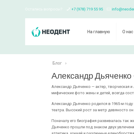
Остались вопросы?
+7 (978) 719 55 95
info@neode
На главную
О нас
Блог
›
Александр Дьяченко
Александр Дьяченко — актер, творческая и
мифические фото жены и детей, всегда сос
Александр Дьяченко родился в 1965-м году 
театра. Высокий рост за метр девяносто он
Поначалу его биография развивалась так же
Дьяченко прошли под знаком двух увлечений
атлетика, хоккей и различные единоборства