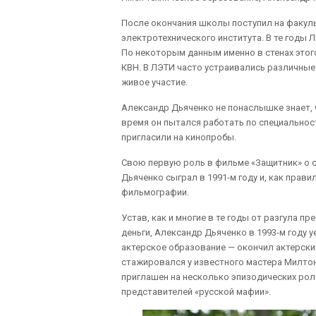
После окончания школы поступил на факул
электротехнического института. В те годы 
По некоторым данным именно в стенах этог
КВН. В ЛЭТИ часто устраивались различные 
живое участие.
Александр Дьяченко не понаслышке знает, чт
время он пытался работать по специальнос
пригласили на кинопробы.
Свою первую роль в фильме «Защитник» о с
Дьяченко сыграл в 1991-м году и, как прав
фильмографии.
Устав, как и многие в те годы от разгула 
деньги, Александр Дьяченко в 1993-м году 
актерское образование — окончил актерски
стажировался у известного мастера Милтон
приглашен на несколько эпизодических роле
представителей «русской мафии».