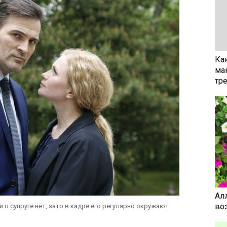
Ка
ма
тр
Ал
воз
о супруге нет, зато в кадре его регулярно окружают