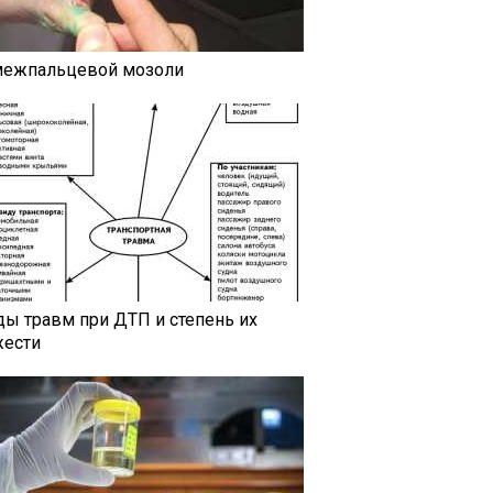
межпальцевой мозоли
ды травм при ДТП и степень их
жести