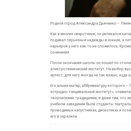
Родной город Александра Дьяченко – Лени
Как и многие сверстники, он увлекался кат
подавал серьезные надежды в хоккее, а лет
карьерой у него как-то не сложилось. Кром
сочинения.
После окончания школы он пошел по стопам
электротехнический институт. На выбор вуза
артист, для него иногда не так важно, куда 
Его альма-матер, аббревиатуру которого –
эстрадно-танцевальный институт», славила
творческими традициями, и даже тем, что я
учебном заведении были студенты театраль
проводимых капустниках, дискотеках и позж
его и заразила.