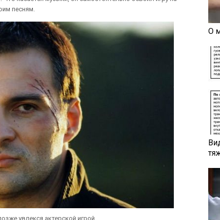
оим песням.
О 
Ви
тя
позже увлекся актерской игрой