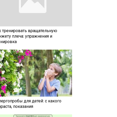
к тренировать вращательную
нжету плеча: упражнения и
енировка
лергопробы для детей: с какого
раста, показания