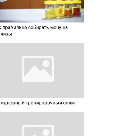
к правильно собирать мочу на
ализы
тидневный тренировочный сплит