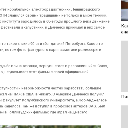
ьтет корабельной электрорадиотехники Ленинградского
ЛЭТИ славился своими традициями не только в мире техники.
о института зародилось в 60-е годы прошлого века движение
Ка
фестивали и капустники, и Дьяченко принимал в них самое
ан
о такое «лихие 90-е» и «бандитский Петербург». Какое-то
ти, потом фото фактурного парня заметили режиссеры и
удьбе воина-афганца, вернувшегося в развалившийся Союз,
ило, не указывает этот фильм с своей официальной
преступности и невозможности честно заработать большие
уехал на ПМЖ в США, в Чикаго. В Америке Дьяченко получил
Пя
й факультет Колумбийского университета, а Лос-Анджелесе
а Кацелоса. Там же вступил в профсоюз актеров SAG. Был
й в Голливудских фильмах, где играл чаще всего