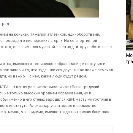
нград
анием на коньках, тяжелой атлетикой, единоборствами,
о проводил в пионерских лагерях. Но со спортивной
е этого, он занимался музыкой – пел под гитару собственные
Мо
тр
 отца, имеющего техническое образование, и поступил в
 повлияло и то, что туда шли его друзья. Как позже отмечал
идти, но важно – с кем, какие люди будут рядом.
 ЛЭТИ – в шутку расшифровывали как «Ленинградский
сь не только высоким уровнем образования, но и
кобы именно в его стенах зародился КВН. Частыми гостями в
ного института. Александр участвовал в совместно
е отмечал, что, видимо, именно тогда «актерская бацилла»