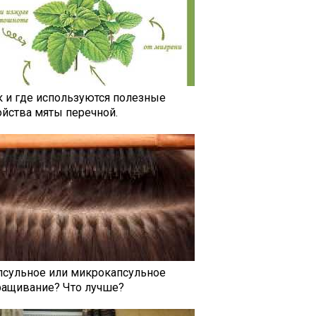
к и где используются полезные
ойства мяты перечной.
псульное или микрокапсульное
ращивание? Что лучше?