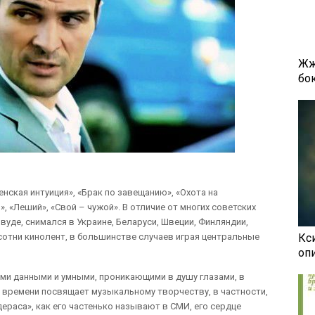
Жж
бок
енская интуиция», «Брак по завещанию», «Охота на
», «Леший», «Свой – чужой». В отличие от многих советских
вуде, снимался в Украине, Беларуси, Швеции, Финляндии,
усотни кинолент, в большинстве случаев играя центральные
Кси
оп
и данными и умными, проникающими в душу глазами, в
 времени посвящает музыкальному творчеству, в частности,
дераса», как его частенько называют в СМИ, его сердце