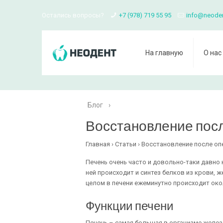
Остались вопросы?
+7 (978) 719 55 95
info@neode
На главную
О нас
Блог
›
Восстановление посл
Главная › Статьи › Восстановление после оп
Печень очень часто и довольно-таки давно
ней происходит и синтез белков из крови, ж
целом в печени ежеминутно происходит око
Функции печени
Печень – самая большая в организме желез