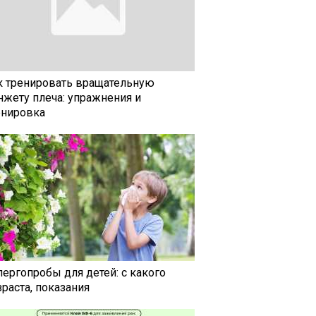
к тренировать вращательную
нжету плеча: упражнения и
енировка
лергопробы для детей: с какого
раста, показания