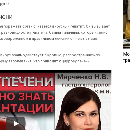
ругих.
чени
я поражает орган считается вирусный гепатит. Он вызывает
о разновидностей гепатита. Самый типичный, который легко
и своевременном и правильном лечении он не вызывает
Мо
т вирус взаимодействует с кровью, распространяясь по
тр
рму заболевания, что приводит к циррозу печени.
осле пересадки печени