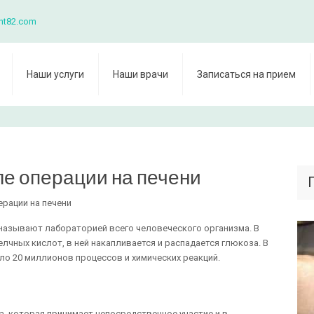
nt82.com
Наши услуги
Наши врачи
Записаться на прием
е операции на печени
ерации на печени
 называют лабораторией всего человеческого организма. В
елчных кислот, в ней накапливается и распадается глюкоза. В
ло 20 миллионов процессов и химических реакций.
а, которая принимает непосредственное участие и в