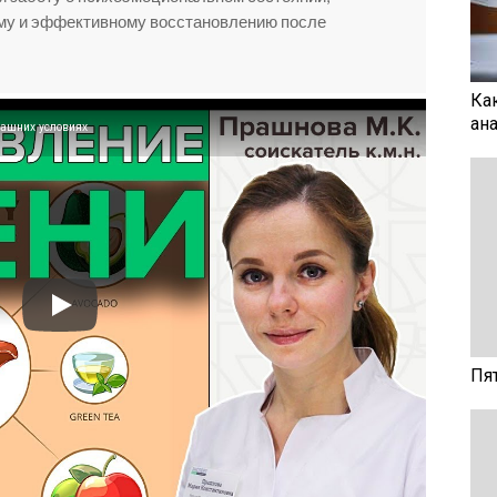
му и эффективному восстановлению после
Ка
ан
ашних условиях
Пя