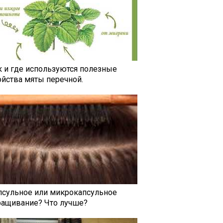
к и где используются полезные
ойства мяты перечной.
псульное или микрокапсульное
ращивание? Что лучше?