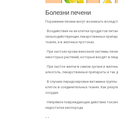
Болезни печени
Поражение печени могут возникать вследст
· Воздействия на ее клетки продуктов пита
сильнодействующих лекарственных препарат
тканях, и в желчных протоках.
· При застоях крови венозной системы печ
некоторых растений, которые входят в пищ
· При застое желчи в самом органе и желч
алкоголь, лекарственные препараты и так д
· В случаях передозировки витамина групп
клеток в соединительных тканях. Как резул
сосудах.
· Непрямое повреждающее действие токсиче
недостатке кислорода.