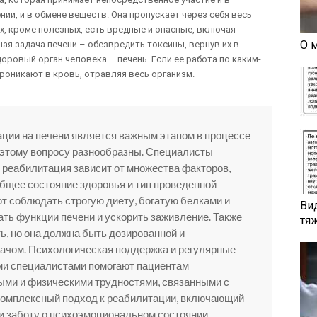
ии, и в обмене веществ. Она пропускает через себя весь
х, кроме полезных, есть вредные и опасные, включая
О 
ая задача печени – обезвредить токсины, вернув их в
доровый орган человека – печень. Если ее работа по каким-
роникают в кровь, отравляя весь организм.
ции на печени является важным этапом в процессе
о этому вопросу разнообразны. Специалисты
 реабилитация зависит от множества факторов,
общее состояние здоровья и тип проведенной
т соблюдать строгую диету, богатую белками и
Ви
ть функции печени и ускорить заживление. Также
тя
ь, но она должна быть дозированной и
ачом. Психологическая поддержка и регулярные
ми специалистами помогают пациентам
ыми и физическими трудностями, связанными с
 комплексный подход к реабилитации, включающий
 заботу о психоэмоциональном состоянии,