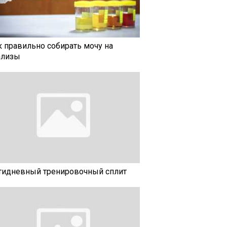
к правильно собирать мочу на
ализы
тидневный тренировочный сплит