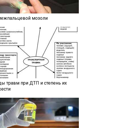
межпальцевой мозоли
ды травм при ДТП и степень их
жести