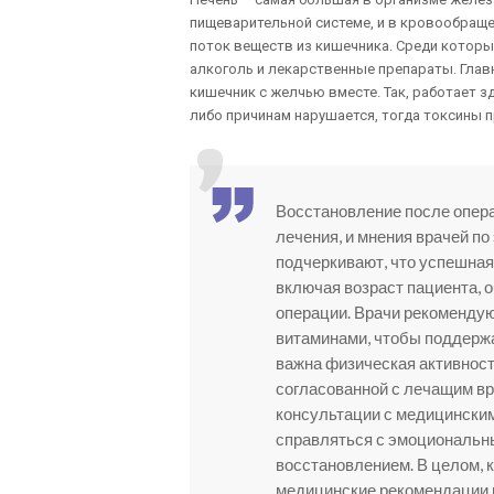
пищеварительной системе, и в кровообращен
поток веществ из кишечника. Среди которы
алкоголь и лекарственные препараты. Главн
кишечник с желчью вместе. Так, работает з
либо причинам нарушается, тогда токсины п
Восстановление после опера
лечения, и мнения врачей п
подчеркивают, что успешная
включая возраст пациента, 
операции. Врачи рекомендую
витаминами, чтобы поддержа
важна физическая активност
согласованной с лечащим вр
консультации с медицински
справляться с эмоциональн
восстановлением. В целом,
медицинские рекомендации и