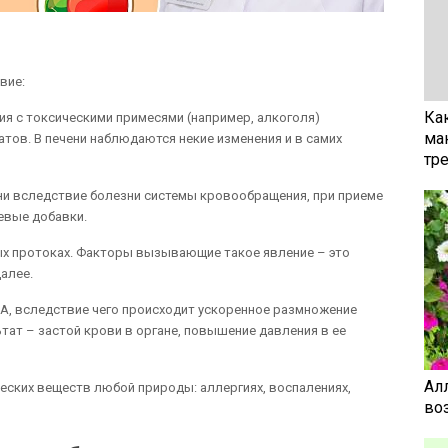
вие:
Ка
ния с токсическими примесями (например, алкоголя)
ма
ов. В печени наблюдаются некие изменения и в самих
тр
ени вследствие болезни системы кровообращения, при приеме
евые добавки.
ных протоках. Факторы вызывающие такое явление – это
алее.
ы А, вследствие чего происходит ускоренное размножение
ьтат – застой крови в органе, повышение давления в ее
Ал
ских веществ любой природы: аллергиях, воспалениях,
воз