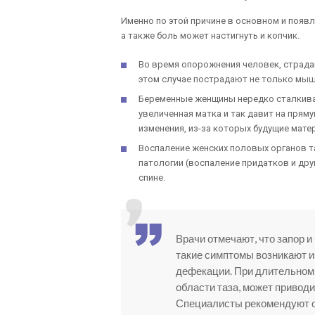
Именно по этой причине в основном и появл
а также боль может настигнуть и копчик.
Во время опорожнения человек, страд
этом случае пострадают не только мыш
Беременные женщины нередко сталкиваю
увеличенная матка и так давит на прям
изменения, из-за которых будущие мат
Воспаление женских половых органов т
патологии (воспаление придатков и друг
спине.
Врачи отмечают, что запор и
такие симптомы возникают и
дефекации. При длительном 
области таза, может приводи
Специалисты рекомендуют о