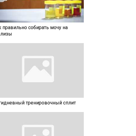
к правильно собирать мочу на
ализы
тидневный тренировочный сплит