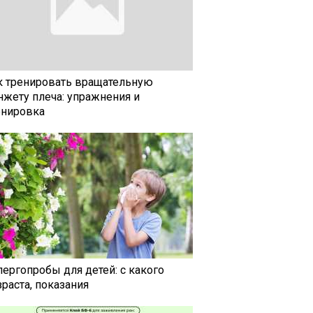
к тренировать вращательную
нжету плеча: упражнения и
енировка
лергопробы для детей: с какого
раста, показания