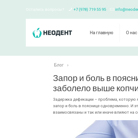
Остались вопросы?
+7 (978) 719 55 95
info@neode
На главную
О нас
Блог
›
Запор и боль в поясни
заболело выше копч
Задержка дефекации – проблема, которую я
запор и боль в пояснице одновременно. И э
взаимосвязаны и так или иначе влияют на с