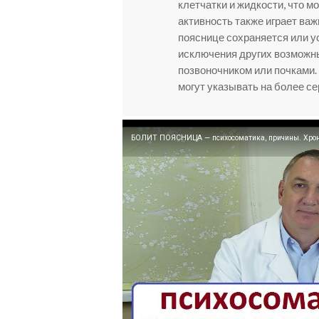
клетчатки и жидкости, что м
активность также играет ва
пояснице сохраняется или у
исключения других возможны
позвоночником или почками. 
могут указывать на более с
БОЛИТ ПОЯСНИЦА — психосоматика, причины. Хронич