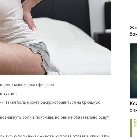
Жж
бок
аловых масс через сфинктер
в туалет.
ии. Такая боль может распространиться на брюшную
Кси
оп
возникнуть боли в пояснице, но они не обязательно будут
и тупую боль внизу живота, которая отдает в спину. При