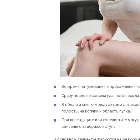
Во время натуживания и прохождения к
Сразу после не совсем удачного похода 
В области спины между актами дефекац
полость, на копчик и область пупка.
При аппендиците или холецистите могут 
связаны с задержкой стула.
В основном пациенты жалуются на резкую ил