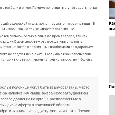
яются боли в спине. Помимо поясницы могут страдать почки,
Ка
ающий задержкой стула, может перенапрячь свои мышцы. В
ан
цы кишечника, но также живота и поясничные.
тся сильной болью в спине во время запора, так как
ую кишку. Беременность – это всегда гормональные
ери сталкиваются с различными проблемами со здоровьем.
акже не следует исключать. Различные гинекологические
ие) могут стать причинами не только запора, но и болей в
Пя
 боль в пояснице могут быть взаимосвязаны. Часто
з-за напряжения мышц, вызванного затруднением
запоре давление на органы, расположенные в
ть к дискомфорту в поясничной области.
братить внимание на диету, увеличив потребление