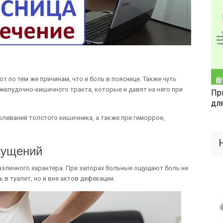
 по тем же причинам, что и боль в пояснице. Также чуть
елудочно-кишечного тракта, которые и давят на него при
Пр
дл
олеваний толстого кишечника, а также при геморрое,
щущений
азличного характера. При запорах больные ощущают боль не
 в туалет, но и вне актов дефекации.