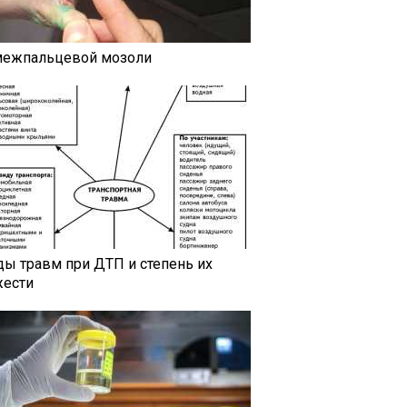
межпальцевой мозоли
ды травм при ДТП и степень их
жести