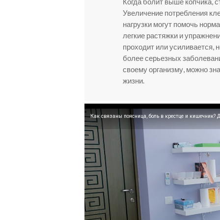
Когда болит выше копчика, с
Увеличение потребления кле
нагрузки могут помочь норм
легкие растяжки и упражнен
проходит или усиливается, 
более серьезных заболевани
своему организму, можно зн
жизни.
Как связаны поясница, боль в крестце и кишечник?