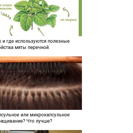
к и где используются полезные
ойства мяты перечной.
псульное или микрокапсульное
ращивание? Что лучше?