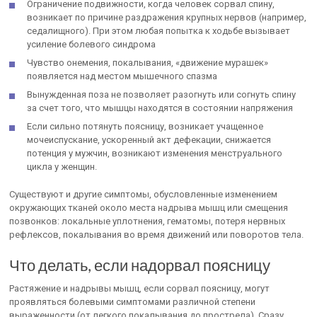
Ограничение подвижности, когда человек сорвал спину,
возникает по причине раздражения крупных нервов (например,
седалищного). При этом любая попытка к ходьбе вызывает
усиление болевого синдрома
Чувство онемения, покалывания, «движение мурашек»
появляется над местом мышечного спазма
Вынужденная поза не позволяет разогнуть или согнуть спину
за счет того, что мышцы находятся в состоянии напряжения
Если сильно потянуть поясницу, возникает учащенное
мочеиспускание, ускоренный акт дефекации, снижается
потенция у мужчин, возникают изменения менструального
цикла у женщин.
Существуют и другие симптомы, обусловленные изменением
окружающих тканей около места надрыва мышц или смещения
позвонков: локальные уплотнения, гематомы, потеря нервных
рефлексов, покалывания во время движений или поворотов тела.
Что делать, если надорвал поясницу
Растяжение и надрывы мышц, если сорвал поясницу, могут
проявляться болевыми симптомами различной степени
выраженности (от легкого покалывания до прострела). Сразу