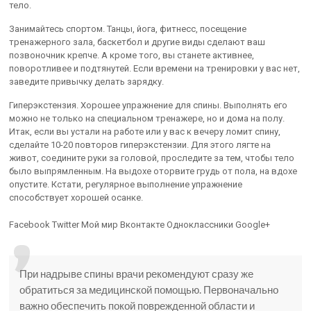
тело.
Занимайтесь спортом. Танцы, йога, фитнесс, посещение
тренажерного зала, баскетбол и другие виды сделают ваш
позвоночник крепче. А кроме того, вы станете активнее,
поворотливее и подтянутей. Если времени на тренировки у вас нет,
заведите привычку делать зарядку.
Гиперэкстензия. Хорошее упражнение для спины. Выполнять его
можно не только на специальном тренажере, но и дома на полу.
Итак, если вы устали на работе или у вас к вечеру ломит спину,
сделайте 10-20 повторов гиперэкстензии. Для этого лягте на
живот, соедините руки за головой, проследите за тем, чтобы тело
было выпрямленным. На выдохе оторвите грудь от пола, на вдохе
опустите. Кстати, регулярное выполнение упражнение
способствует хорошей осанке.
Facebook Twitter Мой мир Вконтакте Одноклассники Google+
При надрыве спины врачи рекомендуют сразу же
обратиться за медицинской помощью. Первоначально
важно обеспечить покой поврежденной области и