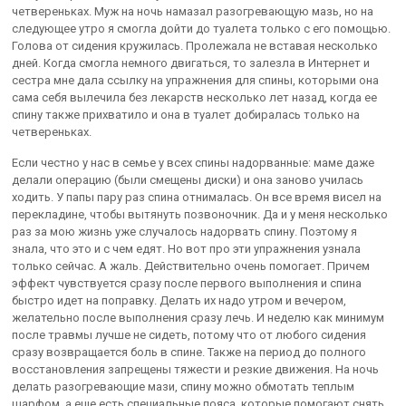
четвереньках. Муж на ночь намазал разогревающую мазь, но на
следующее утро я смогла дойти до туалета только с его помощью.
Голова от сидения кружилась. Пролежала не вставая несколько
дней. Когда смогла немного двигаться, то залезла в Интернет и
сестра мне дала ссылку на упражнения для спины, которыми она
сама себя вылечила без лекарств несколько лет назад, когда ее
спину также прихватило и она в туалет добиралась только на
четвереньках.
Если честно у нас в семье у всех спины надорванные: маме даже
делали операцию (были смещены диски) и она заново училась
ходить. У папы пару раз спина отнималась. Он все время висел на
перекладине, чтобы вытянуть позвоночник. Да и у меня несколько
раз за мою жизнь уже случалось надорвать спину. Поэтому я
знала, что это и с чем едят. Но вот про эти упражнения узнала
только сейчас. А жаль. Действительно очень помогает. Причем
эффект чувствуется сразу после первого выполнения и спина
быстро идет на поправку. Делать их надо утром и вечером,
желательно после выполнения сразу лечь. И неделю как минимум
после травмы лучше не сидеть, потому что от любого сидения
сразу возвращается боль в спине. Также на период до полного
восстановления запрещены тяжести и резкие движения. На ночь
делать разогревающие мази, спину можно обмотать теплым
шарфом, а еще есть специальные пояса, которые помогают снять