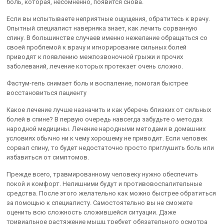
боль, которая, несомненно, появится снова.
Если вы испытываете неприятные ощущения, обратитесь к врачу.
Опытный специалист наверняка знает, как лечить сорванную
спину. В большинстве случаев именно нежелание обращаться со
своей проблемой к врачу и игнорирование сильных болей
приводят к появлению межпозвоночной грыжи и прочих
заболеваний, лечение которых протекает очень сложно.
Фастум-гель снимает боль и воспаление, помогая быстрее
восстановиться пациенту
Какое лечение лучше назначить и как уберечь близких от сильных
болей в спине? В первую очередь навсегда забудьте о методах
народной медицины. Лечение народными методами в домашних
условиях обычно ни к чему хорошему не приводит. Если человек
сорвал спину, то будет недостаточно просто приглушить боль или
избавиться от симптомов.
Прежде всего, травмированному человеку нужно обеспечить
покой и комфорт. Нелишними будут и противовоспалительные
средства. После этого желательно как можно быстрее обратиться
за помощью к специалисту. Самостоятельно вы не сможете
оценить всю сложность сложившейся ситуации. Даже
тривиальное растяжение мышц требует обязательного осмотра