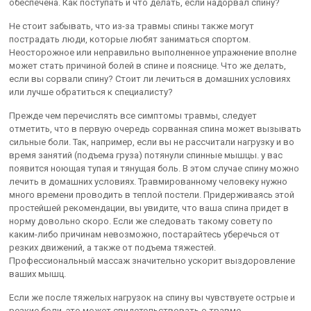
обеспечена. Как поступать и что делать, если надорвал спину?
Не стоит забывать, что из-за травмы спины также могут
пострадать люди, которые любят заниматься спортом.
Неосторожное или неправильно выполненное упражнение вполне
может стать причиной болей в спине и пояснице. Что же делать,
если вы сорвали спину? Стоит ли лечиться в домашних условиях
или лучше обратиться к специалисту?
Прежде чем перечислять все симптомы травмы, следует
отметить, что в первую очередь сорванная спина может вызывать
сильные боли. Так, например, если вы не рассчитали нагрузку и во
время занятий (подъема груза) потянули спинные мышцы. у вас
появится ноющая тупая и тянущая боль. В этом случае спину можно
лечить в домашних условиях. Травмированному человеку нужно
много времени проводить в теплой постели. Придерживаясь этой
простейшей рекомендации, вы увидите, что ваша спина придет в
норму довольно скоро. Если же следовать такому совету по
каким-либо причинам невозможно, постарайтесь уберечься от
резких движений, а также от подъема тяжестей.
Профессиональный массаж значительно ускорит выздоровление
ваших мышц.
Если же после тяжелых нагрузок на спину вы чувствуете острые и
резкие боли, это может свидетельствовать о травме