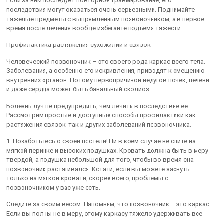
Если за ним последует повторное травмирование, его
последствия могут оказаться очень серьезными. Поднимайте
тяжелые предметы с выпрямленным позвоночником, а в первое
время после лечения вообще избегайте подъема тяжести.
Профилактика растяжения сухожилий и связок
Человеческий позвоночник – это своего рода каркас всего тела.
Заболевания, а особенно его искривления, приводят к смещению
внутренних органов. Потому первопричиной недугов почек, печени
и даже сердца может быть банальный сколиоз.
Болезнь лучше предупредить, чем лечить в последствие ее.
Рассмотрим простые и доступные способы профилактики как
растяжения связок, так и других заболеваний позвоночника.
1. Позаботьтесь о своей постели! Ни в коем случае не спите на
мягкой перинке и высоких подушках. Кровать должна быть в меру
твердой, а подушка небольшой для того, чтобы во время сна
позвоночник растягивался. Кстати, если вы можете заснуть
только на мягкой кровати, скорее всего, проблемы с
позвоночником у вас уже есть.
Следите за своим весом. Напомним, что позвоночник – это каркас.
Если вы полны не в меру, этому каркасу тяжело удерживать все