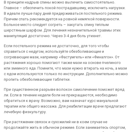
В принципе надрыв спины можно вылечить самостоятельно.
Главное – обеспечить покой пострадавшему, исключить нагрузки.
В идеале лучше пару дней придерживаться постельного режима.
Причем спать рекомендуется на ровной немягкой поверхности.
Больное место следует согреть – закутать спину теплым
шерстяным шарфом. Для лечения незначительной травмы этих
манипуляций достаточно. Через 3-4 дня боль утихнет.
Если постельного режима не достаточно, для того чтобы
справиться с недугом, используйте обезболивающие и
согревающие мази, например «Фастумгель» или «Финалгон». От
растяжения хорошо помогают также мази на основе пчелиного
или змеиного яда. Помните, что мази нужно втирать на ночь, а мази
с ядом используются только по инструкции. Дополнительно можно
пропить обезболивающие таблетки.
При существенном разрыве волокон самолечение поможет вряд
ли. Если в течение недели боли не прекращаются, необходимо
обратиться к врачу. Возможно, вам назначат курс мануальной
терапии или общего массажа. Для реабилитации врачи предлагают
лечебную физкультуру.
При растяжении связок и сухожилий ни в коем случае не
продолжайте жить в обычном режиме. Если занимаетесь спортом,