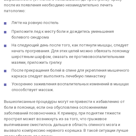
после их появления необходимо незамедлительно лечить
патологию:
Лягте на ровную постель
Приложите лед к месту боли и дождитесь уменьшения
болевого синдрома
На следующий день после того, как потянули мышцы, следует
начать прогревания. Для этих целей можно обвязать поясницу
шерстяным шарфом, смазать ее противовоспалительными
мазями, приложить грелку
После прекращения болей в спине для укрепления мышечного
каркаса следует выполнять лечебную гимнастику
Ускорению заживления воспалительных изменений в мышцах
способствует массаж.
Вышеописанные процедуры могут не привести к избавлению от
боли в пояснице, если она обусловлена осложнениями
заболеваний позвоночника. К примеру, при поднятии тяжести
прострел может возникнуть из-за того, что грыжевое
выпячивание сместилось дальше в область спинного мозга и
вызвало компрессию нервного корешка. В такой ситуации лучше