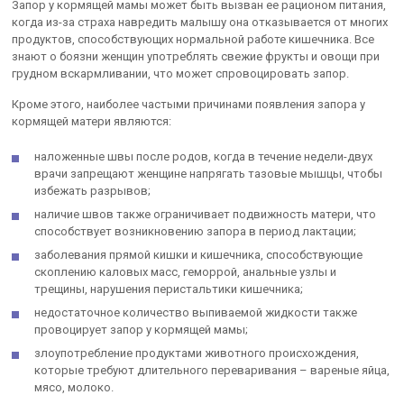
Запор у кормящей мамы может быть вызван ее рационом питания,
когда из-за страха навредить малышу она отказывается от многих
продуктов, способствующих нормальной работе кишечника. Все
знают о боязни женщин употреблять свежие фрукты и овощи при
грудном вскармливании, что может спровоцировать запор.
Кроме этого, наиболее частыми причинами появления запора у
кормящей матери являются:
наложенные швы после родов, когда в течение недели-двух
врачи запрещают женщине напрягать тазовые мышцы, чтобы
избежать разрывов;
наличие швов также ограничивает подвижность матери, что
способствует возникновению запора в период лактации;
заболевания прямой кишки и кишечника, способствующие
скоплению каловых масс, геморрой, анальные узлы и
трещины, нарушения перистальтики кишечника;
недостаточное количество выпиваемой жидкости также
провоцирует запор у кормящей мамы;
злоупотребление продуктами животного происхождения,
которые требуют длительного переваривания – вареные яйца,
мясо, молоко.