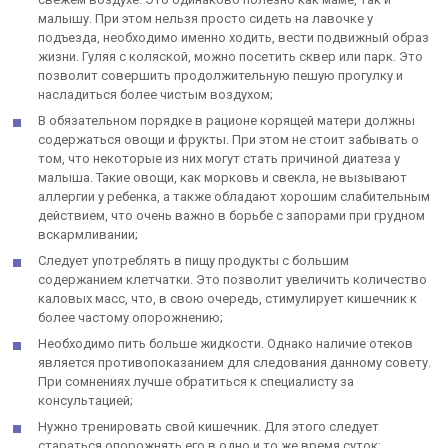
малышу. При этом нельзя просто сидеть на лавочке у
подъезда, необходимо именно ходить, вести подвижный образ
жизни. Гуляя с коляской, можно посетить сквер или парк. Это
позволит совершить продолжительную пешую прогулку и
насладиться более чистым воздухом;
В обязательном порядке в рационе корящей матери должны
содержаться овощи и фрукты. При этом не стоит забывать о
том, что некоторые из них могут стать причиной диатеза у
малыша. Такие овощи, как морковь и свекла, не вызывают
аллергии у ребенка, а также обладают хорошим слабительным
действием, что очень важно в борьбе с запорами при грудном
вскармливании;
Следует употреблять в пищу продукты с большим
содержанием клетчатки. Это позволит увеличить количество
каловых масс, что, в свою очередь, стимулирует кишечник к
более частому опорожнению;
Необходимо пить больше жидкости. Однако наличие отеков
является противопоказанием для следования данному совету.
При сомнениях лучше обратиться к специалисту за
консультацией;
Нужно тренировать свой кишечник. Для этого следует
стараться опорожнять его в одно и то же время суток;