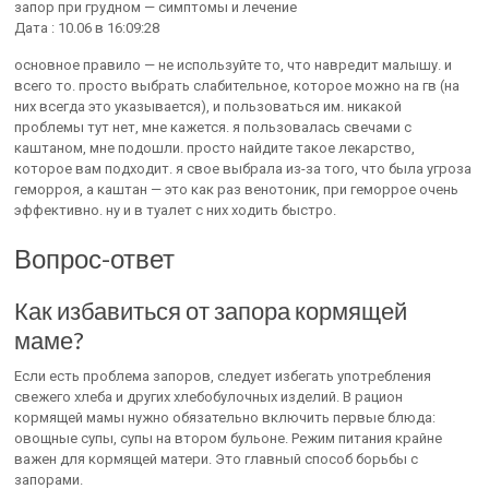
запор при грудном — симптомы и лечение
Дата : 10.06 в 16:09:28
основное правило — не используйте то, что навредит малышу. и
всего то. просто выбрать слабительное, которое можно на гв (на
них всегда это указывается), и пользоваться им. никакой
проблемы тут нет, мне кажется. я пользовалась свечами с
каштаном, мне подошли. просто найдите такое лекарство,
которое вам подходит. я свое выбрала из-за того, что была угроза
геморроя, а каштан — это как раз венотоник, при геморрое очень
эффективно. ну и в туалет с них ходить быстро.
Вопрос-ответ
Как избавиться от запора кормящей
маме?
Если есть проблема запоров, следует избегать употребления
свежего хлеба и других хлебобулочных изделий. В рацион
кормящей мамы нужно обязательно включить первые блюда:
овощные супы, супы на втором бульоне. Режим питания крайне
важен для кормящей матери. Это главный способ борьбы с
запорами.