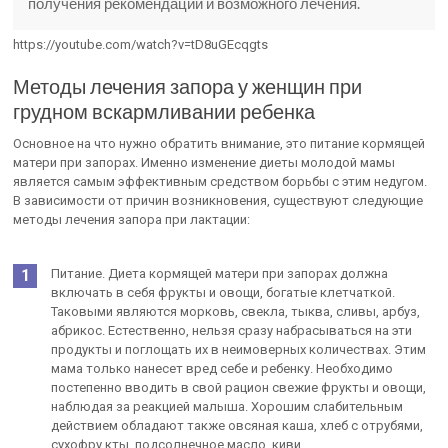
получения рекомендаций и возможного лечения.
https://youtube.com/watch?v=tD8uGEcqgts
Методы лечения запора у женщин при
грудном вскармливании ребенка
Основное на что нужно обратить внимание, это питание кормящей
матери при запорах. Именно изменение диеты молодой мамы
является самым эффективным средством борьбы с этим недугом.
В зависимости от причин возникновения, существуют следующие
методы лечения запора при лактации:
Питание. Диета кормящей матери при запорах должна
включать в себя фрукты и овощи, богатые клетчаткой.
Таковыми являются морковь, свекла, тыква, сливы, арбуз,
абрикос. Естественно, нельзя сразу набрасываться на эти
продукты и поглощать их в неимоверных количествах. Этим
мама только нанесет вред себе и ребенку. Необходимо
постепенно вводить в свой рацион свежие фрукты и овощи,
наблюдая за реакцией малыша. Хорошим слабительным
действием обладают также овсяная каша, хлеб с отрубями,
сухофру кты, подсолнечное масло, киви.