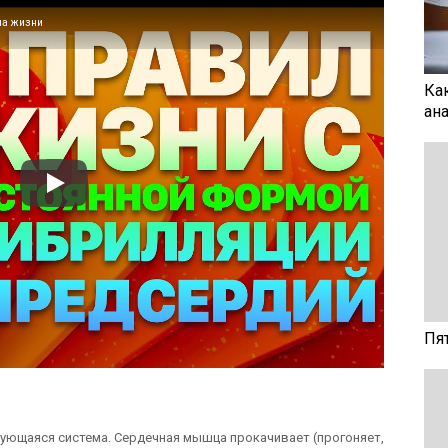
ла жизни
Ка
ан
Пя
ующаяся система. Сердечная мышца прокачивает (прогоняет,