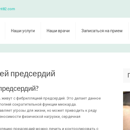
nt82.com
Наши услуги
Наши врачи
Записаться на прием
ей предсердий
предсердий?
 живут с фибрилляцией предсердий. Это делает данное
логией сократительной функции миокарда.
вляет угрозы для жизни, но может приводить к ряду
реносимости физической нагрузки, сердечная
лляцию предсердий можно лечить и контролировать с