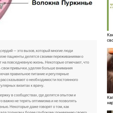
Ка
св
ердий — это вызов, который многие люди
огие пациенты делятся своими переживаниями о
ет на повседневную жизнь. Некоторые отмечают, что
 свои привычки, уделяя больше внимания
лючая правильное питание и регулярные
е рассказывают о необходимости постоянного
гулярных визитах к врачу.
ержку в сообществах, где делятся опытом и
Ка
о важно не терять оптимизма и не позволять
на
нью. Некоторые даже говорят о том, как
ала толчком к более глубокому пониманию своего