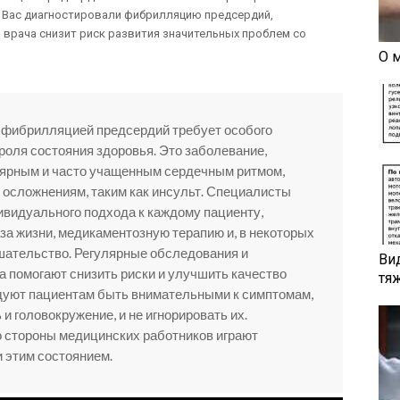
у Вас диагностировали фибрилляцию предсердий,
врача снизит риск развития значительных проблем со
О 
с фибрилляцией предсердий требует особого
роля состояния здоровья. Это заболевание,
ярным и часто учащенным сердечным ритмом,
 осложнениям, таким как инсульт. Специалисты
видуального подхода к каждому пациенту,
за жизни, медикаментозную терапию и, в некоторых
шательство. Регулярные обследования и
Ви
а помогают снизить риски и улучшить качество
тя
ндуют пациентам быть внимательными к симптомам,
 и головокружение, и не игнорировать их.
 стороны медицинских работников играют
 этим состоянием.