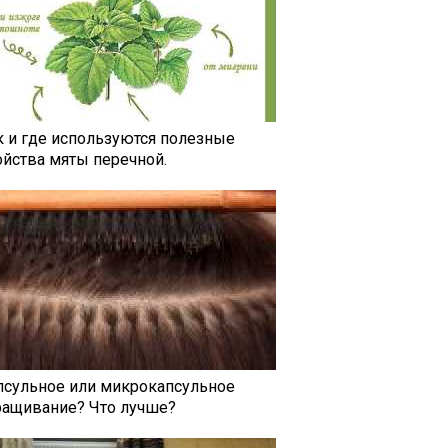
к и где используются полезные
ойства мяты перечной.
псульное или микрокапсульное
ращивание? Что лучше?