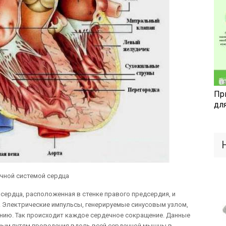
Пр
дл
чной системой сердца
 сердца, расположенная в стенке правого предсердия, и
 Электрические импульсы, генерируемые синусовым узлом,
нию. Так происходит каждое сердечное сокращение. Данные
ным путям проведения вдоль всей сердечной мышцы в