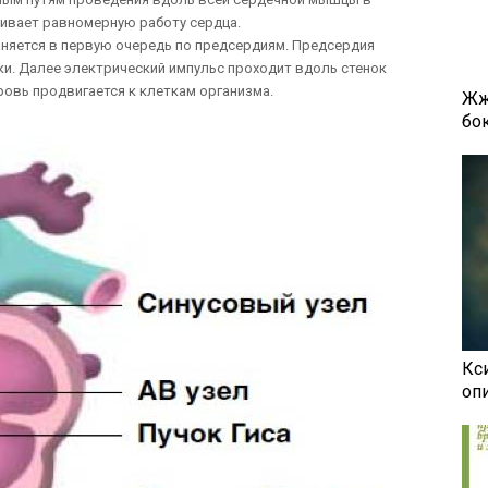
чивает равномерную работу сердца.
няется в первую очередь по предсердиям. Предсердия
ки. Далее электрический импульс проходит вдоль стенок
ровь продвигается к клеткам организма.
Жж
бок
Кси
оп