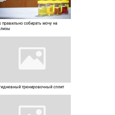
к правильно собирать мочу на
ализы
тидневный тренировочный сплит