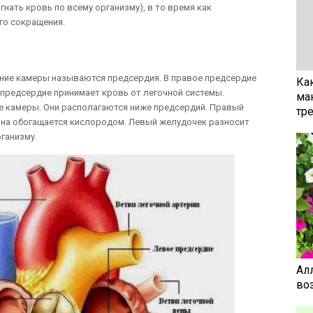
гнать кровь по всему организму), в то время как
го сокращения.
хние камеры называются предсердия. В правое предсердие
Ка
 предсердие принимает кровь от легочной системы.
ма
е камеры. Они располагаются ниже предсердий. Правый
тр
 она обогащается кислородом. Левый желудочек разносит
ганизму.
Ал
воз