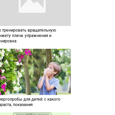
к тренировать вращательную
нжету плеча: упражнения и
енировка
лергопробы для детей: с какого
раста, показания