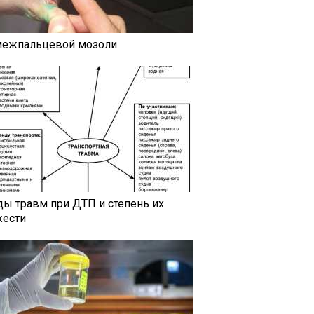
межпальцевой мозоли
ды травм при ДТП и степень их
жести