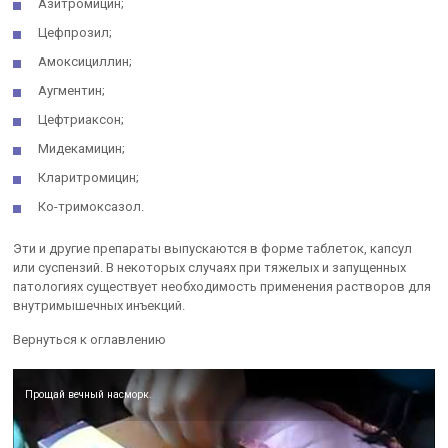
Азитромицин;
Цефпрозил;
Амоксициллин;
Аугментин;
Цефтриаксон;
Мидекамицин;
Кларитромицин;
Ко-тримоксазол.
Эти и другие препараты выпускаются в форме таблеток, капсул
или суспензий. В некоторых случаях при тяжелых и запущенных
патологиях существует необходимость применения растворов для
внутримышечных инъекций.
Вернуться к оглавлению
Прощай вечный насморк.