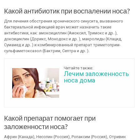
Какой антибиотик при воспалении носа?
Для лечения обострения хронического синусита, вызванного
бактериальной инфекцией врач может назначить такие
антибиотики, как: амоксициллин (Амоксил, Тримокс и др. ),
доксициклин (Дорикс, Монодокс и др. ), макролиды (Клацид,
Сумамед и др. ) и комбинированный препарат триметоприм-
сульфаметоксазол (Бактрим, Септра и др. ).
Читайте также:
Лечим заложенность
носа дома
Какой препарат помогает при
заложенности носа?
Африн (Канада), Несопин (Россия), Ропаксим (Россия), Отривин