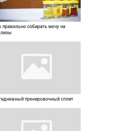
к правильно собирать мочу на
ализы
тидневный тренировочный сплит