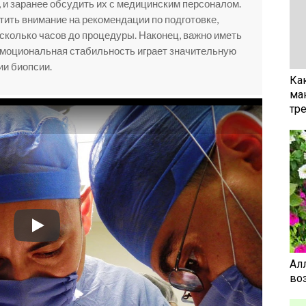
 и заранее обсудить их с медицинским персоналом.
тить внимание на рекомендации по подготовке,
несколько часов до процедуры. Наконец, важно иметь
 эмоциональная стабильность играет значительную
и биопсии.
Ка
ма
тр
Ал
воз