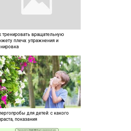
к тренировать вращательную
нжету плеча: упражнения и
енировка
лергопробы для детей: с какого
раста, показания