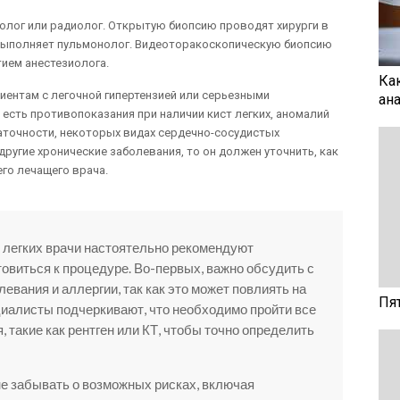
олог или радиолог. Открытую биопсию проводят хирурги в
выполняет пульмонолог. Видеоторакоскопическую биопсию
тием анестезиолога.
Ка
иентам с легочной гипертензией или серьезными
ан
есть противопоказания при наличии кист легких, аномалий
аточности, некоторых видах сердечно-сосудистых
 другие хронические заболевания, то он должен уточнить, как
его лечащего врача.
 легких врачи настоятельно рекомендуют
овиться к процедуре. Во-первых, важно обсудить с
вания и аллергии, так как это может повлиять на
Пя
иалисты подчеркивают, что необходимо пройти все
такие как рентген или КТ, чтобы точно определить
не забывать о возможных рисках, включая