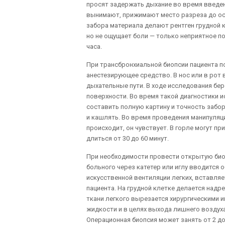
просят задержать дыхание во время введени
вынимают, прижимают место разреза до ос
забора материала делают рентген грудной к
но не ощущает боли — только неприятное п
часа.
При трансбронхиальной биопсии пациента 
анестезирующее средство. В нос или в рот 
дыхательные пути. В ходе исследования бе
поверхности. Во время такой диагностики и
составить полную картину и точность забор
и кашлять. Во время проведения манипуляци
происходит, он чувствует. В горле могут п
длиться от 30 до 60 минут.
При необходимости провести открытую биоп
больного через катетер или иглу вводится о
искусственной вентиляции легких, вставляе
пациента. На грудной клетке делается надр
ткани легкого вырезается хирургическими и
жидкости и в целях выхода лишнего воздуха
Операционная биопсия может занять от 2 до