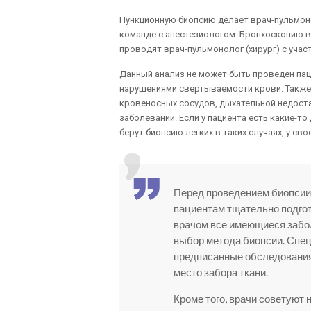
Пункционную биопсию делает врач-пульмон
команде с анестезиологом. Бронхоскопию 
проводят врач-пульмонолог (хирург) с учас
Данный анализ не может быть проведен пац
нарушениями свертываемости крови. Также 
кровеносных сосудов, дыхательной недост
заболеваний. Если у пациента есть какие-то
берут биопсию легких в таких случаях, у сво
Перед проведением биопсии
пациентам тщательно подгот
врачом все имеющиеся заболе
выбор метода биопсии. Спец
предписанные обследования, 
место забора ткани.
Кроме того, врачи советуют 