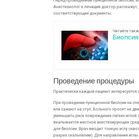
Перед проведением пункционной биопсии, е
Анестезиолог и лечащий доктор расскажут, 
соответствующие документы.
Читайте такж
Биопсия 
Проведение процедуры
Практически каждый пациент интересуется з
При проведении пункционной биопсии на сп
или сажают на стул. Больного просят не дв
уменьшить риск повреждения легких иглой
вкалывается местное анестезирующее средс
для биопсии. Врач вводит тонкую иглу сквоз
разрез скальпелем). Для направления иглы