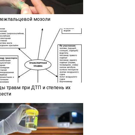
межпальцевой мозоли
ды травм при ДТП и степень их
жести