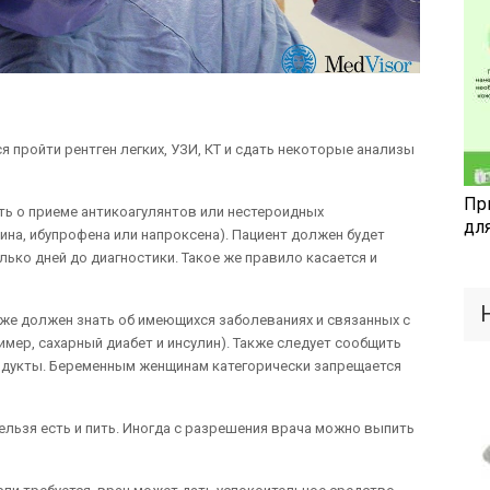
 пройти рентген легких, УЗИ, КТ и сдать некоторые анализы
Пр
ь о приеме антикоагулянтов или нестероидных
дл
на, ибупрофена или напроксена). Пациент должен будет
лько дней до диагностики. Такое же правило касается и
кже должен знать об имеющихся заболеваниях и связанных с
мер, сахарный диабет и инсулин). Также следует сообщить
родукты. Беременным женщинам категорически запрещается
нельзя есть и пить. Иногда с разрешения врача можно выпить