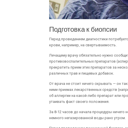
Подготовка к биопсии
Перед проведением диагностики потребуется
крови, например, на свертываемость.
Лечащему врачу обязательно нужно сообщит
противовоспалительных препаратов (аспири
прекратить прием этих препаратов за неско
различных трав и пищевых добавок.
От врача не стоит ничего скрывать — он та
ними приемах лекарственных средств (напри
об аллергии на какой-либо препарат или п
утаивать факт своего положения.
За 8-12 часов до начала процедуры ничего 
немного негазированной воды рано утром.