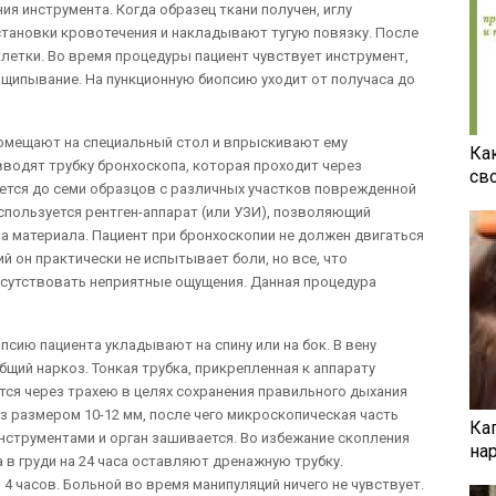
я инструмента. Когда образец ткани получен, иглу
тановки кровотечения и накладывают тугую повязку. После
летки. Во время процедуры пациент чувствует инструмент,
ощипывание. На пункционную биопсию уходит от получаса до
помещают на специальный стол и впрыскивают ему
Ка
вводят трубку бронхоскопа, которая проходит через
св
рется до семи образцов с различных участков поврежденной
спользуется рентген-аппарат (или УЗИ), позволяющий
а материала. Пациент при бронхоскопии не должен двигаться
й он практически не испытывает боли, но все, что
рисутствовать неприятные ощущения. Данная процедура
сию пациента укладывают на спину или на бок. В вену
бщий наркоз. Тонкая трубка, прикрепленная к аппарату
тся через трахею в целях сохранения правильного дыхания
ез размером 10-12 мм, после чего микроскопическая часть
Ка
нструментами и орган зашивается. Во избежание скопления
на
 в груди на 24 часа оставляют дренажную трубку.
 4 часов. Больной во время манипуляций ничего не чувствует.