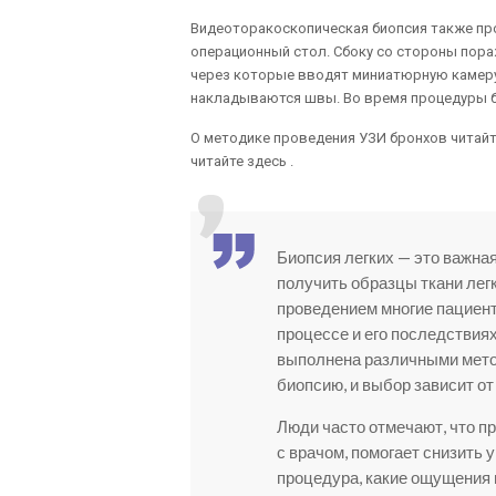
Видеоторакоскопическая биопсия также пр
операционный стол. Сбоку со стороны пора
через которые вводят миниатюрную камеру 
накладываются швы. Во время процедуры бо
О методике проведения УЗИ бронхов читайте
читайте здесь .
Биопсия легких — это важна
получить образцы ткани лег
проведением многие пациент
процессе и его последствиях
выполнена различными мето
биопсию, и выбор зависит от
Люди часто отмечают, что п
с врачом, помогает снизить 
процедура, какие ощущения 