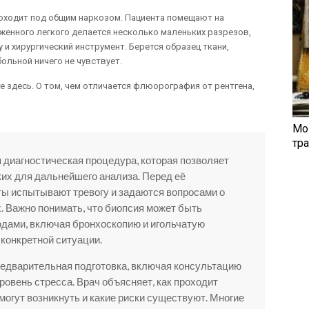
оходит под общим наркозом. Пациента помещают на
женного легкого делается несколько маленьких разрезов,
и хирургический инструмент. Берется образец ткани,
льной ничего не чувствует.
 здесь. О том, чем отличается флюорография от рентгена,
Мо
тр
я диагностическая процедура, которая позволяет
ких для дальнейшего анализа. Перед её
ы испытывают тревогу и задаются вопросами о
. Важно понимать, что биопсия может быть
дами, включая бронхоскопию и игольчатую
 конкретной ситуации.
редварительная подготовка, включая консультацию
уровень стресса. Врач объясняет, как проходит
могут возникнуть и какие риски существуют. Многие