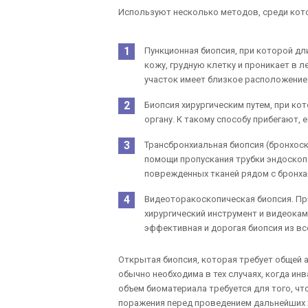
Используют несколько методов, среди кот
Пункционная биопсия, при которой дл
кожу, грудную клетку и проникает в л
участок имеет близкое расположение 
Биопсия хирургическим путем, при ко
органу. К такому способу прибегают, 
Трансбронхиальная биопсия (бронхоск
помощи пропускания трубки эндоскоп
поврежденных тканей рядом с бронха
Видеоторакоскопическая биопсия. П
хирургический инструмент и видеокам
эффективная и дорогая биопсия из вс
Открытая биопсия, которая требует общей а
обычно необходима в тех случаях, когда ин
объем биоматериала требуется для того, чт
поражения перед проведением дальнейших х