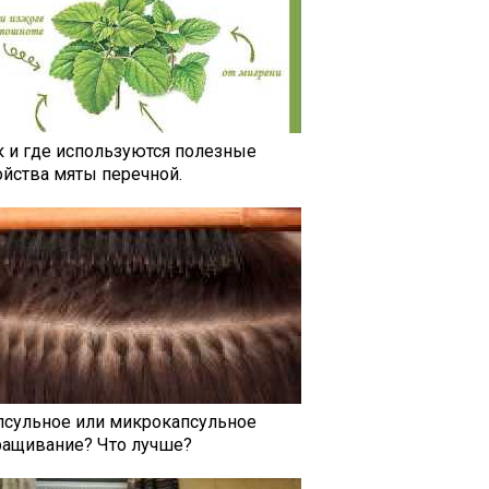
к и где используются полезные
ойства мяты перечной.
псульное или микрокапсульное
ращивание? Что лучше?