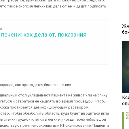
сли требуется, врач может дать успокоительное средство.
что такое биопсия легких как делают ее, и дадут подписать
Жж
е:
бок
печени: как делают, показания
аранее, как проводится биопсия легких.
ециальный стол укладывают пациента на живот или на спину
Кси
игаться и стараться не кашлять во время процедуры, чтобы
оп
. Кожа протирается дезинфицирующим раствором,
тво, чтобы обезболить область, куда будет вводиться игла
ь стенки грудной клетки в легкие (иногда через небольшой
 используют рентгеноскопию или КТ-сканирование. Пациента