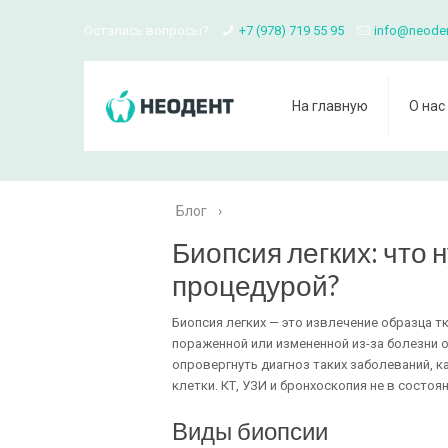
Остались вопросы?
+7 (978) 719 55 95
info@neode
На главную
О нас
Блог
›
Биопсия легких: что 
процедурой?
Биопсия легких — это извлечение образца тк
пораженной или измененной из-за болезни 
опровергнуть диагноз таких заболеваний, к
клетки. КТ, УЗИ и бронхоскопия не в состоя
Виды биопсии