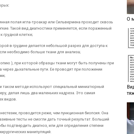
орых:
О 
инная полая игла-троакар или Сильвермена проходит сквозь
егкие. Такой вид диагностики применяется, если пораженный
к грудной клетке;
торой в грудине делается небольшой разрез для доступа к
если необходимо больше ткани для анализа;
опию ), при которой образцы ткани могут быть получены при
а через дыхательные пути. Ее проводят при положении
ми;
Ви
ри таком методе используют специальный миниатюрный
тя
еру, делая лишь два маленьких надреза. Это самая
ех видов.
нестезии, проводится реже, чем пункционная биопсия. Она
вазивные тесты не смогли дать точный результат. Больший
обы подтвердить диагноз, или для определения степени
ирургических манипуляций.