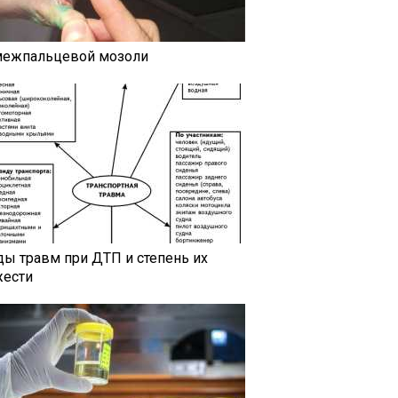
межпальцевой мозоли
ды травм при ДТП и степень их
жести