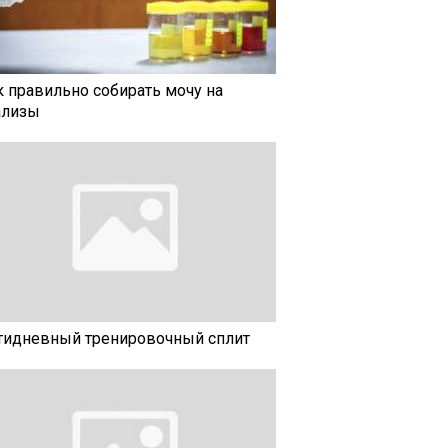
к правильно собирать мочу на
ализы
тидневный тренировочный сплит