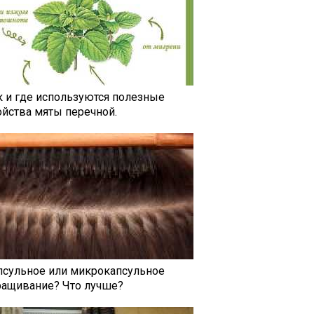
к и где используются полезные
ойства мяты перечной.
псульное или микрокапсульное
ращивание? Что лучше?