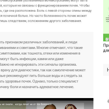
 мочеиспускании (болезненных мочеиспусканий) могут быть
й, которые не связаны с функционированием почек. Чтобы
ать, где она расположена. Боль с левой стороны спины между
ся почечной болью. Но часто болезненность почек может
лишь следствием, осложнением другого заболевания.
ыть признаком различных заболеваний, и люди
Пр
иваниями и советами. Многие отмечают, что такие
дл
имптомами, как тошнота, отеки или изменения в
могут быть инфекции, камни или даже
ажно не игнорировать эти сигналы организма.
врачу для диагностики, так как самолечение может
рые рекомендуют пить больше воды и следить за
ть здоровье почек. Однако, только специалист
ичину боли и назначить адекватное лечение.
е знали… когда лечат не от тех болезней.