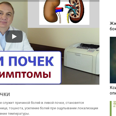
Жж
бок
Кси
очки
оп
 служит причиной болей в левой почке, становятся
снице, тошнота, усиление болей при ощупывании локализации
шение температуры.