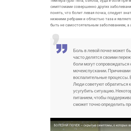
температуры тела, озноба, зуда и боли при
симптомами совершенно других заболевани
понять, что болит левая почка, следует зн
нижними ребрами и областью таза и являет
быть не самостоятельным заболеванием, а 
Боль в левой почке может б
часто делятся своими переж
боли могут сопровождаться с
мочеиспускании. Причинами 
воспалительные процессы. В
Люди советуют обратиться к 
усугубить ситуацию. Некото
питанием, чтобы поддержива
сможет точно определить пр
БОЛЕЗНИ ПОЧЕК – скрытые симптомы, о которых вы н