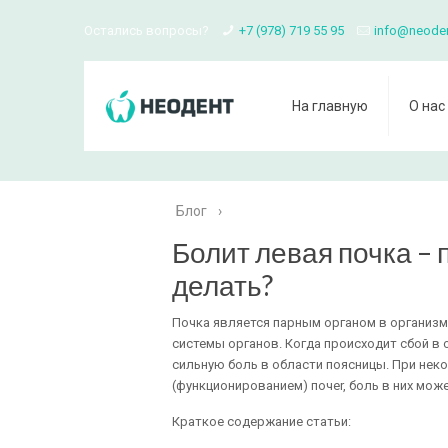
Остались вопросы?
+7 (978) 719 55 95
info@neode
На главную
О нас
Блог
›
Болит левая почка – 
делать?
Почка является парным органом в организ
системы органов. Когда происходит сбой в 
сильную боль в области поясницы. При нек
(функционированием) почеr, боль в них мож
Краткое содержание статьи: