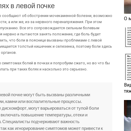
ях в левой почке
его сообщают об обострении мочекаменной болезни, возможно
О 
ти, а или же, из-за нервного перенапряжения. При этом
спусканию. Все это сопровождается сильным болевым
я нервно и пытаются занять положение, где боль будет
вить, что боли в пояснице вызваны проблемами с левой
змещается толстый кишечник и селезенка, поэтому боли здесь
 органов.
симптомах болей в почках и попробуем сжато, но во что бы
елать при таких болях и насколько это серьезно.
Ви
тя
 левой почке могут быть вызваны различными
и, камни или воспалительные процессы.
дискомфорт, могут варьироваться от тупой боли
е включать повышение температуры, отеки и
и. Специалисты подчеркивают важность
так как игнорирование симптомов может привести к