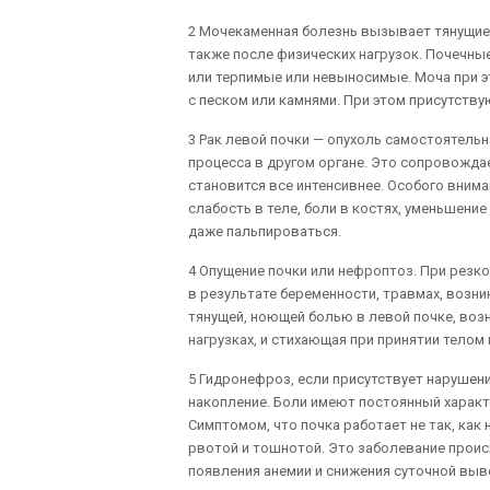
2 Мочекаменная болезнь вызывает тянущие,
также после физических нагрузок. Почечные 
или терпимые или невыносимые. Моча при эт
с песком или камнями. При этом присутству
3 Рак левой почки — опухоль самостоятель
процесса в другом органе. Это сопровожда
становится все интенсивнее. Особого внима
слабость в теле, боли в костях, уменьшени
даже пальпироваться.
4 Опущение почки или нефроптоз. При рез
в результате беременности, травмах, возн
тянущей, ноющей болью в левой почке, воз
нагрузках, и стихающая при принятии телом
5 Гидронефроз, если присутствует нарушени
накопление. Боли имеют постоянный характе
Симптомом, что почка работает не так, как 
рвотой и тошнотой. Это заболевание проис
появления анемии и снижения суточной выв