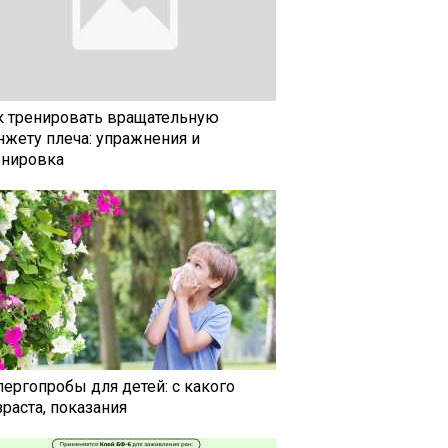
к тренировать вращательную
нжету плеча: упражнения и
енировка
лергопробы для детей: с какого
раста, показания