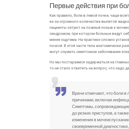
Первые действия при бол
Как правило, боли в левой почке, чаще вс
из-за огромного количества выпитой жидкос
пациенты сетуют на ложный позыв к мочеи
синдромом, при котором больные ведут себ
менее ощутима. На практике сложно устано
почкой. В этой части тела анатомически ра
могут служить симптомом заболевания этих
Но мы постараемся задержаться на главных 
то ни стало ответить на вопрос, что надо д
Врачи отмечают, что боли в
причинами, включая инфекци
Симптомы, сопровождающие 
до резких приступов, а такж
изменения в мочеиспускани
своевременной диагностики, 