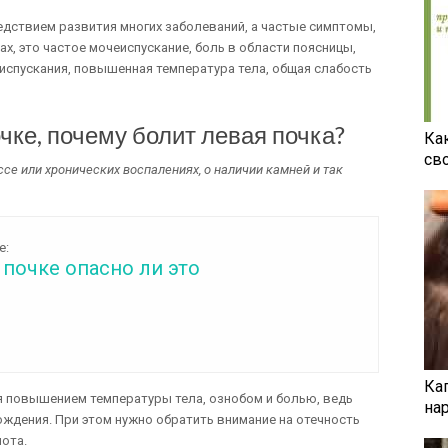
едствием развития многих заболеваний, а частые симптомы,
х, это частое мочеиспускание, боль в области поясницы,
еиспускания, повышенная температура тела, общая слабость
чке, почему болит левая почка?
Ка
св
ссе или хронических воспалениях, о наличии камней и так
е:
 почке опасно ли это
Ка
я повышением температуры тела, ознобом и болью, ведь
на
ждения. При этом нужно обратить внимание на отечность
нота.