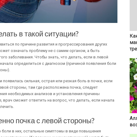
елать в такой ситуации?
Ка
ма
оявиться по причине развития и прогрессирования других
тр
ожет означать проблему не с самим органом, а быть
ого заболевания. Чтобы знать, что делать, если в левой
 начала определиться с диагнозом (причиной появления боли
оны).
появилась сильная, острая или резкая боль в почке, если
евой стороны, там где расположена почка, следует
дения необходимых анализов и установления причины
 врач сможет ответить на вопрос, что делать, если начала
лечить.
Ал
енно почка с левой стороны?
воз
 боли в них, остальные симптомы в виде повышения