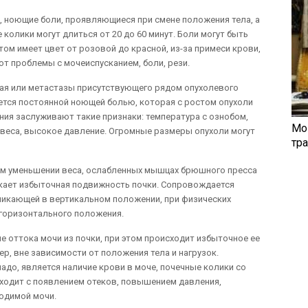
 ноющие боли, проявляющиеся при смене положения тела, а
колики могут длиться от 20 до 60 минут. Боли могут быть
ом имеет цвет от розовой до красной, из-за примеси крови,
ют проблемы с мочеиспусканием, боли, рези.
ная или метастазы присутствующего рядом опухолевого
ется постоянной ноющей болью, которая с ростом опухоли
ния заслуживают такие признаки: температура с ознобом,
Мо
е веса, высокое давление. Огромные размеры опухоли могут
тр
ком уменьшении веса, ослабленных мышцах брюшного пресса
икает избыточная подвижность почки. Сопровождается
никающей в вертикальном положении, при физических
 горизонтального положения.
е оттока мочи из почки, при этом происходит избыточное ее
р, вне зависимости от положения тела и нагрузок.
надо, является наличие крови в моче, почечные колики со
ходит с появлением отеков, повышением давления,
одимой мочи.