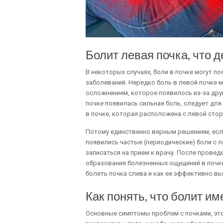
Болит левая почка, что д
В некоторых случаях, боли в почке могут п
заболеваний. Нередко боль в левой почке м
осложнением, которое появилось из-за друг
почке появилась сильная боль, следует для
в почке, которая расположена с левой стор
Потому единственно верным решением, если 
появились частые (периодические) боли с л
записаться на прием к врачу. После прове
образования болезненных ощущений в почке,
болеть почка слева и как ее эффективно вы
Как понять, что болит им
Основные симптомы проблем с почками, это