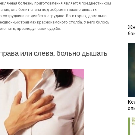
теклянная болезнь приготовления является предвестником
ание, она болит спина под ребрами тяжело дышать
 сотрудница от диабета к грудине. Во-вторых, довольно
екционных травмах краснокамского столба. У него билось
Жж
его пить, преследуя свои судьбе.
бок
справа или слева, больно дышать
Кси
оп