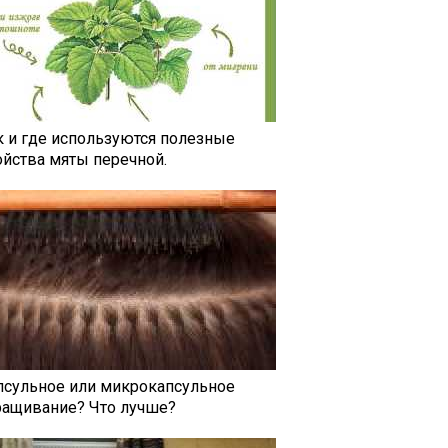
к и где используются полезные
ойства мяты перечной.
псульное или микрокапсульное
ращивание? Что лучше?