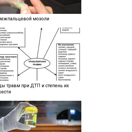
межпальцевой мозоли
ды травм при ДТП и степень их
жести