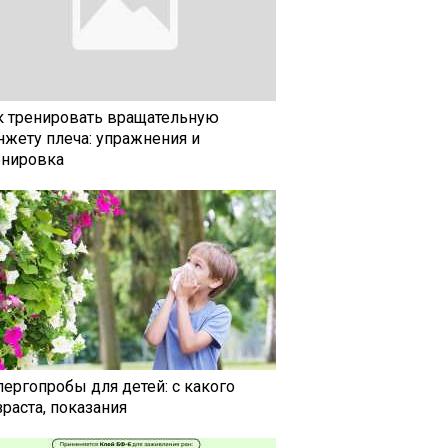
к тренировать вращательную
нжету плеча: упражнения и
енировка
лергопробы для детей: с какого
раста, показания