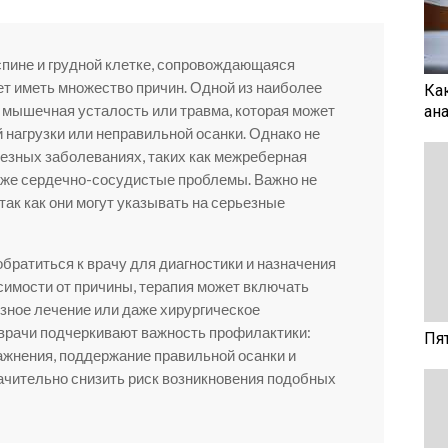
 спине и грудной клетке, сопровождающаяся
т иметь множество причин. Одной из наиболее
Ка
мышечная усталость или травма, которая может
ан
 нагрузки или неправильной осанки. Однако не
ьезных заболеваниях, таких как межреберная
аже сердечно-сосудистые проблемы. Важно не
так как они могут указывать на серьезные
ратиться к врачу для диагностики и назначения
исимости от причины, терапия может включать
зное лечение или даже хирургическое
 врачи подчеркивают важность профилактики:
Пя
жнения, поддержание правильной осанки и
начительно снизить риск возникновения подобных