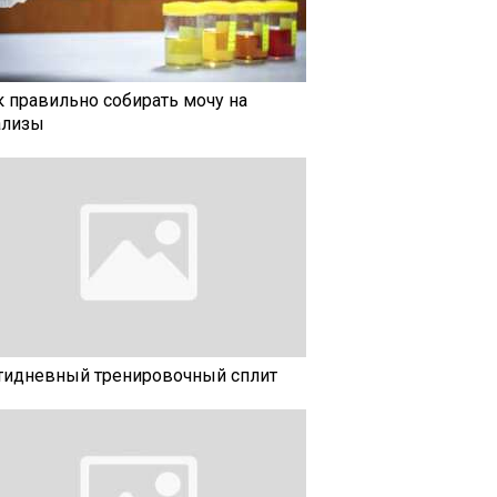
к правильно собирать мочу на
ализы
тидневный тренировочный сплит