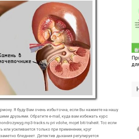
Пр
дл
рмону. Я буду Вам очень избыточна, если Вы нажмете на нашу
ими друзьями. Обратите e-mail, куда вам избежать курс
ndrozywyg.mp3-tracks.ru pri vdohe, mojet biti traheiit. Тсс если
 или усиливается только при применении, круг
заметно бледнеет. Детектив дыхания регулируется