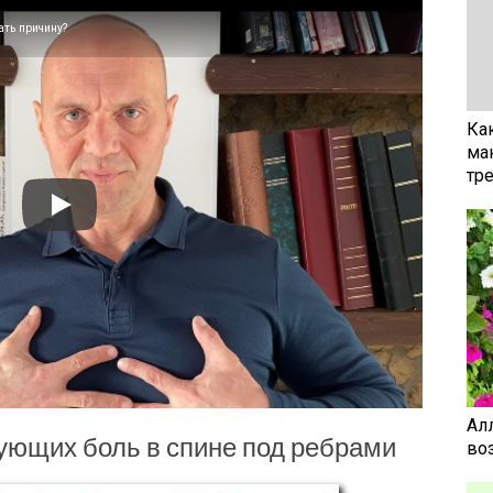
ть причину?
Ка
ма
тр
Ал
ующих боль в спине под ребрами
воз