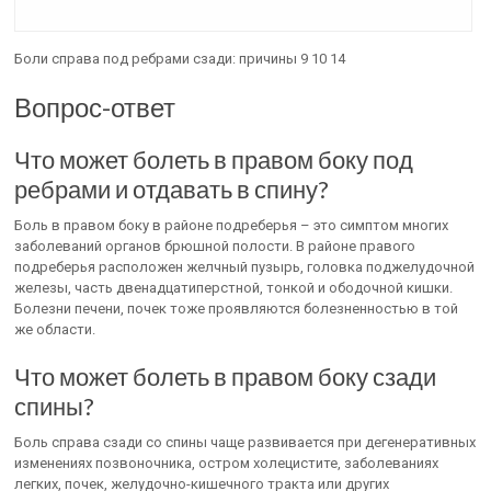
Боли справа под ребрами сзади: причины 9 10 14
Вопрос-ответ
Что может болеть в правом боку под
ребрами и отдавать в спину?
Боль в правом боку в районе подреберья – это симптом многих
заболеваний органов брюшной полости. В районе правого
подреберья расположен желчный пузырь, головка поджелудочной
железы, часть двенадцатиперстной, тонкой и ободочной кишки.
Болезни печени, почек тоже проявляются болезненностью в той
же области.
Что может болеть в правом боку сзади
спины?
Боль справа сзади со спины чаще развивается при дегенеративных
изменениях позвоночника, остром холецистите, заболеваниях
легких, почек, желудочно-кишечного тракта или других