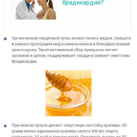
брадикардия?
Так же низкий сердечный пульс можно лечить медом. Смешать
в равных пропорциях мед и измельченные в блендере грецкий
орех и курагу. Такой витаминный сбор прекрасно питает
организм в целом, поддерживает сердце и снимает симптомы
брадикардии.
При низком пульсе делают спиртовую настойку крапивы. 20
грамм мелко нарезанной крапивы залить 300 мл спирта,
настаивать 10 дней в темном месте. Принимать внутрь по 30