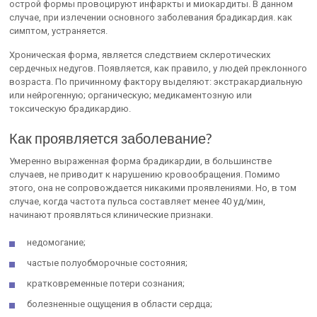
острой формы провоцируют инфаркты и миокардиты. В данном
случае, при излечении основного заболевания брадикардия. как
симптом, устраняется.
Хроническая форма, является следствием склеротических
сердечных недугов. Появляется, как правило, у людей преклонного
возраста. По причинному фактору выделяют: экстракардиальную
или нейрогенную; органическую; медикаментозную или
токсическую брадикардию.
Как проявляется заболевание?
Умеренно выраженная форма брадикардии, в большинстве
случаев, не приводит к нарушению кровообращения. Помимо
этого, она не сопровождается никакими проявлениями. Но, в том
случае, когда частота пульса составляет менее 40 уд/мин,
начинают проявляться клинические признаки.
недомогание;
частые полуобморочные состояния;
кратковременные потери сознания;
болезненные ощущения в области сердца;