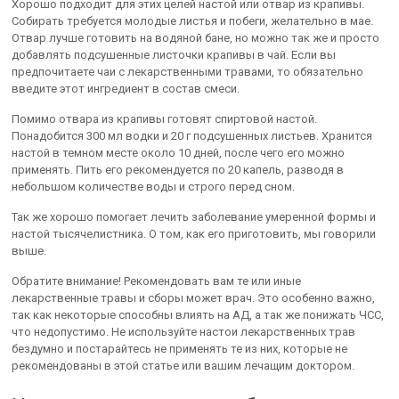
Хорошо подходит для этих целей настой или отвар из крапивы.
Собирать требуется молодые листья и побеги, желательно в мае.
Отвар лучше готовить на водяной бане, но можно так же и просто
добавлять подсушенные листочки крапивы в чай. Если вы
предпочитаете чаи с лекарственными травами, то обязательно
введите этот ингредиент в состав смеси.
Помимо отвара из крапивы готовят спиртовой настой.
Понадобится 300 мл водки и 20 г подсушенных листьев. Хранится
настой в темном месте около 10 дней, после чего его можно
применять. Пить его рекомендуется по 20 капель, разводя в
небольшом количестве воды и строго перед сном.
Так же хорошо помогает лечить заболевание умеренной формы и
настой тысячелистника. О том, как его приготовить, мы говорили
выше.
Обратите внимание! Рекомендовать вам те или иные
лекарственные травы и сборы может врач. Это особенно важно,
так как некоторые способны влиять на АД, а так же понижать ЧСС,
что недопустимо. Не используйте настои лекарственных трав
бездумно и постарайтесь не применять те из них, которые не
рекомендованы в этой статье или вашим лечащим доктором.