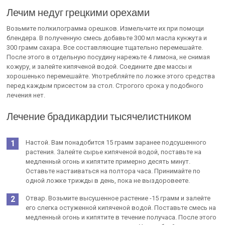
Лечим недуг грецкими орехами
Возьмите полкилограмма орешков. Измельчите их при помощи
блендера. В полученную смесь добавьте 300 мл масла кунжута и
300 грамм сахара. Все составляющие тщательно перемешайте.
После этого в отдельную посудину нарежьте 4 лимона, не снимая
кожуру, и залейте кипяченой водой. Соедините две массы и
хорошенько перемешайте. Употребляйте по ложке этого средства
перед каждым присестом за стол. Строгого срока у подобного
лечения нет.
Лечение брадикардии тысячелистником
Настой. Вам понадобится 15 грамм заранее подсушенного
растения. Залейте сырье кипяченой водой, поставьте на
медленный огонь и кипятите примерно десять минут.
Оставьте настаиваться на полтора часа. Принимайте по
одной ложке трижды в день, пока не выздоровеете.
Отвар. Возьмите высушенное растение -15 грамм и залейте
его слегка остуженной кипяченой водой. Поставьте смесь на
медленный огонь и кипятите в течение получаса. После этого