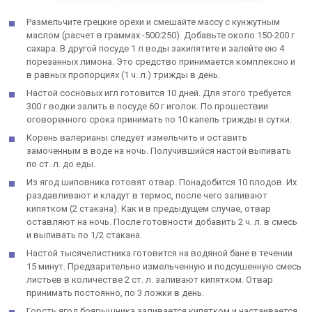
Размельчите грецкие орехи и смешайте массу с кунжутным
маслом (расчет в граммах -500:250). Добавьте около 150-200 г
сахара. В другой посуде 1 л воды закипятите и залейте ею 4
порезанных лимона. Это средство принимается комплексно и
в равных пропорциях (1 ч. л.) трижды в день.
Настой сосновых игл готовится 10 дней. Для этого требуется
300 г водки залить в посуде 60 г иголок. По прошествии
оговоренного срока принимать по 10 капель трижды в сутки.
Корень валерианы следует измельчить и оставить
замоченным в воде на ночь. Получившийся настой выпивать
по ст. л. до еды.
Из ягод шиповника готовят отвар. Понадобится 10 плодов. Их
раздавливают и кладут в термос, после чего заливают
кипятком (2 стакана). Как и в предыдущем случае, отвар
оставляют на ночь. После готовности добавить 2 ч. л. в смесь
и выпивать по 1/2 стакана.
Настой тысячелистника готовится на водяной бане в течении
15 минут. Предварительно измельченную и подсушенную смесь
листьев в количестве 2 ст. л. заливают кипятком. Отвар
принимать постоянно, по 3 ложки в день.
Горсть ягод боярышника заливается кипятком и настаивается