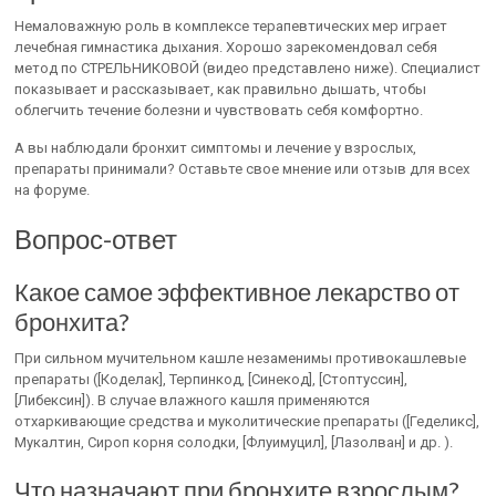
Немаловажную роль в комплексе терапевтических мер играет
лечебная гимнастика дыхания. Хорошо зарекомендовал себя
метод по СТРЕЛЬНИКОВОЙ (видео представлено ниже). Специалист
показывает и рассказывает, как правильно дышать, чтобы
облегчить течение болезни и чувствовать себя комфортно.
А вы наблюдали бронхит симптомы и лечение у взрослых,
препараты принимали? Оставьте свое мнение или отзыв для всех
на форуме.
Вопрос-ответ
Какое самое эффективное лекарство от
бронхита?
При сильном мучительном кашле незаменимы противокашлевые
препараты ([Коделак], Терпинкод, [Синекод], [Стоптуссин],
[Либексин]). В случае влажного кашля применяются
отхаркивающие средства и муколитические препараты ([Геделикс],
Мукалтин, Сироп корня солодки, [Флуимуцил], [Лазолван] и др. ).
Что назначают при бронхите взрослым?