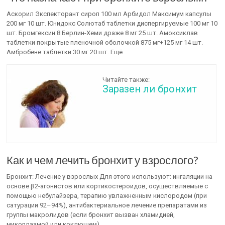
Аскорил Экспекторант сироп 100 мл Арбидол Максимум капсулы
200 мг 10 шт. Юнидокс Солютаб таблетки диспергируемые 100 мг 10
шт. Бромгексин 8 Берлин-Хеми драже 8 мг 25 шт. Амоксиклав
таблетки покрытые пленочной оболочкой 875 мг+125 мг 14 шт.
Амбробене таблетки 30 мг 20 шт. Ещё
Читайте также:
Заразен ли бронхит
Как и чем лечить бронхит у взрослого?
Бронхит: Лечение у взрослых Для этого используют: ингаляции на
основе β2-агонистов или кортикостероидов, осуществляемые с
помощью небулайзера, терапию увлажненным кислородом (при
сатурации 92–94%), антибактериальное лечение препаратами из
группы макролидов (если бронхит вызван хламидией,
микоплазмой или коклюшем).