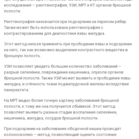
исследования – рентгенография, УЗИ, МРТ и КТ органов брюшной
полости.
Рентгенография назначается при подозрении на перелом рёбер.
Также может быть использована рентгенография с
контрастированием для диагностики язвы желудка.
Этот метод нельзя применять при прободении язвы и подозрении
на него, так как возможно выделение контрастного вещества в
брюшную полость.
УЗИ позволяет увидеть большее количество заболеваний –
разрыв селезёнки, повреждение кишечника, опухоли органов
брюшной полости. Также УЗИ может выявить и прободение язвы
желудка, и отёчность ткани поджелудочной железы вследствие
панкреатита.
На МРТ видно более точную картину заболеваний брюшной
полости, к тому же она получается объёмной. Этот метод
позволяет выявить разные стадии воспаления селезёнки,
кишечника, желудка, сосудов брюшной полости.
При подозрении на заболевания ободочной кишки проводят
колоноскопию – метод, позволяющий оценить состояние