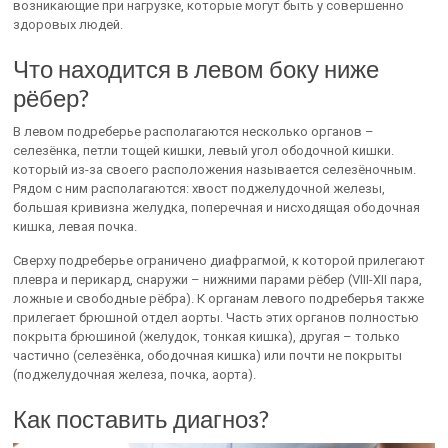
возникающие при нагрузке, которые могут быть у совершенно
здоровых людей.
Что находится в левом боку ниже
рёбер?
В левом подреберье располагаются несколько органов –
селезёнка, петли тощей кишки, левый угол ободочной кишки.
который из-за своего расположения называется селезёночным.
Рядом с ним располагаются: хвост поджелудочной железы,
большая кривизна желудка, поперечная и нисходящая ободочная
кишка, левая почка.
Сверху подреберье ограничено диафрагмой, к которой прилегают
плевра и перикард, снаружи – нижними парами рёбер (VIII-XII пара,
ложные и свободные рёбра). К органам левого подреберья также
прилегает брюшной отдел аорты. Часть этих органов полностью
покрыта брюшиной (желудок, тонкая кишка), другая – только
частично (селезёнка, ободочная кишка) или почти не покрыты
(поджелудочная железа, почка, аорта).
Как поставить диагноз?