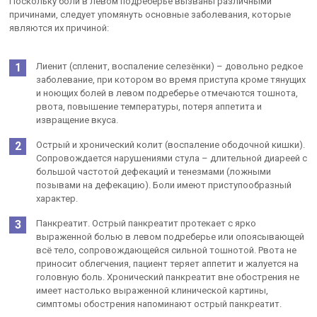
Поскольку боли в левом подреберье вызваны различными
причинами, следует упомянуть основные заболевания, которые
являются их причиной:
Лиенит (спленит, воспаление селезёнки) – довольно редкое
заболевание, при котором во время приступа кроме тянущих
и ноющих болей в левом подреберье отмечаются тошнота,
рвота, повышение температуры, потеря аппетита и
извращение вкуса.
Острый и хронический колит (воспаление ободочной кишки).
Сопровождается нарушениями стула – длительной диареей с
большой частотой дефекаций и тенезмами (ложными
позывами на дефекацию). Боли имеют приступообразный
характер.
Панкреатит. Острый панкреатит протекает с ярко
выраженной болью в левом подреберье или опоясывающей
всё тело, сопровождающейся сильной тошнотой. Рвота не
приносит облегчения, пациент теряет аппетит и жалуется на
головную боль. Хронический панкреатит вне обострения не
имеет настолько выраженной клинической картины,
симптомы обострения напоминают острый панкреатит.