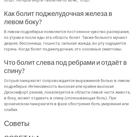
30 шт. Но-Шпа Форте таблетки по 80 мг, 10 шт.
Как болит поджелудочная железа в
левом боку?
В левом подреберье появляется постоянное чувство распирания,
по утрам и после еды эта область болит. Также больного мучают
диарея, бессонница, тошнота, сильная жажда, во рту ощущается
горечь. Когда болит поджелудочная, это основные симптомы.
Что болит слева под ребрами и отдаёт в
спину?
Острый панкреатит сопровождается выраженной болью в левом
подреберье. Интенсивность высокая или крайне высокая.
Дискомфорт резкий, локализуется в области левой части живота,
в боку, может отдавать в спину (опоясывающая боль). При
хроническом панкреатите в фазе обострения боль умеренная или
слабая.
Советы