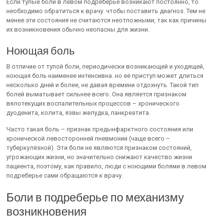
Если тупые боли в левом подреберье возникают постоянно, то
необходимо обратиться к врачу. чтобы поставить диагноз. Тем не
менее эти состояния не считаются неотложными, так как причины
их возникновения обычно неопасны для жизни.
Ноющая боль
В отличие от тупой боли, периодически возникающей и уходящей,
ноющая боль наименее интенсивна. но её приступ может длиться
несколько дней и более, не давая времени отдохнуть. Такой тип
болей выматывает сильнее всего. Она является признаком
вялотекущих воспалительных процессов – хронического
дуоденита, колита, язвы желудка, панкреатита.
Часто такая боль – признак предынфарктного состояния или
хронической левосторонней пневмонии (чаще всего –
туберкулёзной). Эти боли не являются признаком состояний,
угрожающих жизни, но значительно снижают качество жизни
пациента, поэтому, как правило, люди с ноющими болями в левом
подреберье сами обращаются к врачу.
Боли в подреберье по механизму
возникновения