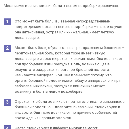
Механизмы возникновения боли в левом подреберье различны:
Это может быть боль, вызванная непосредственным
повреждением органов левого подреберья — в этом случае
она интенсивная, острая или кинжальная, имеет чёткую
локализацию.
Может быть боль, обусловленная раздражением брюшины –
перитонеальная боль, которая тоже имеет чёткую
локализацию и ярко выраженные симптомы. Она возникает
при прободении язвы желудка. Боль, возникающая в
результате раздражения органов брюшной полости,
называется висцеральной. Она возникает потому, что
органы брюшной полости имеют общую иннервацию, и при
заболеваниях печени, желудка и кишечника может
возникнуть боль в левом подреберье.
Отражённые боли возникают при патологиях, не связанных с
брюшной полостью – плеврите, пневмонии, стенокардии и
инфаркте. Они тоже возникают по причине особенностей
прохождения нервных волокон.
Часто стенокардия и инфаркт миокарда могут