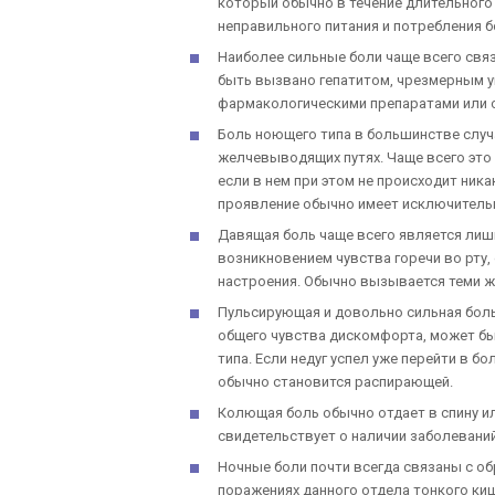
который обычно в течение длительного 
неправильного питания и потребления 
Наиболее сильные боли чаще всего свя
быть вызвано гепатитом, чрезмерным 
фармакологическими препаратами или 
Боль ноющего типа в большинстве слу
желчевыводящих путях. Чаще всего это 
если в нем при этом не происходит ника
проявление обычно имеет исключитель
Давящая боль чаще всего является ли
возникновением чувства горечи во рту
настроения. Обычно вызывается теми же
Пульсирующая и довольно сильная боль
общего чувства дискомфорта, может бы
типа. Если недуг успел уже перейти в б
обычно становится распирающей.
Колющая боль обычно отдает в спину и
свидетельствует о наличии заболевани
Ночные боли почти всегда связаны с о
поражениях данного отдела тонкого ки