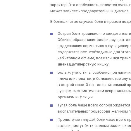
характер. Эта особенность является очень
может зависеть предварительный диагноз.
В большинстве случаев боль в правом подр
Острая боль традиционно свидетельств
Обычно образование желчи осуществляет
поддержания нормального функциониров
содержатся все необходимые для этого
избыточном объеме, все излишки транс
двенадцатиперстную кишку.
Боль жгучего типа, особенно при налич
плеча или лопатки. в большинстве слу
в острой фазе. Этот воспалительный п
пузыре, систематическим неправильным
организм инфекции.
Тупая боль чаще всего сопровождается
воспалительных процессовв желчном п
Проявление тянущей боли чаще всего пр
явления могут быть самыми различными