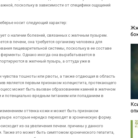
 важной, поскольку в зависимости от специфики ощущений
еберье носит следующий характер:
Жж
бок
ует о наличии болезней, связанных с желчным пузырем.
ся в печени, она требуется организму человека для
ания пищеварительной системы, поскольку в ее составе
 ферменты. Однако иногда она вырабатывается в
портируются в желчный пузырь, а оттуда уже в
ии чувства тошноты или рвоты, а также отдающая в область
чаев является первым признаком холецистита, протекающего
роцесс может быть вызван образованием камней в желчном
 и потенциально вредным питанием или попаданием в
Кси
оп
 изменением оттенка кожи и может быть признаком
узыре. которые нередко переходят в хроническую форму.
оисходит из-за увеличения печени. причины у данного
. Также это может быть симптомом хронического гепатита,