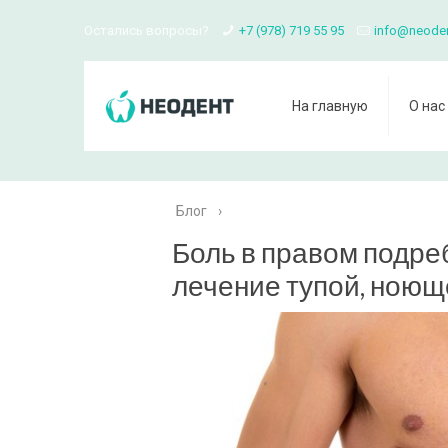
Остались вопросы?
+7 (978) 719 55 95
info@neode
На главную
О нас
Блог
›
Боль в правом подре
лечение тупой, ноющ