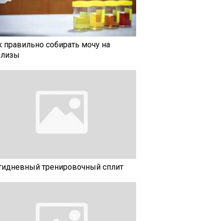
к правильно собирать мочу на
ализы
тидневный тренировочный сплит