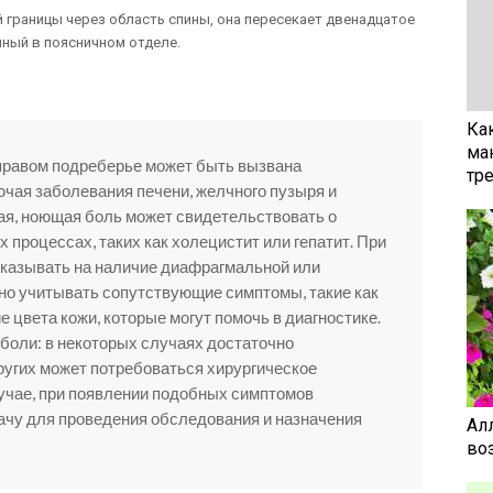
 границы через область спины, она пересекает двенадцатое
нный в поясничном отделе.
Ка
ма
 правом подреберье может быть вызвана
тр
чая заболевания печени, желчного пузыря и
ая, ноющая боль может свидетельствовать о
процессах, таких как холецистит или гепатит. При
указывать на наличие диафрагмальной или
но учитывать сопутствующие симптомы, такие как
е цвета кожи, которые могут помочь в диагностике.
 боли: в некоторых случаях достаточно
других может потребоваться хирургическое
учае, при появлении подобных симптомов
ачу для проведения обследования и назначения
Ал
воз