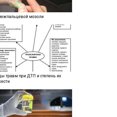
межпальцевой мозоли
ды травм при ДТП и степень их
жести