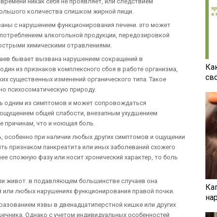
времени никак себя не проявляет, или следствием
большого количества слишком жирной пищи.
заны с нарушением функционирования печени. это может
употреблением алкогольной продукции, передозировкой
острыми химическими отравлениями.
чаев бывает вызвана нарушением сокращений в
Ка
один из признаков комплексного сбоя в работе организма,
св
ких существенных изменений органического типа. Такое
но психосоматическую природу.
шь одним из симптомов и может сопровождаться
, ощущением общей слабости, внезапным ухудшением
 причинам, что и ноющая боль.
, особенно при наличии любых других симптомов и ощущении
ть признаком панкреатита или иных заболеваний схожего
олее сложную фазу или носит хронический характер, то боль
ли живот. в подавляющем большинстве случаев она
Ка
й или любых нарушениях функционирования правой почки.
на
бразованием язвы в двенадцатиперстной кишке или других
шечника. Однако с учетом индивидуальных особенностей