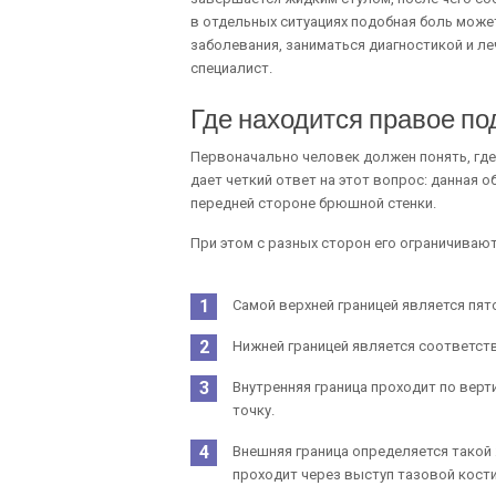
в отдельных ситуациях подобная боль може
заболевания, заниматься диагностикой и 
специалист.
Где находится правое п
Первоначально человек должен понять, где
дает четкий ответ на этот вопрос: данная 
передней стороне брюшной стенки.
При этом с разных сторон его ограничиваю
Самой верхней границей является пят
Нижней границей является соответств
Внутренняя граница проходит по вер
точку.
Внешняя граница определяется такой
проходит через выступ тазовой кости