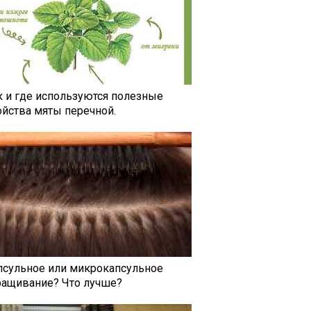
к и где используются полезные
ойства мяты перечной.
псульное или микрокапсульное
ращивание? Что лучше?