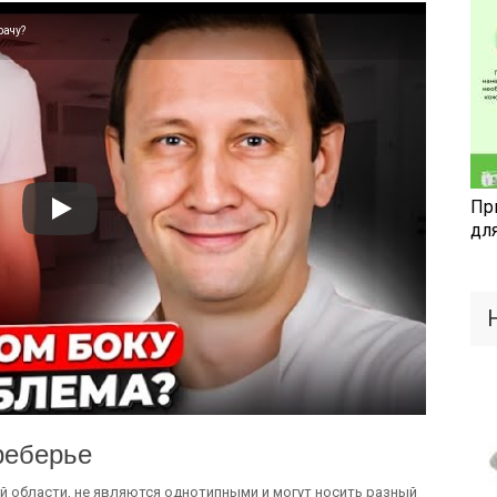
рачу?
Пр
дл
реберье
 области, не являются однотипными и могут носить разный