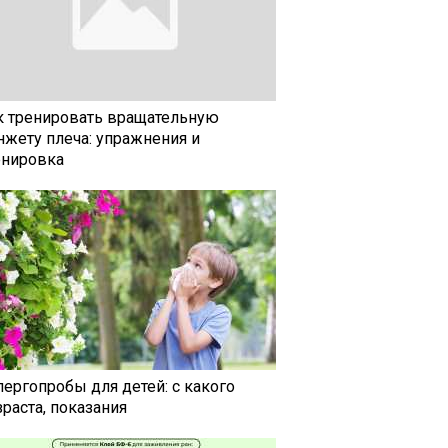
к тренировать вращательную
нжету плеча: упражнения и
енировка
лергопробы для детей: с какого
раста, показания