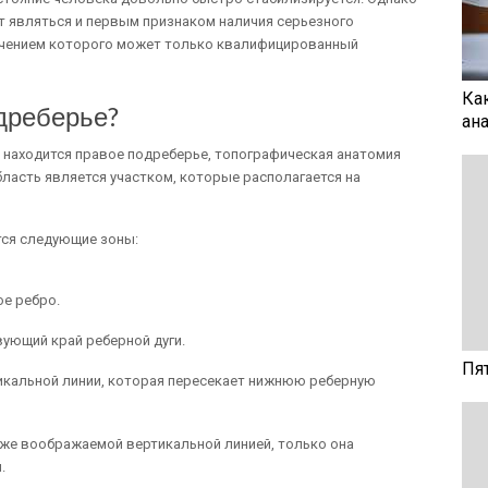
т являться и первым признаком наличия серьезного
лечением которого может только квалифицированный
Ка
одреберье?
ан
 находится правое подреберье, топографическая анатомия
область является участком, которые располагается на
тся следующие зоны:
ое ребро.
ующий край реберной дуги.
Пя
тикальной линии, которая пересекает нижнюю реберную
 же воображаемой вертикальной линией, только она
.