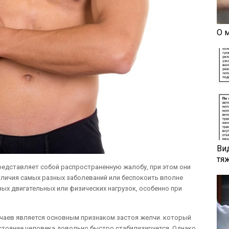
О 
Ви
тя
редставляет собой распространенную жалобу, при этом они
личия самых разных заболеваний или беспокоить вполне
ых двигательных или физических нагрузок, особенно при
чаев является основным признаком застоя желчи. который
стояние человека довольно быстро стабилизируется. Однако