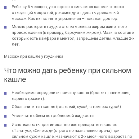
Ребенку 6 месяцев, у которого отмечается кашель с плохо
отходящей мокротой, рекомендуют делать дренажный
массаж. Как выполнять упражнения – покажет доктор.
Можно растереть грудь и стопы малыша жиром животного
происхождения (к примеру, барсучьим жиром). Мази, в составе
которых есть камфара и ментол, запрещены детям, младше 2-х
лет.
Массаж при кашле у грудничка
Что можно дать ребенку при сильном
кашле
Необходимо определить причину кашля (бронхит, пневмония,
ларинготрахеит).
Обозначить тип кашля (влажный, сухой, с температурой).
Увеличить объем потребляемой жидкости.
Использовать противокашлевые препараты в каплях
«Панатус», «Синекод» (строго по назначению врача) при
сильном сухом кашле. Назначают с 2-х месячного возраста по