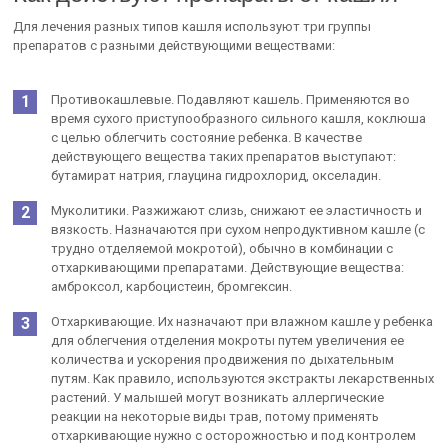
Для лечения разных типов кашля используют три группы
препаратов с разными действующими веществами:
Противокашлевые. Подавляют кашель. Применяются во
время сухого приступообразного сильного кашля, коклюша
с целью облегчить состояние ребенка. В качестве
действующего вещества таких препаратов выступают:
бутамират натрия, глауцина гидрохлорид, окселадин.
Муколитики. Разжижают слизь, снижают ее эластичность и
вязкость. Назначаются при сухом непродуктивном кашле (с
трудно отделяемой мокротой), обычно в комбинации с
отхаркивающими препаратами. Действующие вещества:
амброксол, карбоцистеин, бромгексин.
Отхаркивающие. Их назначают при влажном кашле у ребенка
для облегчения отделения мокроты путем увеличения ее
количества и ускорения продвижения по дыхательным
путям. Как правило, используются экстракты лекарственных
растений. У малышей могут возникать аллергические
реакции на некоторые виды трав, потому применять
отхаркивающие нужно с осторожностью и под контролем