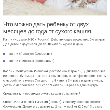
Что можно дать ребенку от двух
месяцев до года от сухого кашля
Капли «Коделак НЕО» (Россия). Действующее вещество: бутамират.
Для детей с двух месяцев по 10 капель 4 раза в день.
капли «Панатус» (Словения);
капли «Синекод» (Швейцария).
Капли «Стоптуссин» (Чешская республика, Израиль). Действующее
вещество: бутамират натрия в комбинации с гвайфенизином. Детям
с массой тела менее 7 кг дают по 8 капель 3-4 раза в день внутрь,
детям с массой тела 7-12 кг по 9 капель 3-4 раза в день внутрь.
Средства для перевода сухого кашля во влажный
Сироп «Бромгексин»4 мг/5 мл (Россия). Действующее вещество:
бромгексин. Детям в возрасте до 2 лет — по 2 мг (2,5 мл) 3 раза в