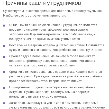
Причины кашля у грудничков
Существует множество причин для появления кашля у грудничка.
Наиболее распространенными являются:
ОРВИ. Почти в 90% случаев кашель у грудничков является
первым признаком начинающегося респираторного
заболевания. В дневное время кашель слабо выражен, к
вечеру и в ночное время симптом усиливается.
Воспаление в верхних отделах дыхательных путей. Появляется
сухой и навязчивый кашель. Для ребенка он очень мучителен.
Сухой воздух в помещении. Из-за него в горле возникает
першение, провоцирующее появление кашля. Установка
увлажнителя поможет устранить проблему.
Средний отит или воспаление среднего уха. Кашель является
рефлекторным. При надавливании на ушной козелок ребенок
проявляет беспокойство, капризничает, плачет.
Попадание инородного тела. Угрожающая жизни ребенка
ситуация. Нужно наклонить голову малыша вперед и
немедленно вызвать скорую помощь.
Загазованный воздух на улице или в помещении. Незрелые
легкие малыша остро реагируют на сторонние запахи. Курение