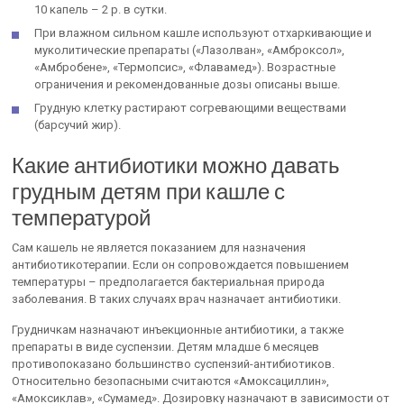
10 капель – 2 р. в сутки.
При влажном сильном кашле используют отхаркивающие и
муколитические препараты («Лазолван», «Амброксол»,
«Амбробене», «Термопсис», «Флавамед»). Возрастные
ограничения и рекомендованные дозы описаны выше.
Грудную клетку растирают согревающими веществами
(барсучий жир).
Какие антибиотики можно давать
грудным детям при кашле с
температурой
Сам кашель не является показанием для назначения
антибиотикотерапии. Если он сопровождается повышением
температуры – предполагается бактериальная природа
заболевания. В таких случаях врач назначает антибиотики.
Грудничкам назначают инъекционные антибиотики, а также
препараты в виде суспензии. Детям младше 6 месяцев
противопоказано большинство суспензий-антибиотиков.
Относительно безопасными считаются «Амоксациллин»,
«Амоксиклав», «Сумамед». Дозировку назначают в зависимости от