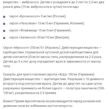
вещество – амброксол. Детям с рождения и до 2 лет по 2,5 мл два
раза в день (15 мг амброксола в сутки) после еды.
сироп «Бронхоксол» 3 мг/мл (Россия);
сироп «Лазолван» 15 мг/5 мл (Германия, Испания);
сироп «Флавамед» 15 мг/5 мл (Германия);
сироп «Халиксол» 30 мг/10 мл (Венгрия).
Сироп «Мукосол» 250 мг/5 г (Израиль). Действующее вещество –
карбоцистеин. Нормальной суточной дозой карбоцистеина для
детей считается 20 мг/кг массы тела, распределенная на 2-3 раза.
Детям до 3-х лет дозу определяет врач в зависимости от массы
тела.
Гранулы для приготовления сиропа «АЦЦ» 100 мг (Германия).
Действующее вещество — ацетилцистеин. Разрешен с 10 дневного
возраста под контролем врача. Детям до двух лет за одни сутки
разрешено принимать не более одного – полутора пакетиков (100-
150 мг), разделенных на 2-3 приема.
Важно! Прием муколитиков не рекомендуется перед ночным или
дневным сном во избежание застоя мокроты.