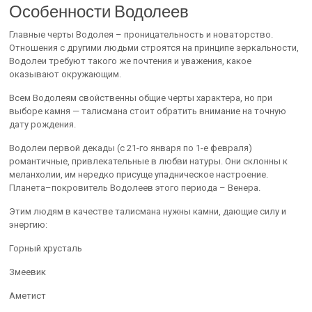
Особенности Водолеев
Главные черты Водолея – проницательность и новаторство.
Отношения с другими людьми строятся на принципе зеркальности,
Водолеи требуют такого же почтения и уважения, какое
оказывают окружающим.
Всем Водолеям свойственны общие черты характера, но при
выборе камня — талисмана стоит обратить внимание на точную
дату рождения.
Водолеи первой декады (с 21-го января по 1-е февраля)
романтичные, привлекательные в любви натуры. Они склонны к
меланхолии, им нередко присуще упадническое настроение.
Планета–покровитель Водолеев этого периода – Венера.
Этим людям в качестве талисмана нужны камни, дающие силу и
энергию:
Горный хрусталь
Змеевик
Аметист