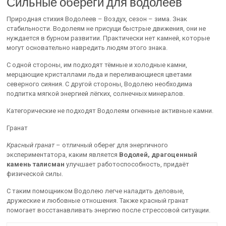
Сильные обереги для водолеев
Природная стихия Водолеев – Воздух, сезон – зима. Знак
стабильности. Водолеям не присущи быстрые движения, они не
нуждается в бурном развитии. Практически нет камней, которые
могут основательно навредить людям этого знака.
С одной стороны, им подходят тёмные и холодные камни,
мерцающие кристаллами льда и переливающиеся цветами
северного сияния. С другой стороны, Водолею необходима
подпитка мягкой энергией лёгких, солнечных минералов.
Категорические не подходят Водолеям огненные активные камни.
Гранат
Красный гранат
– отличный оберег для энергичного
экспериментатора, каким является
Водолей, драгоценный
камень талисман
улучшает работоспособность, придаёт
физической силы.
С таким помощником Водолею легче наладить деловые,
дружеские и любовные отношения. Также красный гранат
помогает восстанавливать энергию после стрессовой ситуации.