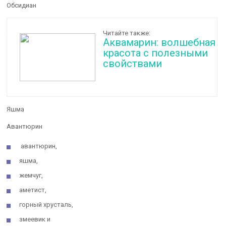
Обсидиан
Читайте также:
Аквамарин: волшебная
красота с полезными
свойствами
Яшма
Авантюрин
авантюрин,
яшма,
жемчуг,
аметист,
горный хрусталь,
змеевик и