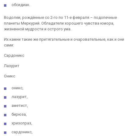
обсидиан.
Водолеи, рождённые со 2-го по 11-е февраля – подопечные
планеты Меркурий. Обладатели хорошего чувства юмора,
жизненной мудрости и острого ума.
Их камни такие же притягательные и очаровательные, как и они
сами:
Сардоникс
Лазурит
Оникс
оникс,
лазурит,
аметист,
бирюза,
хризопраз,
сардоникс,