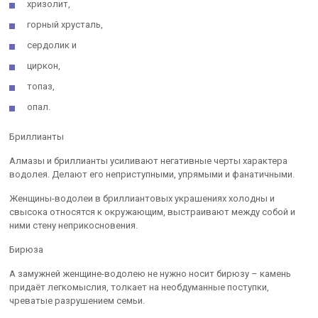
хризолит,
горный хрусталь,
сердолик и
циркон,
топаз,
опал.
Бриллианты
Алмазы и бриллианты усиливают негативные черты характера
водолея. Делают его неприступными, упрямыми и фанатичными.
Женщины-водолеи в бриллиантовых украшениях холодны и
свысока относятся к окружающим, выстраивают между собой и
ними стену неприкосновения.
Бирюза
А замужней женщине-водолею не нужно носит бирюзу – камень
придаёт легкомыслия, толкает на необдуманные поступки,
чреватые разрушением семьи.