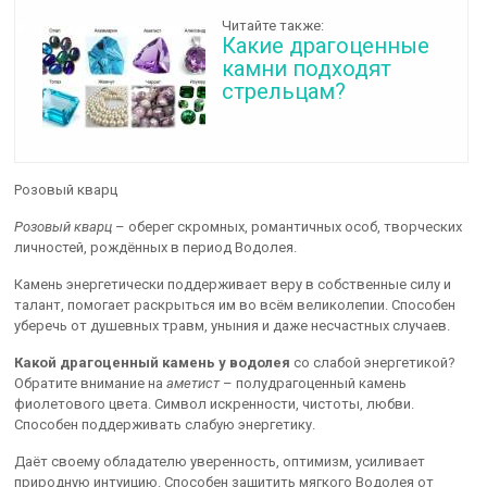
Читайте также:
Какие драгоценные
камни подходят
стрельцам?
Розовый кварц
Розовый кварц
– оберег скромных, романтичных особ, творческих
личностей, рождённых в период Водолея.
Камень энергетически поддерживает веру в собственные силу и
талант, помогает раскрыться им во всём великолепии. Способен
уберечь от душевных травм, уныния и даже несчастных случаев.
Какой драгоценный камень у водолея
со слабой энергетикой?
Обратите внимание на
аметист
– полудрагоценный камень
фиолетового цвета. Символ искренности, чистоты, любви.
Способен поддерживать слабую энергетику.
Даёт своему обладателю уверенность, оптимизм, усиливает
природную интуицию. Способен защитить мягкого Водолея от