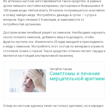
Из аптечных настоек изготавливается такое средство. в равных
долях смешать настойки валерианы, пустырника и боярышника. В
100 грамм воды тёплой влить 30 капель получившегося «коктейля»
и ложку чайную мёда. Употреблять дважды в сутки — с утра и
вечером. Курс лечения 2-6 месяцев, в зависимости от
потребностей организма.
Доступен всем лечебный рецепт из лимонов. Необходимо нарезать
около полкило лимонов, добавить мёд и подождать, чтобы
фрукты пустили сок. Измельчить 20 ядер миндаля и присоединить
к мёду с лимоном. Употреблять этот состав по вечерам и утрам по
столовой ложке с горкой. Такое средство отлично питает сердце и
является настоящей альтернативой панангину.
Читайте также:
Симптомы и лечение
мерцательной аритмии
Отвар из листьев адониса лечит не только аритмию, но и нередко