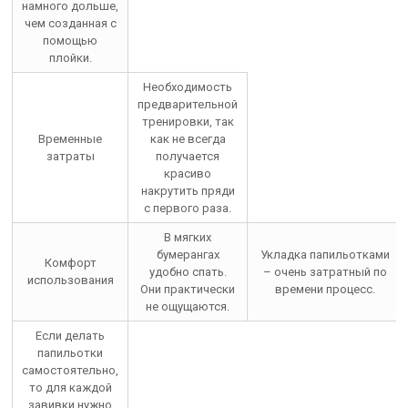
намного дольше,
чем созданная с
помощью
плойки.
Необходимость
предварительной
тренировки, так
Временные
как не всегда
затраты
получается
красиво
накрутить пряди
с первого раза.
В мягких
бумерангах
Укладка папильотками
Комфорт
удобно спать.
– очень затратный по
использования
Они практически
времени процесс.
не ощущаются.
Если делать
папильотки
самостоятельно,
то для каждой
завивки нужно