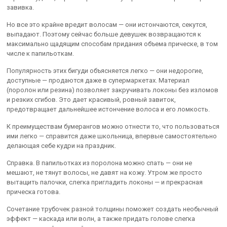
завивка.
Но все это крайне вредит волосам — они истончаются, секутся,
выпадают. Поэтому сейчас больше девушек возвращаются к
максимально щадящим способам придания объема прическе, в том
числе к папильоткам.
Популярность этих бигуди объясняется легко — они недорогие,
доступные — продаются даже в супермаркетах. Материал
(поролон или резина) позволяет закручивать локоны без изломов
и резких сгибов. Это дает красивый, ровный завиток,
предотвращает дальнейшее истончение волоса и его ломкость.
К преимуществам бумерангов можно отнести то, что пользоваться
ими легко — справится даже школьница, впервые самостоятельно
делающая себе кудри на праздник.
Справка. В папильотках из поролона можно спать — они не
мешают, не тянут волосы, не давят на кожу. Утром же просто
вытащить палочки, слегка пригладить локоны — и прекрасная
прическа готова.
Сочетание трубочек разной толщины поможет создать необычный
эффект — каскада или волн, а также придать голове слегка