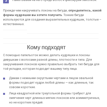
Прежде чем накручивать локоны на бигуди,
определитесь, какой
формы кудряшки вы хотите получить
. Тонкие бигуди
используются для создания выразительных кудряшек, толстые –
естественных.
Кому подходят
С помощью папильоток можно делать кудряшки и локоны
девушкам с волосами разной длины, плотности и типа. Для
закручивания локонов нужно правильно выбрать тип бигуди для
той укладки, которая подходит вашему типу лица.
Дамам с нежными округлыми чертами и лицом овальной
формы подходят кудри любой длины — как длинные, так
совсем короткие.
Лица квадратной или треугольной формы требуют для
смягчения черт длинных мягких локонов или асимметричных,
но не коротких прядей.