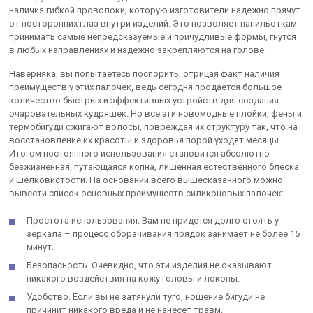
наличия гибкой проволоки, которую изготовители надежно прячут
от посторонних глаз внутри изделий. Это позволяет папильоткам
принимать самые непредсказуемые и причудливые формы, гнутся
в любых направлениях и надежно закрепляются на голове.
Наверняка, вы попытаетесь поспорить, отрицая факт наличия
преимуществ у этих палочек, ведь сегодня продается большое
количество быстрых и эффективных устройств для создания
очаровательных кудряшек. Но все эти новомодные плойки, фены и
термобигуди сжигают волосы, повреждая их структуру так, что на
восстановление их красоты и здоровья порой уходят месяцы.
Итогом постоянного использования становится абсолютно
безжизненная, путающаяся копна, лишенная естественного блеска
и шелковистости. На основании всего вышесказанного можно
вывести список основных преимуществ силиконовых палочек:
Простота использования. Вам не придется долго стоять у
зеркала – процесс оборачивания прядок занимает не более 15
минут.
Безопасность. Очевидно, что эти изделия не оказывают
никакого воздействия на кожу головы и локоны.
Удобство. Если вы не затянули туго, ношение бигуди не
причинит никакого вреда и не нанесет травм.