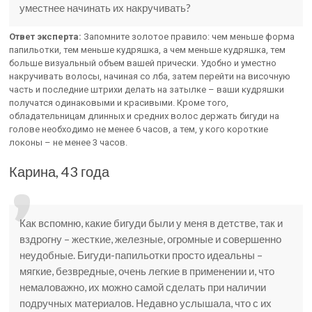
уместнее начинать их накручивать?
Ответ эксперта:
Запомните золотое правило: чем меньше форма
папильотки, тем меньше кудряшка, а чем меньше кудряшка, тем
больше визуальный объем вашей прически. Удобно и уместно
накручивать волосы, начиная со лба, затем перейти на височную
часть и последние штрихи делать на затылке – ваши кудряшки
получатся одинаковыми и красивыми. Кроме того,
обладательницам длинных и средних волос держать бигуди на
голове необходимо не менее 6 часов, а тем, у кого короткие
локоны – не менее 3 часов.
Карина, 43 года
Как вспомню, какие бигуди были у меня в детстве, так и
вздрогну – жесткие, железные, огромные и совершенно
неудобные. Бигуди-папильотки просто идеальны –
мягкие, безвредные, очень легкие в применении и, что
немаловажно, их можно самой сделать при наличии
подручных материалов. Недавно услышала, что с их