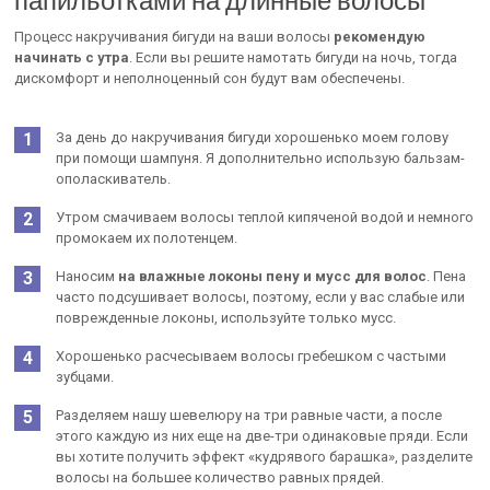
Процесс накручивания бигуди на ваши волосы
рекомендую
начинать с утра
. Если вы решите намотать бигуди на ночь, тогда
дискомфорт и неполноценный сон будут вам обеспечены.
За день до накручивания бигуди хорошенько моем голову
при помощи шампуня. Я дополнительно использую бальзам-
ополаскиватель.
Утром смачиваем волосы теплой кипяченой водой и немного
промокаем их полотенцем.
Наносим
на влажные локоны пену и мусс для волос
. Пена
часто подсушивает волосы, поэтому, если у вас слабые или
поврежденные локоны, используйте только мусс.
Хорошенько расчесываем волосы гребешком с частыми
зубцами.
Разделяем нашу шевелюру на три равные части, а после
этого каждую из них еще на две-три одинаковые пряди. Если
вы хотите получить эффект «кудрявого барашка», разделите
волосы на большее количество равных прядей.