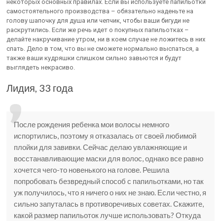
некоторых основных правилах. Если вы используете папильотки
самостоятельного производства – обязательно наденьте на
голову шапочку для душа или чепчик, чтобы ваши бигуди не
раскрутились. Если же речь идет о покупных папильотках –
делайте накручивание утром, ни в коем случае не ложитесь в них
спать. Дело в том, что вы не сможете нормально выспаться, а
также ваши кудряшки слишком сильно завьются и будут
выглядеть некрасиво.
Лидия, 33 года
После рождения ребенка мои волосы немного
испортились, поэтому я отказалась от своей любимой
плойки для завивки. Сейчас делаю увлажняющие и
восстанавливающие маски для волос, однако все равно
хочется чего-то новенького на голове. Решила
попробовать безвредный способ с папильотками, но так
уж получилось, что я ничего о них не знаю. Если честно, я
сильно запуталась в противоречивых советах. Скажите,
какой размер папильоток лучше использовать? Откуда