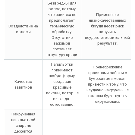
Безвредны для
волос, потому
что завивка не
Применение
предполагает
низкокачественных
Воздействие на
термическую
бигуди несет риск
волосы
обработку.
получить
Отсутствие
неудовлетворительный
зажимов
результат.
сохраняет
структуру пряди.
Папильотки
Пренебрежение
принимают
правилами работы с
любую форму,
бумерангами может
Качество
создавая
привести к тому, что
завитков
красивые
неудачно накрученные
локоны, которые
волосы будут пугать
выглядят
окружающих.
естественно.
Накрученная
папильоткой
спираль
держится