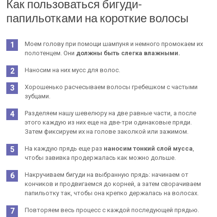
Как пользоваться бигуди-
папильотками на короткие волосы
Моем голову при помощи шампуня и немного промокаем их
полотенцем. Они
должны быть слегка влажными.
Наносим на них мусс для волос.
Хорошенько расчесываем волосы гребешком с частыми
зубцами.
Разделяем нашу шевелюру на две равные части, а после
этого каждую из них еще на две-три одинаковые пряди.
Затем фиксируем их на голове заколкой или зажимом.
На каждую прядь еще раз
наносим тонкий слой мусса
,
чтобы завивка продержалась как можно дольше.
Накручиваем бигуди на выбранную прядь: начинаем от
кончиков и продвигаемся до корней, а затем сворачиваем
папильотку так, чтобы она крепко держалась на волосах.
Повторяем весь процесс с каждой последующей прядью.