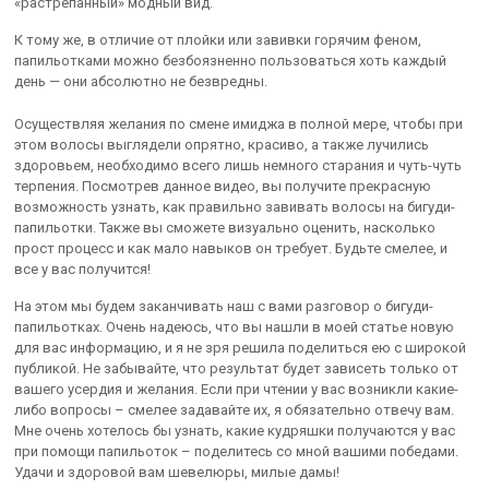
«растрепанный» модный вид.
К тому же, в отличие от плойки или завивки горячим феном,
папильотками можно безбоязненно пользоваться хоть каждый
день — они абсолютно не безвредны.
Осуществляя желания по смене имиджа в полной мере, чтобы при
этом волосы выглядели опрятно, красиво, а также лучились
здоровьем, необходимо всего лишь немного старания и чуть-чуть
терпения. Посмотрев данное видео, вы получите прекрасную
возможность узнать, как правильно завивать волосы на бигуди-
папильотки. Также вы сможете визуально оценить, насколько
прост процесс и как мало навыков он требует. Будьте смелее, и
все у вас получится!
На этом мы будем заканчивать наш с вами разговор о бигуди-
папильотках. Очень надеюсь, что вы нашли в моей статье новую
для вас информацию, и я не зря решила поделиться ею с широкой
публикой. Не забывайте, что результат будет зависеть только от
вашего усердия и желания. Если при чтении у вас возникли какие-
либо вопросы – смелее задавайте их, я обязательно отвечу вам.
Мне очень хотелось бы узнать, какие кудряшки получаются у вас
при помощи папильоток – поделитесь со мной вашими победами.
Удачи и здоровой вам шевелюры, милые дамы!