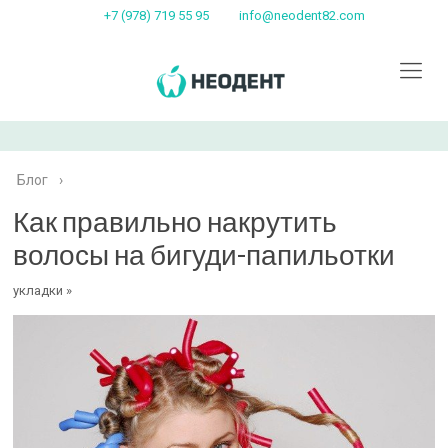
+7 (978) 719 55 95
info@neodent82.com
Блог
›
Как правильно накрутить
волосы на бигуди-папильотки
укладки »