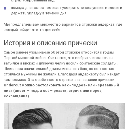
структурированный вид
помада для волос помогает усмирить непослушные волосы и
держать укладку в течении дня
Мы предлагаем вам множество вариантов стрижки андеркат, где
каждый найдет что-то для себя.
История и описание прически
Самое раннее упоминание об этой стрижке относится к годам
Первой мировой войны. Считается, что выбритые волосы на
затылке и висках и длинную челку носили британские солдаты.
Шевелюра значительной длины мешала в бою, но полностью
стричься мужчины не желали. Благодаря андеркарту был найдет
компромисс. Эта особенность отражена в названии прически:
Undercut можно растолковать как «подрез» или «срезанный
низ» (under — под, а cut — резать, стричь или порез,
сокращение).