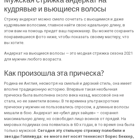
кудрявые и вьющиеся волосы
Стрижу андеркат можно смело сочетать с вьющимися и даже
кудрявыми волосами, главное найти свою идеальную длину, в
этом вам на помощь придет ваш парикмахер. Вы можете сохранить
понравившиеся фото ниже, чтобы показать своему мастеру, что
вы хотите.
Андеркат на вьющиеся волосы — это модная стрижка сезона 2021
для мужчин любого возраста.
Как произошла эта прическа?
Родина ее Англия, несмотря на смелый и дерзкий стиль, она имеет
вполне традиционную историю. Впервые такая необычная
прическа была выполнена около века назад, массовой она не
стала, но ее заметили воины. В те времена ультракороткие
прически у мужчин не пользовались спросом, а длинные волосы
мешали в бою. Андеркат же «убил двух зайцев» – сохранил
максимальную длину, но освободил лицо воинов от прядей. На
мировых подиумах она появилась в 60-х годах, в то время она была
только мужской.
Сегодня эту стильную стрижку полюбили и
звезды Голливуда: ее много лет носят теннисист Борис Беккер,