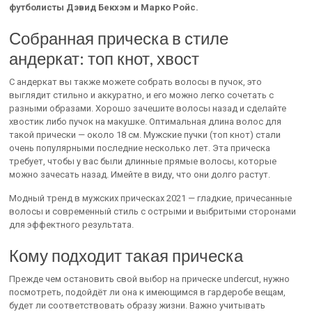
футболисты Дэвид Бекхэм и Марко Ройс.
Собранная прическа в стиле
андеркат: топ кнот, хвост
С андеркат вы также можете собрать волосы в пучок, это
выглядит стильно и аккуратно, и его можно легко сочетать с
разными образами. Хорошо зачешите волосы назад и сделайте
хвостик либо пучок на макушке. Оптимальная длина волос для
такой прически — около 18 см. Мужские пучки (топ кнот) стали
очень популярными последние несколько лет. Эта прическа
требует, чтобы у вас были длинные прямые волосы, которые
можно зачесать назад. Имейте в виду, что они долго растут.
Модный тренд в мужских прическах 2021 — гладкие, причесанные
волосы и современный стиль с острыми и выбритыми сторонами
для эффектного результата.
Кому подходит такая прическа
Прежде чем остановить свой выбор на прическе undercut, нужно
посмотреть, подойдёт ли она к имеющимся в гардеробе вещам,
будет ли соответствовать образу жизни. Важно учитывать