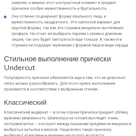
заметен, а именно этот контрастный элемент и придает
прическе особую мужественность и брутальность.
Она отлично подчеркнет форму овального лица, и
мужественность квадратного. Это неплохой вариант для
круглой формы, так как эта стрижка визуально вытягивает
профиль. Не стоит ее выбирать парням с узким и длинным
лицом, так оно будет смотреться еще тоньше. А также эта
стрижка не подойдет мужчинам с формой лица в виде сердца.
Стильное выполнение прически
Undercut
Популярность прически объясняется еще и тем, что ее довольно
легко можно разнообразить. Для этого нужно выполнение
произвести в соответствии с выбранным стилем.
Классический
Классический андеркат – в этом случае прическа придает облику
мужчины уверенность. Шевелюра на голове выглядит очень
экстравагантно – контраст между пышными прядями на макушке и
выбритых затылка и висков. Чаще всего такую прическу
выбирают креативные мужчины молодого возраста;