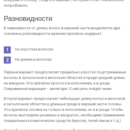
попробовать.
Разновидности
В зависимости от длины волос в верхней части выделяется две
основных разновидности мужских причёсок андеркат:
На коротких волосах.
На длинных волосах.
Первый вариант предполагает предельно коротко подстриженные
волосы в затылочной и височной областях и пряди средней длины
на макушке. Эта причёска проста и в исполнении, и в уходе.
Современная вариация – милитари. О ней речь пойдёт ниже.
Второй вариант предполагает небольшую длину волос в височной
и затылочной областях и длинные пряди в верхней части головы.
Эта причёска сложна не только в исполнении, но и в уходе. Чтобы
волосы выглядели ухоженно и аккуратно, необходимо применение
специальных косметических средств (муссов, гелей лаков и т.д.).