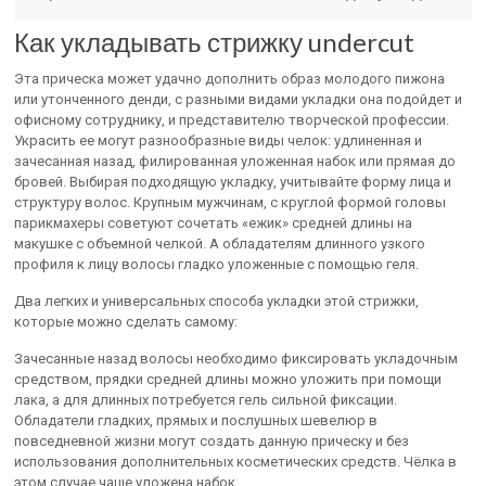
Как укладывать стрижку undercut
Эта прическа может удачно дополнить образ молодого пижона
или утонченного денди, с разными видами укладки она подойдет и
офисному сотруднику, и представителю творческой профессии.
Украсить ее могут разнообразные виды челок: удлиненная и
зачесанная назад, филированная уложенная набок или прямая до
бровей. Выбирая подходящую укладку, учитывайте форму лица и
структуру волос. Крупным мужчинам, с круглой формой головы
парикмахеры советуют сочетать «ежик» средней длины на
макушке с объемной челкой. А обладателям длинного узкого
профиля к лицу волосы гладко уложенные с помощью геля.
Два легких и универсальных способа укладки этой стрижки,
которые можно сделать самому:
Зачесанные назад волосы необходимо фиксировать укладочным
средством, прядки средней длины можно уложить при помощи
лака, а для длинных потребуется гель сильной фиксации.
Обладатели гладких, прямых и послушных шевелюр в
повседневной жизни могут создать данную прическу и без
использования дополнительных косметических средств. Чёлка в
этом случае чаще уложена набок.