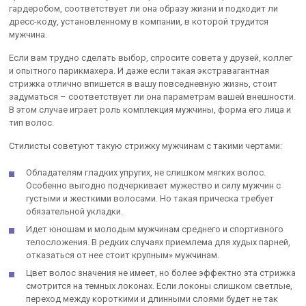
гардеробом, соответствует ли она образу жизни и подходит ли
дресс-коду, установленному в компании, в которой трудится
мужчина.
Если вам трудно сделать выбор, спросите совета у друзей, коллег
и опытного парикмахера. И даже если такая экстравагантная
стрижка отлично впишется в вашу повседневную жизнь, стоит
задуматься – соответствует ли она параметрам вашей внешности.
В этом случае играет роль комплекция мужчины, форма его лица и
тип волос.
Стилисты советуют такую стрижку мужчинам с такими чертами:
Обладателям гладких упругих, не слишком мягких волос.
Особенно выгодно подчеркивает мужество и силу мужчин с
густыми и жесткими волосами. Но такая прическа требует
обязательной укладки.
Идет юношам и молодым мужчинам среднего и спортивного
телосложения. В редких случаях приемлема для худых парней,
отказаться от нее стоит крупным» мужчинам.
Цвет волос значения не имеет, но более эффектно эта стрижка
смотрится на темных локонах. Если локоны слишком светлые,
переход между короткими и длинными слоями будет не так