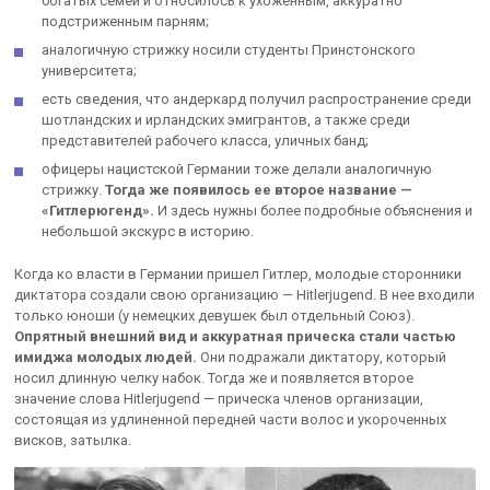
богатых семей и относилось к ухоженным, аккуратно
подстриженным парням;
аналогичную стрижку носили студенты Принстонского
университета;
есть сведения, что андеркард получил распространение среди
шотландских и ирландских эмигрантов, а также среди
представителей рабочего класса, уличных банд;
офицеры нацистской Германии тоже делали аналогичную
стрижку.
Тогда же появилось ее второе название —
«Гитлерюгенд».
И здесь нужны более подробные объяснения и
небольшой экскурс в историю.
Когда ко власти в Германии пришел Гитлер, молодые сторонники
диктатора создали свою организацию — Hitlerjugend. В нее входили
только юноши (у немецких девушек был отдельный Союз).
Опрятный внешний вид и аккуратная прическа стали частью
имиджа молодых людей.
Они подражали диктатору, который
носил длинную челку набок. Тогда же и появляется второе
значение слова Hitlerjugend — прическа членов организации,
состоящая из удлиненной передней части волос и укороченных
висков, затылка.