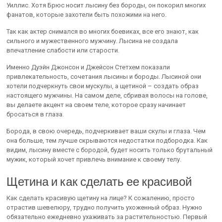
Уиллис. Хотя Брюс носит лысину без бороды, он покорил многих
фанатов, которые захотели быть похожими на него.
Так как актер снимался во многих боевиках, все его знают, как
сильного и мужественного мужчину. Лысина не создала
впечатление слабости или старости.
Именно Дуэйн Джонсон и Джейсон Стетхем показали
привлекательность, сочетания лысины и бороды. Лысиной они
хотели подчеркнуть свои мускулы, а щетиной – создать образ
настоящего мужчины. На самом деле, сбривая волосы на голове,
вы делаете акцент на своем теле, которое сразу начинает
бросаться в глаза.
Борода, в свою очередь, подчеркивает ваши скулы и глаза. Чем
она больше, тем лучше скрываются недостатки подбородка. Как
видим, лысину вместе с бородой, будет носить только брутальный
мужик, который хочет привлечь внимание к своему телу.
Щетина и как сделать ее красивой
Как сделать красивую щетину на лице? К сожалению, просто
отрастив шевелюру, трудно получить ухоженный образ. Нужно
обязательно ежедневно ухаживать за растительностью. Первый