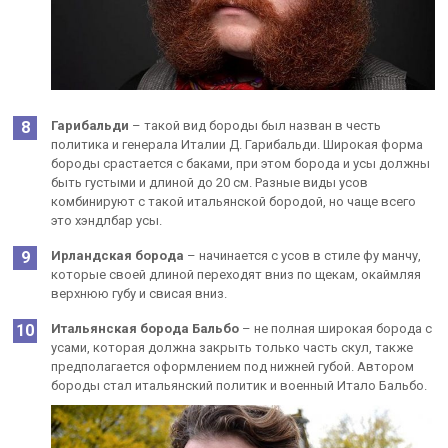
Гарибальди
– такой вид бороды был назван в честь
политика и генерала Италии Д. Гарибальди. Широкая форма
бороды срастается с баками, при этом борода и усы должны
быть густыми и длиной до 20 см. Разные виды усов
комбинируют с такой итальянской бородой, но чаще всего
это хэндлбар усы.
Ирландская борода
– начинается с усов в стиле фу манчу,
которые своей длиной переходят вниз по щекам, окаймляя
верхнюю губу и свисая вниз.
Итальянская борода Бальбо
– не полная широкая борода с
усами, которая должна закрыть только часть скул, также
предполагается оформлением под нижней губой. Автором
бороды стал итальянский политик и военный Итало Бальбо.