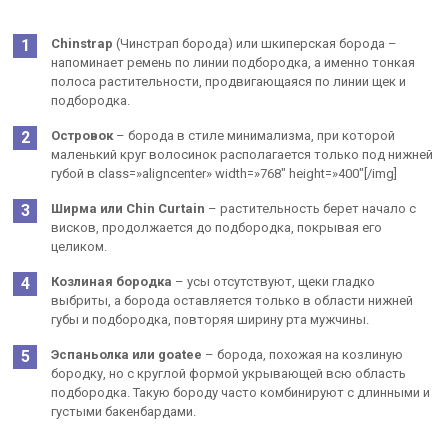
Chinstrap
(Чинстрап борода) или шкиперская борода –
напоминает ремень по линии подбородка, а именно тонкая
полоса растительности, продвигающаяся по линии щек и
подбородка.
Островок
– борода в стиле минимализма, при которой
маленький круг волосинок располагается только под нижней
губой в class=»aligncenter» width=»768″ height=»400″[/img]
Ширма или Chin Curtain
– растительность берет начало с
висков, продолжается до подбородка, покрывая его
целиком.
Козлиная бородка
– усы отсутствуют, щеки гладко
выбриты, а борода оставляется только в области нижней
губы и подбородка, повторяя ширину рта мужчины.
Эспаньолка или goatee
– борода, похожая на козлиную
бородку, но с круглой формой укрывающей всю область
подбородка. Такую бороду часто комбинируют с длинными и
густыми бакенбардами.