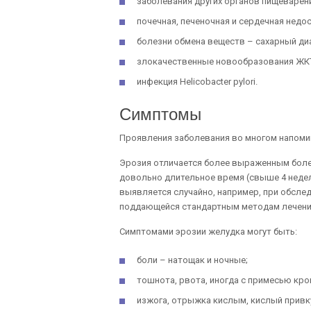
заболевания других органов пищеварения
почечная, печеночная и сердечная недо
болезни обмена веществ – сахарный диа
злокачественные новообразования ЖК
инфекция Helicobacter pylori.
Симптомы
Проявления заболевания во многом напоми
Эрозия отличается более выраженным боле
довольно длительное время (свыше 4 недель
выявляется случайно, например, при обсле
поддающейся стандартным методам лечени
Симптомами эрозии желудка могут быть:
боли – натощак и ночные;
тошнота, рвота, иногда с примесью кро
изжога, отрыжка кислым, кислый привку