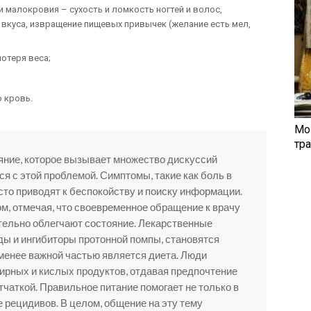
 малокровия – сухость и ломкость ногтей и волос,
 вкуса, извращение пищевых привычек (желание есть мел,
отеря веса;
 кровь.
Мо
тр
яние, которое вызывает множество дискуссий
я с этой проблемой. Симптомы, такие как боль в
асто приводят к беспокойству и поиску информации.
м, отмечая, что своевременное обращение к врачу
тельно облегчают состояние. Лекарственные
иды и ингибиторы протонной помпы, становятся
 менее важной частью является диета. Люди
жирных и кислых продуктов, отдавая предпочтение
чаткой. Правильное питание помогает не только в
е рецидивов. В целом, общение на эту тему