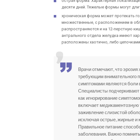
острая форма. Характерная локализация
десяти дней. Тяжелые формы могут длит
хроническая форма может протекать года
множественные, с расположением в обл
распространяются и на 12-перстную ки
антрального отдела желудка имеют хар
расположены хаотично, либо цепочками,
Врачи отмечают, что эрозия
требующим внимательного п
симптомами являются боли в 
Специалисты подчеркивают в
как игнорирование симптомо
включает медикаментозную 
заживление слизистой оболо
исключая острые, жирные и к
Правильное питание способ
заболевания. Важно помнить