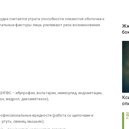
удке считается утрата способности слизистой оболочки к
стальные факторы лишь усиливают риск возникновения
Жж
бок
(НПВС – ибупрофен, вольтарен, нимесулид, индометацин,
Кси
он, медрол, дексаметазон);
оп
профессиональные вредности (работа со щелочами и
ртуть, свинец, мышьяк);