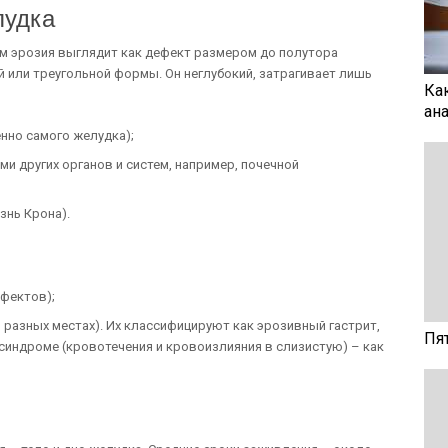
лудка
м эрозия выглядит как дефект размером до полутора
й или треугольной формы. Он неглубокий, затрагивает лишь
Ка
ан
нно самого желудка);
и других органов и систем, например, почечной
знь Крона).
ефектов);
 разных местах). Их классифицируют как эрозивный гастрит,
Пя
синдроме (кровотечения и кровоизлияния в слизистую) – как