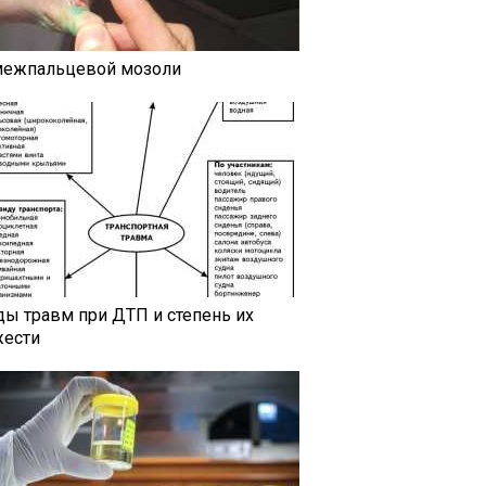
межпальцевой мозоли
ды травм при ДТП и степень их
жести