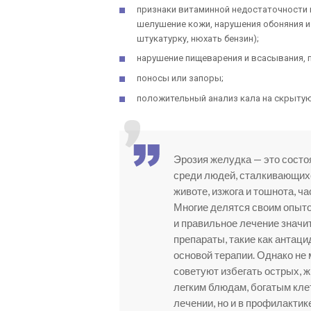
признаки витаминной недостаточности и
шелушение кожи, нарушения обоняния и
штукатурку, нюхать бензин);
нарушение пищеварения и всасывания, п
поносы или запоры;
положительный анализ кала на скрытую
Эрозия желудка — это состо
среди людей, сталкивающихс
животе, изжога и тошнота, ч
Многие делятся своим опыто
и правильное лечение значи
препараты, такие как антац
основой терапии. Однако не
советуют избегать острых, 
легким блюдам, богатым клет
лечении, но и в профилактик