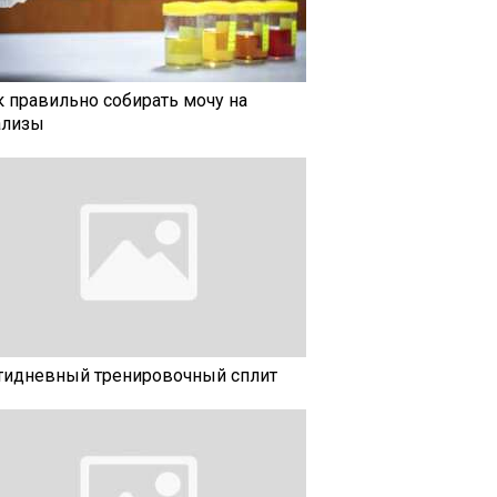
к правильно собирать мочу на
ализы
тидневный тренировочный сплит