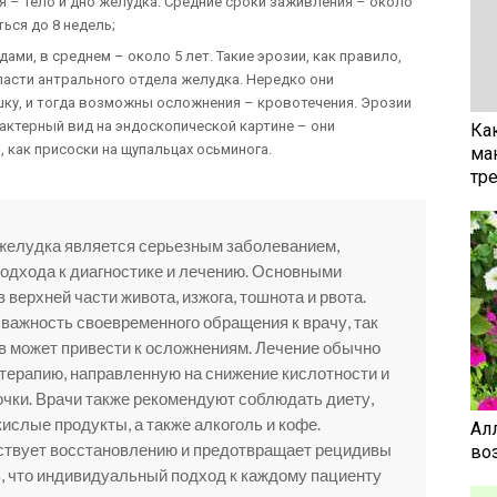
 – тело и дно желудка. Средние сроки заживления – около
ься до 8 недель;
ми, в среднем – около 5 лет. Такие эрозии, как правило,
асти антрального отдела желудка. Нередко они
шку, и тогда возможны осложнения – кровотечения. Эрозии
актерный вид на эндоскопической картине – они
Ка
 как присоски на щупальцах осьминога.
ма
тр
 желудка является серьезным заболеванием,
одхода к диагностике и лечению. Основными
верхней части живота, изжога, тошнота и рвота.
ажность своевременного обращения к врачу, так
в может привести к осложнениям. Лечение обычно
терапию, направленную на снижение кислотности и
чки. Врачи также рекомендуют соблюдать диету,
ислые продукты, а также алкоголь и кофе.
Ал
ствует восстановлению и предотвращает рецидивы
воз
, что индивидуальный подход к каждому пациенту