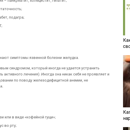
 – панкреатит, холецистит, гепатит;
статочность;
бет, подагра;
Т;
Ка
св
нают симптомы язвенной болезни желудка.
вым синдромом, который иногда не удается устранить
 активного лечения). Иногда она никак себя не проявляет и
довании по поводу железодефицитной анемии, не
я.
Ка
ви или в виде «кофейной гущи»;
на
с во рту;