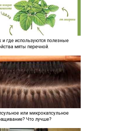
к и где используются полезные
ойства мяты перечной.
псульное или микрокапсульное
ращивание? Что лучше?