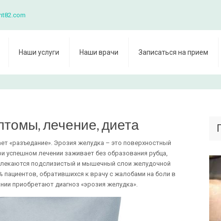
nt82.com
Наши услуги
Наши врачи
Записаться на прием
птомы, лечение, диета
ает «разъедание». Эрозия желудка – это поверхностный
ри успешном лечении заживает без образования рубца,
овлекаются подслизистый и мышечный слои желудочной
% пациентов, обратившихся к врачу с жалобами на боли в
нии приобретают диагноз «эрозия желудка».