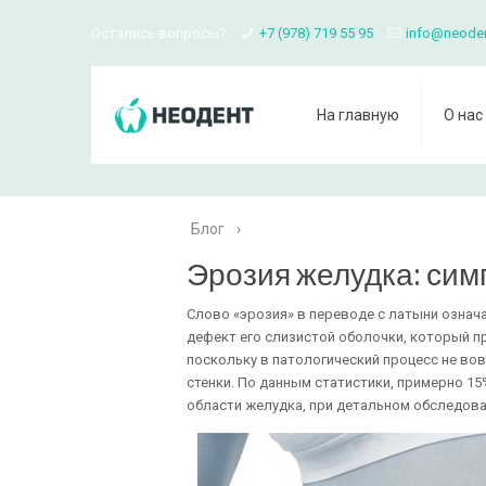
Остались вопросы?
+7 (978) 719 55 95
info@neode
На главную
О нас
Блог
›
Эрозия желудка: сим
Слово «эрозия» в переводе с латыни означ
дефект его слизистой оболочки, который п
поскольку в патологический процесс не в
стенки. По данным статистики, примерно 15
области желудка, при детальном обследова