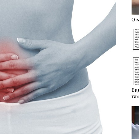
О 
Ви
тя