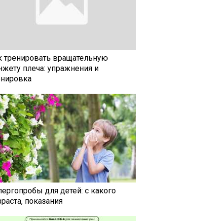
к тренировать вращательную
нжету плеча: упражнения и
енировка
лергопробы для детей: с какого
раста, показания