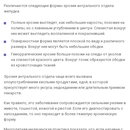
Различаются следующие формы эрозии антрального отдела
желудка:
Полные эрозии выглядят, как небольшие наросты, похожие на
полипы, но с язвенным углублением в центре. Слизистая вокруг
них может выглядеть воспаленной и покрасневшей.
Поверхностная форма является плоской по виду и различного
размера. Вокруг нее могут быть небольшие ободки.
Геморрагические эрозии больше похожи на следы от уколов
на слизистой красного цвета. Вокруг точек образуются ободки
из кровоточащих тканей.
Эрозия антрального отдела чаще всего вызвана
злоупотреблением кислыми продуктами, едой, в которой
присутствует много уксуса, недоеданием или длительным приемом
лекарств.
Как правило, это заболевание сопровождается сильными резями в
животе, тошнотой, изжогой и рвотой. Если его диагностировать с
запозданием, то оно переходит в более тяжелую хроническую
форму.
Многолетняя медицинская практика показала, что если наравне с