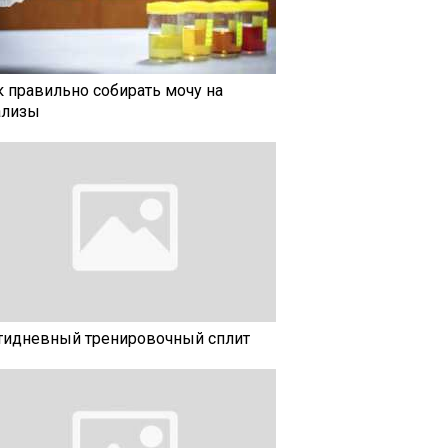
к правильно собирать мочу на
ализы
тидневный тренировочный сплит