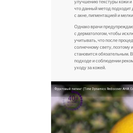
улучшению текстуры кожи и
что данный метод подходит 
с акне, пигментацией и мел
Однако врачи предупреждаю
с дерматологом, чтобы искл
учитывать, что после проце
солнечному свету, поэтому
становится обязательным. В
подходе и соблюдении реко
уходу за кожей.
Фруктовый пилинг (Time Dynamics Rediscover AHA C