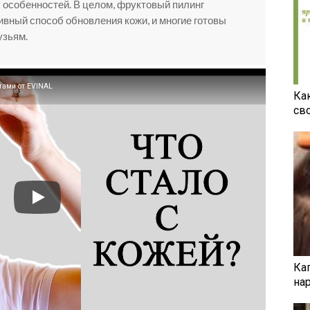
 особенностей. В целом, фруктовый пилинг
вный способ обновления кожи, и многие готовы
узьям.
ами от EVINAL
Ка
св
Ка
на