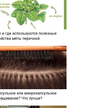
к и где используются полезные
ойства мяты перечной.
псульное или микрокапсульное
ращивание? Что лучше?