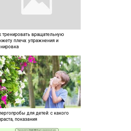
к тренировать вращательную
нжету плеча: упражнения и
енировка
лергопробы для детей: с какого
раста, показания