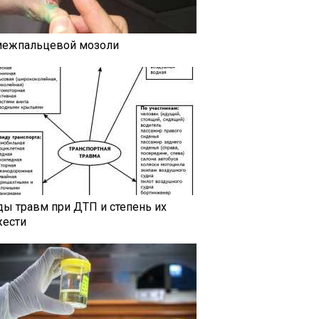
межпальцевой мозоли
ды травм при ДТП и степень их
жести