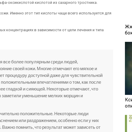
ьфа-оксикислотой кислотой из сахарного тростника.
кожи. Именно этот тип кислоты чаще всего используется для
Жж
ых концентрациях в зависимости от цели лечения и типа
бок
я все более популярным среди людей,
яние своей кожи. Многие отмечают его мягкое и
ет процедуру доступной даже для чувствительной
 положительными впечатлениями о том, как после
лее гладкой и сияющей. Некоторые отмечают, что
ы заметили уменьшение мелких морщин и
Кси
оп
ючительно положительные. Некоторые люди
аснением или раздражением, особенно если у них
. Важно помнить, что результат может зависеть от