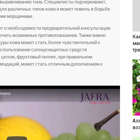
 выравниванию тона. Специалисты подчеркивают,
для различных типов кожи и может помочь в борьбе
кими морщинами.
т о необходимости предварительной консультации
ючить возможные противопоказания. Также важно
Ка
дуры кожа может стать более чувствительной к
ма
 использование солнцезащитных средств
тр
 целом, фруктовый пилинг, при правильном
мендаций, может стать отличным дополнением к
omplex)
Ал
воз