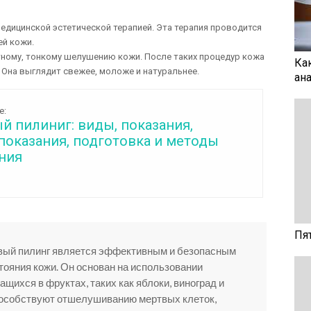
дицинской эстетической терапией. Эта терапия проводится
ей кожи.
ному, тонкому шелушению кожи. После таких процедур кожа
Ка
. Она выглядит свежее, моложе и натуральнее.
ан
е:
й пилиниг: виды, показания,
показания, подготовка и методы
ния
Пя
овый пилинг является эффективным и безопасным
ояния кожи. Он основан на использовании
щихся в фруктах, таких как яблоки, виноград и
пособствуют отшелушиванию мертвых клеток,