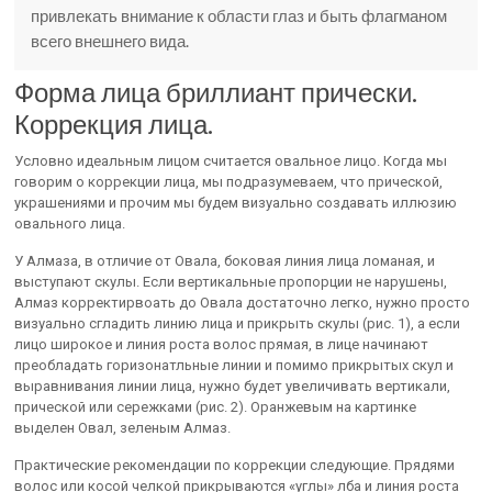
привлекать внимание к области глаз и быть флагманом
всего внешнего вида.
Форма лица бриллиант прически.
Коррекция лица.
Условно идеальным лицом считается овальное лицо. Когда мы
говорим о коррекции лица, мы подразумеваем, что прической,
украшениями и прочим мы будем визуально создавать иллюзию
овального лица.
У Алмаза, в отличие от Овала, боковая линия лица ломаная, и
выступают скулы. Если вертикальные пропорции не нарушены,
Алмаз корректирвоать до Овала достаточно легко, нужно просто
визуально сгладить линию лица и прикрыть скулы (рис. 1), а если
лицо широкое и линия роста волос прямая, в лице начинают
преобладать горизонатльные линии и помимо прикрытых скул и
выравнивания линии лица, нужно будет увеличивать вертикали,
прической или сережками (рис. 2). Оранжевым на картинке
выделен Овал, зеленым Алмаз.
Практические рекомендации по коррекции следующие. Прядями
волос или косой челкой прикрываются «углы» лба и линия роста