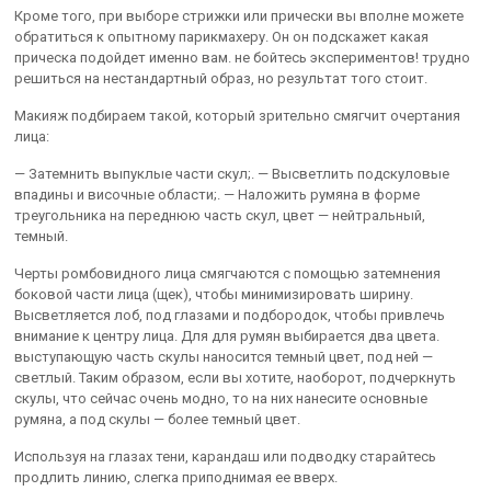
Кроме того, при выборе стрижки или прически вы вполне можете
обратиться к опытному парикмахеру. Он он подскажет какая
прическа подойдет именно вам. не бойтесь экспериментов! трудно
решиться на нестандартный образ, но результат того стоит.
Макияж подбираем такой, который зрительно смягчит очертания
лица:
— Затемнить выпуклые части скул;. — Высветлить подскуловые
впадины и височные области;. — Наложить румяна в форме
треугольника на переднюю часть скул, цвет — нейтральный,
темный.
Черты ромбовидного лица смягчаются с помощью затемнения
боковой части лица (щек), чтобы минимизировать ширину.
Высветляется лоб, под глазами и подбородок, чтобы привлечь
внимание к центру лица. Для для румян выбирается два цвета.
выступающую часть скулы наносится темный цвет, под ней —
светлый. Таким образом, если вы хотите, наоборот, подчеркнуть
скулы, что сейчас очень модно, то на них нанесите основные
румяна, а под скулы — более темный цвет.
Используя на глазах тени, карандаш или подводку старайтесь
продлить линию, слегка приподнимая ее вверх.