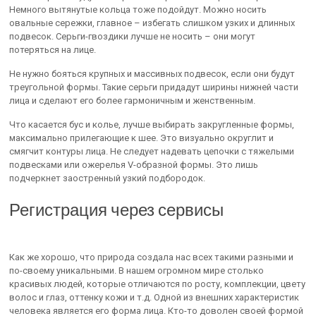
Немного вытянутые кольца тоже подойдут. Можно носить
овальные сережки, главное – избегать слишком узких и длинных
подвесок. Серьги-гвоздики лучше не носить – они могут
потеряться на лице.
Не нужно бояться крупных и массивных подвесок, если они будут
треугольной формы. Такие серьги придадут ширины нижней части
лица и сделают его более гармоничным и женственным.
Что касается бус и колье, лучше выбирать закругленные формы,
максимально прилегающие к шее. Это визуально округлит и
смягчит контуры лица. Не следует надевать цепочки с тяжелыми
подвесками или ожерелья V-образной формы. Это лишь
подчеркнет заостренный узкий подбородок.
Регистрация через сервисы
Как же хорошо, что природа создала нас всех такими разными и
по-своему уникальными. В нашем огромном мире столько
красивых людей, которые отличаются по росту, комплекции, цвету
волос и глаз, оттенку кожи и т.д. Одной из внешних характеристик
человека является его форма лица. Кто-то доволен своей формой