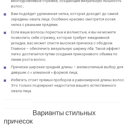
многоуровневые стрижки, создающие визуальную пышность
волос ;
Вам подойдет удлиненная челка, которая доходит до самой
середины овала лица. Особенно красиво смотрится косая
челка с рваными прядями;
Если ваши волосы пористые и волнистые, и вы не можете
позволить себе стрижку, которая требует ежедневной
укладки, вас может спасти высокая прическа с ободком.
Главное – обеспечить визуальную ширину лба. Такой эффект
легко достигается путем создания прикорневого объема по
линии роста волос;
Прически широкие средней длины – великолепный выбор для
девушек с « алмазной » формой лица;
Избегать стоит прямых проборов и равномерной длины волос.
Это только подчеркнет недостатки вашего естественного
овала лица.
Варианты стильных
причесок