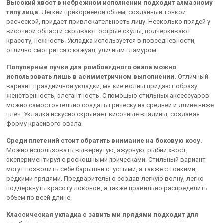
Высокий хвост в небрежном исполнении подходит алмазному
типу лица.
Легкий прикорневой объем, созданный тонкой
расческой, придает привлекательность лицу. Несколько прядей у
височной области скрывают острые скулы, подчеркивают
красоту, нежность. Укладка используется в повседневности,
отлично смотрится с кэжуал, уличным гламуром.
Популярные пучки для ромбовидного овала можно
использовать лишь в асимметричном выполнении.
Отличный
вариант праздничной укладки, мягкие волны придают образу
женственность, элегантность. С помощью стильных аксессуаров
можно самостоятельно создать прическу на средней и длине ниже
плеч. Укладка искусно скрывает височные впадины, создавая
форму красивого овала.
Среди плетений стоит обратить внимание на боковую косу.
Можно использовать вывернутую, ажурную, рыбий хвост,
экспериментируя с роскошными прическами. Стильный вариант
могут позволить себе барышни с густыми, а также с тонкими,
редкими прядями. Предварительно создав легкую волну, легко
подчеркнуть красоту локонов, а также правильно распределить
объем по всей длине.
Классическая укладка с завитыми прядями подходит для