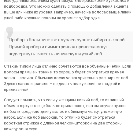
Еще удачным решением будет визуальное расширение узких лба и
подбородка. Это можно сделать с помощью добавления акцента
выше или ниже их уровня. Например, начес на волосах выше линии
ушей либо крупные локоны на уровне подбородка.
Пробор в большинстве случаев лучше выбирать косой.
Прямой пробор и симметричная прическа могут
подчеркнуть тяжесть линии скул и узкий лоб.
С таким типом лица отлично сочетаются все объемные челки. Если
волосы прямые и тонкие, то хорошо будет смотреться прямая
челка – арочка. Объемная косая челка зрительно расширяет лоб.
Здесь главное правило – не делать челку излишне гладкой и
прилизанной.
Следует помнить, что если у женщины низкий лоб, то излишний
объем сверху его еще больше приплюснет, в этом случае лучше
выбрать среднюю длину волос и объемную челку, уложенную
набок. Если же лоб высокий, то отлично будет смотреться
короткая стрижка с длинной челкой-шторкой на две стороны
ниже уровня скул.