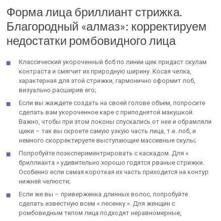
Форма лица бриллиант стрижка.
Благородный «алмаз»: корректируем
недостатки ромбовидного лица
Классический укороченный боб по линии щек придаст скулам
контраста и смягчит их природную ширину. Косая челка,
характерная для этой стрижки, гармонично оформит лоб,
визуально расширив его;
Если вы жаждете создать на своей голове объем, попросите
сделать вам укороченное каре с приподнятой макушкой.
Важно, чтобы при этом локоны спускались от нее и обрамляли
щеки – так вы скроете самую узкую часть лица, т.е. лоб, и
немного скорректируете выступающие массивные скулы;
Попробуйте поэкспериментрировать с каскадом. Для «
бриллианта » удивительно хорошо годятся рваные стрижки.
Особенно если самая короткая их часть приходится на контур
нижней челюсти;
Если же вы – приверженка длинных волос, попробуйте
сделать известную всем « лесенку ». Для женщин с
ромбовидным типом лица подходят неравномерные,