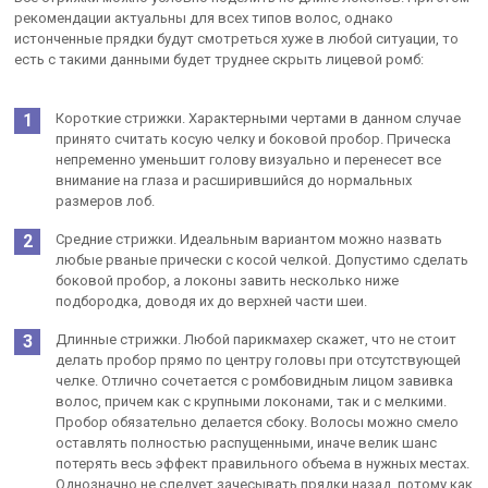
рекомендации актуальны для всех типов волос, однако
истонченные прядки будут смотреться хуже в любой ситуации, то
есть с такими данными будет труднее скрыть лицевой ромб:
Короткие стрижки. Характерными чертами в данном случае
принято считать косую челку и боковой пробор. Прическа
непременно уменьшит голову визуально и перенесет все
внимание на глаза и расширившийся до нормальных
размеров лоб.
Средние стрижки. Идеальным вариантом можно назвать
любые рваные прически с косой челкой. Допустимо сделать
боковой пробор, а локоны завить несколько ниже
подбородка, доводя их до верхней части шеи.
Длинные стрижки. Любой парикмахер скажет, что не стоит
делать пробор прямо по центру головы при отсутствующей
челке. Отлично сочетается с ромбовидным лицом завивка
волос, причем как с крупными локонами, так и с мелкими.
Пробор обязательно делается сбоку. Волосы можно смело
оставлять полностью распущенными, иначе велик шанс
потерять весь эффект правильного объема в нужных местах.
Однозначно не следует зачесывать прядки назад, потому как