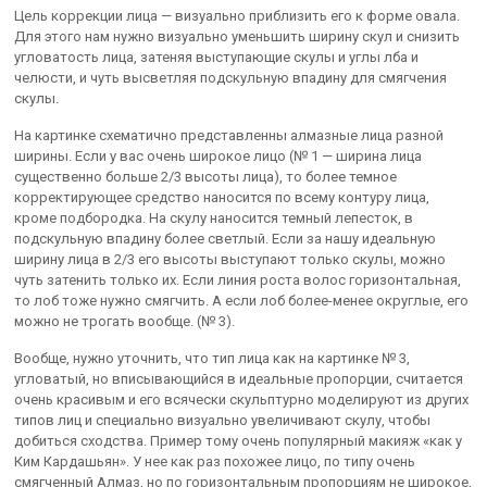
Цель коррекции лица — визуально приблизить его к форме овала.
Для этого нам нужно визуально уменьшить ширину скул и снизить
угловатость лица, затеняя выступающие скулы и углы лба и
челюсти, и чуть высветляя подскульную впадину для смягчения
скулы.
На картинке схематично представленны алмазные лица разной
ширины. Если у вас очень широкое лицо (№ 1 — ширина лица
существенно больше 2/3 высоты лица), то более темное
корректирующее средство наносится по всему контуру лица,
кроме подбородка. На скулу наносится темный лепесток, в
подскульную впадину более светлый. Если за нашу идеальную
ширину лица в 2/3 его высоты выступают только скулы, можно
чуть затенить только их. Если линия роста волос горизонтальная,
то лоб тоже нужно смягчить. А если лоб более-менее округлые, его
можно не трогать вообще. (№ 3).
Вообще, нужно уточнить, что тип лица как на картинке № 3,
угловатый, но вписывающийся в идеальные пропорции, считается
очень красивым и его всячески скульптурно моделируют из других
типов лиц и специально визуально увеличивают скулу, чтобы
добиться сходства. Пример тому очень популярный макияж «как у
Ким Кардашьян». У нее как раз похожее лицо, по типу очень
смягченный Алмаз, но по горизонтальным пропорциям не широкое,