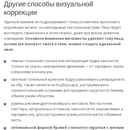
Другие способы визуальной
коррекции
Удачный макияж не подразумевает тонну косметики, выполнить
коррекцию можно, не накладывая театральный грим. Лицо будет
выглядеть гармонично и естественно, даже при ярком дневном
освещении.
Основное внимание визажисты уделяют тону лица,
используя контраст света и тени, можно создать идеальный
овал:
темная тональная основа или матирующая пудра наносится
только на скулы, направление движений — от середины скулы
к верхнему кончику уха;
светлый тональный крем или пудру равномерно распределить
на лбу, также нанести на подбородок, растушевывать
горизонтальными штрихами для придания округлости линиям,
объема узким областям;
румяна рекомендуется выбирать матовые, без частичек
глиттера, натуральных оттенков, наносятся по направлению к
середине уха, для растушевки границ используется объемная
кисть;
оптимальной формой бровей считается округлая с мягким