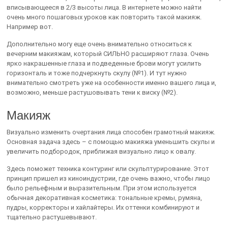
вписывающееся в 2/3 высоты лица. В интернете можно найти
очень много пошаговых уроков как повторить такой макияж.
Например вот.
Дополнительно могу еще очень внимательно относиться к
вечерним макияжам, который СИЛЬНО расширяют глаза. Очень
ярко накрашенные глаза и подведенные брови могут усилить
горизонталь и тоже подчеркнуть скулу (№1). И тут нужно
внимательно смотреть уже на особенности именно вашего лица и,
возможно, меньше растушовывать тени к виску (№2).
Макияж
Визуально изменить очертания лица способен грамотный макияж.
Основная задача здесь – с помощью макияжа уменьшить скулы и
увеличить подбородок, приближая визуально лицо к овалу.
Здесь поможет техника контуринг или скульптурирование. Этот
принцип пришел из киноиндустрии, где очень важно, чтобы лицо
было рельефным и выразительным. При этом используется
обычная декоративная косметика: тональные кремы, румяна,
пудры, корректоры и хайлайтеры. Их оттенки комбинируют и
тщательно растушевывают.