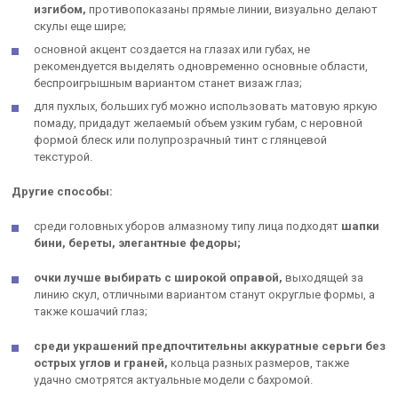
изгибом,
противопоказаны прямые линии, визуально делают
скулы еще шире;
основной акцент создается на глазах или губах, не
рекомендуется выделять одновременно основные области,
беспроигрышным вариантом станет визаж глаз;
для пухлых, больших губ можно использовать матовую яркую
помаду, придадут желаемый объем узким губам, с неровной
формой блеск или полупрозрачный тинт с глянцевой
текстурой.
Другие способы:
среди головных уборов алмазному типу лица подходят
шапки
бини, береты, элегантные федоры;
очки лучше выбирать с широкой оправой,
выходящей за
линию скул, отличными вариантом станут округлые формы, а
также кошачий глаз;
среди украшений предпочтительны аккуратные серьги без
острых углов и граней,
кольца разных размеров, также
удачно смотрятся актуальные модели с бахромой.