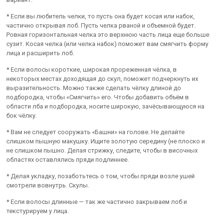
* Если вы любитель челки, то пусть она будет косая или набок,
частично открывая лоб. Пусть челка рваной и объемной будет.
Ровная горизонтальная челка это верхнюю часть лица еще больше
сузит. Косая челка (или челка набок) поможет вам смягчить форму
лица и расширить лоб.
* Если волосы короткие, широкая прореженная чёлка, в
некоторых местах доходящая до скул, поможет подчеркнуть их
выразительность. Можно также сделать чёлку длиной до
подбородка, чтобы «Смягчить» его. Чтобы добавить объём в
области лба и подбородка, носите широкую, зачёсывающуюся на
бок чёлку.
* Вам не следует сооружать «Башни» на голове. Не делайте
слишком пышную макушку. Ищите золотую середину (не плоско и
не слишком пышно. Делая стрижку, следите, чтобы в височных
областях оставлялись пряди подлиннее.
* Делая укладку, позаботьтесь о том, чтобы пряди возле ушей
смотрели вовнутрь. Скулы.
* Если волосы длинные — так же частично закрываем лоб и
текстурируем у лица.