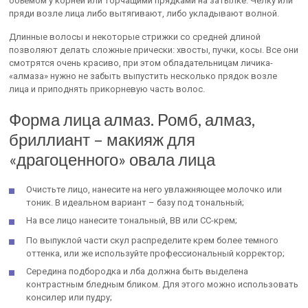
объемом у корней или торчащими прядками на затылке. Челку или
пряди возле лица либо вытягивают, либо укладывают волной.
Длинные волосы и некоторые стрижки со средней длиной
позволяют делать сложные прически: хвосты, пучки, косы. Все они
смотрятся очень красиво, при этом обладательницам личика-
«алмаза» нужно не забыть выпустить несколько прядок возле
лица и приподнять прикорневую часть волос.
Форма лица алмаз. Ромб, алмаз,
бриллиант – макияж для
«драгоценного» овала лица
Очистьте лицо, нанесите на него увлажняющее молочко или
тоник. В идеальном вариант – базу под тональный;
На все лицо нанесите тональный, ВВ или СС-крем;
По выпуклой части скул распределите крем более темного
оттенка, или же используйте профессиональный корректор;
Середина подбородка и лба должна быть выделена
контрастным бледным бликом. Для этого можно использовать
консилер или пудру;