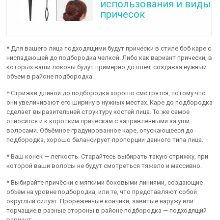
использования и виды
причесок
* Для вашего лица подходящими будут прически в стиле боб каре с
ниспадающей до подбородка челкой. Либо как вариант прически, в
которых ваши локоны будут примерно до плеч, создавая нужный
объем в районе подбородка.
* Стрижки длиной до подбородка хорошо смотрятся, потому что
они увеличивают его ширину в нужных местах. Каре до подбородка
сделает выразительней структуру костей лица. То же самое
относится и к коротким причёскам с заправленными за уши
волосами. Объёмное градуированное каре, опускающееся до
подбородка, хорошо балансирует пропорции данного типа лица.
* Ваш конек — легкость. Старайтесь выбирать такую стрижку, при
которой ваши волосы не будут смотреться тяжело и массивно.
* Выбирайте причёски с мягкими боковыми линиями, создающие
объём на уровне подбородка, или те, что представляют собой
округлый силуэт. Прореженные кончики, завитые наружу или
торчащие в разные стороны в районе подбородка — подходящий
вариант.