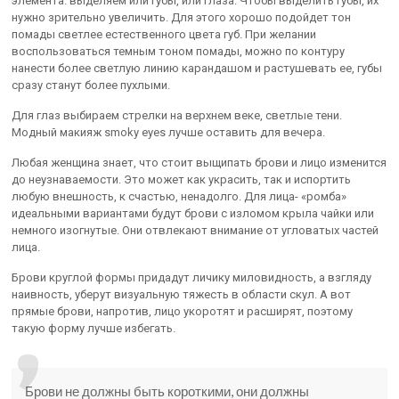
элемента: выделяем или губы, или глаза. Чтобы выделить губы, их
нужно зрительно увеличить. Для этого хорошо подойдет тон
помады светлее естественного цвета губ. При желании
воспользоваться темным тоном помады, можно по контуру
нанести более светлую линию карандашом и растушевать ее, губы
сразу станут более пухлыми.
Для глаз выбираем стрелки на верхнем веке, светлые тени.
Модный макияж smoky eyes лучше оставить для вечера.
Любая женщина знает, что стоит выщипать брови и лицо изменится
до неузнаваемости. Это может как украсить, так и испортить
любую внешность, к счастью, ненадолго. Для лица- «ромба»
идеальными вариантами будут брови с изломом крыла чайки или
немного изогнутые. Они отвлекают внимание от угловатых частей
лица.
Брови круглой формы придадут личику миловидность, а взгляду
наивность, уберут визуальную тяжесть в области скул. А вот
прямые брови, напротив, лицо укоротят и расширят, поэтому
такую форму лучше избегать.
Брови не должны быть короткими, они должны