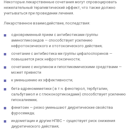
Некоторые лекарственные сочетания могут спровоцировать
нежелательный терапевтический эффект, что также должно
учитываться при проведении лечения.
Лекарственное взаимодействие, последствия:
одновременный прием с антибиотиками группы
аминогликозидов — способствует усилению
нефротоксического и ототоксического действия;
сочетание с антибиотика ми группы цефалоспоринов —
повышается риск нефротоксичности;
сочетание с инсулином и гипогликемическими средствами —
может привести
к уменьшению их эффективности;
бета-адреномиметики ( в т.ч. фенотерол, тербуталин,
сальбутамол и с глюкокортикоидами) способствует усилению
гипокалиемии;
фенитоин — резко уменьшают диуретические свойства
фуросемида;
индометацин и другие НПВС – существует риск снижения
диуретического действия;