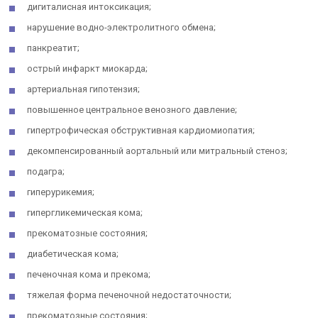
дигиталисная интоксикация;
нарушение водно-электролитного обмена;
панкреатит;
острый инфаркт миокарда;
артериальная гипотензия;
повышенное центральное венозного давление;
гипертрофическая обструктивная кардиомиопатия;
декомпенсированный аортальный или митральный стеноз;
подагра;
гиперурикемия;
гипергликемическая кома;
прекоматозные состояния;
диабетическая кома;
печеночная кома и прекома;
тяжелая форма печеночной недостаточности;
прекоматозные состояния;