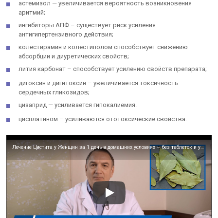
астемизол — увеличивается вероятность возникновения
аритмий;
ингибиторы АПФ – существует риск усиления
антигипертензивного действия;
колестирамин и колестиполом способствует снижению
абсорбции и диуретических свойств;
лития карбонат – способствует усилению свойств препарата;
дигоксин и дигитоксин – увеличивается токсичность
сердечных гликозидов;
цизаприд — усиливается гипокалиемия.
цисплатином – усиливаются ототоксические свойства.
Лечение Цистита у Женщин за 1 день в домашних условиях — без таблеток и уколов.