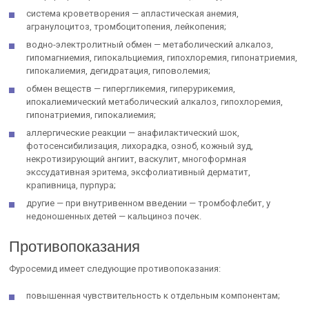
система кроветворения — апластическая анемия,
агранулоцитоз, тромбоцитопения, лейкопения;
водно-электролитный обмен — метаболический алкалоз,
гипомагниемия, гипокальциемия, гипохлоремия, гипонатриемия,
гипокалиемия, дегидратация, гиповолемия;
обмен веществ — гипергликемия, гиперурикемия,
ипокалиемический метаболический алкалоз, гипохлоремия,
гипонатриемия, гипокалиемия;
аллергические реакции — анафилактический шок,
фотосенсибилизация, лихорадка, озноб, кожный зуд,
некротизирующий ангиит, васкулит, многоформная
экссудативная эритема, эксфолиативный дерматит,
крапивница, пурпура;
другие — при внутривенном введении — тромбофлебит, у
недоношенных детей — кальциноз почек.
Противопоказания
Фуросемид имеет следующие противопоказания:
повышенная чувствительность к отдельным компонентам;