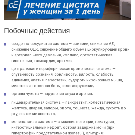
Побочные действия
сердечно-сосудистая система — аритмии, снижение АД,
снижение ОЦК, снижение общего объема циркулирующей крови
и артериального давления, коллапс, ортостатическая
гипотензия, тахикардия, аритмии;
центральная и периферическая кровеносная система —
спутанность сознания, сонливость, вялость, слабость,
адинамия, апатия, парестезии, судороги икроножных мышц,
миастения, головная боль, головокружение;
органы чувств — нарушения слуха и зрения;
пищеварительная система — панкреатит, холестатическая
желтуха, диарея, запоры, рвота, тошнота, жажда, сухость во
рту, снижение аппетита;
мочеполовая система — снижение потенции, гематурия,
интерстициальный нефрит, острая задержка мочи (при
гипертрофии предстательной железы), олигурия;