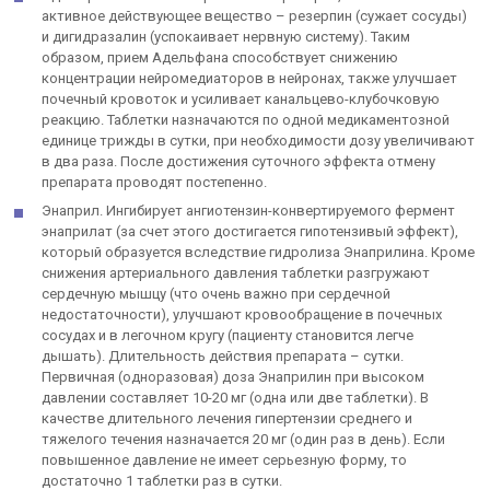
активное действующее вещество – резерпин (сужает сосуды)
и дигидразалин (успокаивает нервную систему). Таким
образом, прием Адельфана способствует снижению
концентрации нейромедиаторов в нейронах, также улучшает
почечный кровоток и усиливает канальцево-клубочковую
реакцию. Таблетки назначаются по одной медикаментозной
единице трижды в сутки, при необходимости дозу увеличивают
в два раза. После достижения суточного эффекта отмену
препарата проводят постепенно.
Энаприл. Ингибирует ангиотензин-конвертируемого фермент
энаприлат (за счет этого достигается гипотензивый эффект),
который образуется вследствие гидролиза Энаприлина. Кроме
снижения артериального давления таблетки разгружают
сердечную мышцу (что очень важно при сердечной
недостаточности), улучшают кровообращение в почечных
сосудах и в легочном кругу (пациенту становится легче
дышать). Длительность действия препарата – сутки.
Первичная (одноразовая) доза Энаприлин при высоком
давлении составляет 10-20 мг (одна или две таблетки). В
качестве длительного лечения гипертензии среднего и
тяжелого течения назначается 20 мг (один раз в день). Если
повышенное давление не имеет серьезную форму, то
достаточно 1 таблетки раз в сутки.