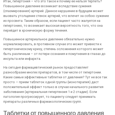
Итак, гипертония – что это такое и почему ее нельзя терпеть?
Повышенное давление возникает вследствие сужения
(спазмирования) артерий. Данное нарушение в будущем может
вызвать утолщение стенок артерий, что влечет за собою сужение
их просвета. Таким образом, если пациент часто жалуется на
гипертонию, то возникает высокая вероятность того, что она
перейдет в хроническую форму течения.
Повышенное артериальное давление обязательно нужно
нормализировать, в противном случае это может привести к
гипертоническому кризу, степень осложнения которого может
быть различным – от потери сознания и помутнения в глазах до
инсульта или инфаркта.
На сегодня фармацевтический рынок предоставляет
разнообразие многих препаратов, в том числе от гипертонии.
Какие самые эффективные таблетки от давления? Тут не все так
просто — прием таблеток одной группы (монотерапия) даст
положительный эффект только в случае начального развития
заболевания (артериальная гипертензия 1 и 2 стадии). Если
патология прогрессирует, то пациенту следует принимать
препараты различных фармакологических групп.
Таблетки от повышенного давления