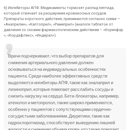
6) Ингибиторы АПФ. Медикаменты тормозят распад пептида,
который отвечает за расширение кровеносных сосудов.
Препараты короткого действия, принимаются согласно схеме —
«Анаприлин», «Каптоприл», «Рамиприл» (аналоги таблеток от
давления со схожим фармакологическим действием – «Коринфар
», «Кордафлекс», «Индерал»).
Врачи подчеркивают, что выбор препаратов для
снижения артериального давления должен
основываться на индивидуальных особенностях
пациента. Среди наиболее эффективных средств
выделяются ингибиторы АПФ, такие как эналаприл и
лизиноприл, которые помогают расслабить сосуды и
снизить нагрузку на сердце. Бета-блокаторы, например,
атенолол и метопролол, также широко применяются,
особенно у пациентов с сопутствующими сердечно-
сосудистыми заболеваниями. Диуретики, такие как
гидрохлоротиазид, способствуют выведению лишней
жидкости и снижению объема крови, что также помогает