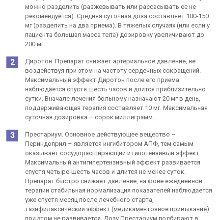
можно разделить (разжевывать или рассасывать ее не
рекомендуется). Средняя суточная доза составляет 100-150
мг (разделить на два приема). В тяжелых случаях (или если у
пациента большая масса тела) дозировку увеличивают до
200 мг.
Диротон. Препарат снижает артериальное давление, не
воздействуя при этом на частоту сердечных сокращений.
Максимальный эффект Диротон после его приема
наблюдается спустя шесть часов и длится приблизительно
сутки. Вначале лечения больному назначают 20 мг в день,
поддерживающая терапия составляет 10 мг. Максимальная
суточная дозировка – сорок миллиграмм.
Престариум. Основное действующее вещество –
Периндоприл – является ингибитором АПФ, тем самым
оказывает сосудорасширяющий и гипотензивый эффект.
Максимальный антигипертензивный эффект развивается
спустя четыре-шесть часов и длится не менее суток.
Препарат быстро снижает давление, на фоне ежедневной
терапии стабильная нормализация показателей наблюдается
уже спустя месяц после лечебного старта,
тахифилаксический эффект (медикаментозное привыкание)
при этом не развивается. Дозу Престариум подбирают в