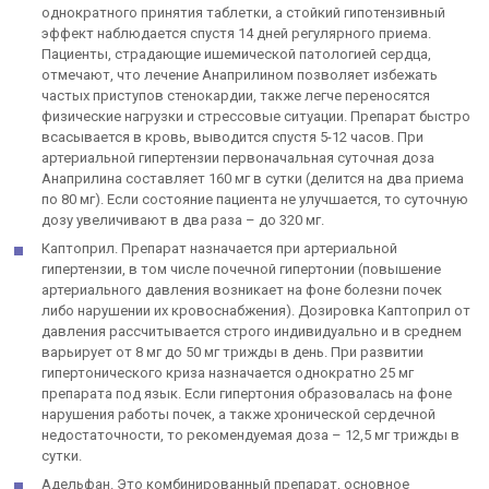
однократного принятия таблетки, а стойкий гипотензивный
эффект наблюдается спустя 14 дней регулярного приема.
Пациенты, страдающие ишемической патологией сердца,
отмечают, что лечение Анаприлином позволяет избежать
частых приступов стенокардии, также легче переносятся
физические нагрузки и стрессовые ситуации. Препарат быстро
всасывается в кровь, выводится спустя 5-12 часов. При
артериальной гипертензии первоначальная суточная доза
Анаприлина составляет 160 мг в сутки (делится на два приема
по 80 мг). Если состояние пациента не улучшается, то суточную
дозу увеличивают в два раза – до 320 мг.
Каптоприл. Препарат назначается при артериальной
гипертензии, в том числе почечной гипертонии (повышение
артериального давления возникает на фоне болезни почек
либо нарушении их кровоснабжения). Дозировка Каптоприл от
давления рассчитывается строго индивидуально и в среднем
варьирует от 8 мг до 50 мг трижды в день. При развитии
гипертонического криза назначается однократно 25 мг
препарата под язык. Если гипертония образовалась на фоне
нарушения работы почек, а также хронической сердечной
недостаточности, то рекомендуемая доза – 12,5 мг трижды в
сутки.
Адельфан. Это комбинированный препарат, основное