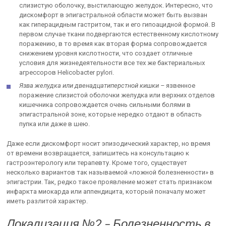
слизистую оболочку, выстилающую желудок. Интересно, что
дискомфорт в эпигастральной области может быть вызван
как гиперацидным гастритом, так и его гипоацидной формой. В
первом случае ткани подвергаются естественному кислотному
поражению, в то время как вторая форма сопровождается
снижением уровня кислотности, что создает отличные
условия для жизнедеятельности все тех же бактериальных
агрессоров Helicobacter pylori.
Язва желудка или двенадцатиперстной кишки –
язвенное
поражение слизистой оболочки желудка или верхних отделов
кишечника сопровождается очень сильными болями в
эпигастральной зоне, которые нередко отдают в область
пупка или даже в шею.
Даже если дискомфорт носит эпизодический характер, но время
от времени возвращается, запишитесь на консультацию к
гастроэнтерологу или терапевту. Кроме того, существует
несколько вариантов так называемой «ложной болезненности» в
эпигастрии. Так, редко такое проявление может стать признаком
инфаркта миокарда или аппендицита, который поначалу может
иметь разлитой характер.
Локализация №2 – Болезненность в