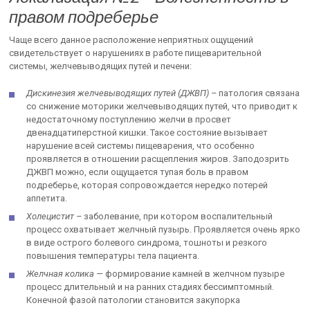
правом подреберье
Чаще всего данное расположение неприятных ощущений
свидетельствует о нарушениях в работе пищеварительной
системы, желчевыводящих путей и печени:
Дискинезия желчевыводящих путей (ДЖВП) –
патология связана
со снижение моторики желчевыводящих путей, что приводит к
недостаточному поступлению желчи в просвет
двенадцатиперстной кишки. Такое состояние вызывает
нарушение всей системы пищеварения, что особенно
проявляется в отношении расщепления жиров. Заподозрить
ДЖВП можно, если ощущается тупая боль в правом
подреберье, которая сопровождается нередко потерей
аппетита.
Холецистит –
заболевание, при котором воспалительный
процесс охватывает желчный пузырь. Проявляется очень ярко
в виде острого болевого синдрома, тошноты и резкого
повышения температуры тела пациента.
Желчная колика —
формирование камней в желчном пузыре
процесс длительный и на ранних стадиях бессимптомный.
Конечной фазой патологии становится закупорка