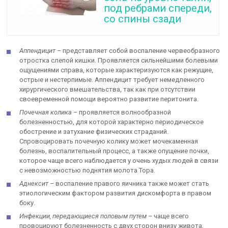
под ребрами спереди,
со спины сзади
Аппендицит –
представляет собой воспаление червеобразного
отростка слепой кишки. Проявляется сильнейшими болевыми
ощущениями справа, которые характеризуются как режущие,
острые и нестерпимые. Аппендицит требует немедленного
хирургического вмешательства, так как при отсутствии
своевременной помощи вероятно развитие перитонита.
Почечная колика –
проявляется волнообразной
болезненностью, для которой характерно периодическое
обострение и затухание физических страданий.
Спровоцировать почечную колику может мочекаменная
болезнь, воспалительный процесс, а также опущение почки,
которое чаще всего наблюдается у очень худых людей в связи
с невозможностью поднятия молота Тора.
Аднексит –
воспаление правого яичника также может стать
этиологическим фактором развития дискомфорта в правом
боку.
Инфекции, передающиеся половым путем –
чаще всего
провоцируют болезненность с двух сторон внизу живота,