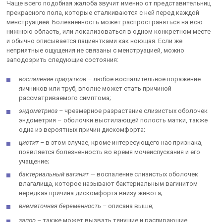
Чаще всего подобная жалоба звучит именно от представительниц
прекрасного пола, которые сталкиваются с ней перед каждой
менструацией. Болезненность может распространяться на всю
нижнюю область, или локализоваться в одном конкретном месте
и обычно описывается пациентками как ноющая. Если же
неприятные ощущения не связаны с менструацией, можно
заподозрить следующие состояния:
воспаление придатков –
любое воспалительное поражение
яичников или труб, вполне может стать причиной
рассматриваемого симптома;
эндометриоз –
чрезмерное разрастание слизистых оболочек
эндометрия – оболочки выстилающей полость матки, также
одна из вероятных причин дискомфорта;
цистит –
в этом случае, кроме интересующего нас признака,
появляется болезненность во время мочеиспускания и его
учащение;
бактериальный вагинит —
воспаление слизистых оболочек
влагалища, которое называют бактериальным вагинитом
нередкая причина дискомфорта внизу живота;
внематочная беременность –
описана выше;
запор –
также может вызвать тянущие и распирающие