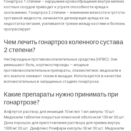
Гонартроз 1 степени – нарушение кровообращения внутри мелких
костных сосудов приводит к утрате способности хряща к
скольжению. Гонартроз 2 степени – изменение вязкости и густоты
суставной жидкости, начинается дегенерация хряща из-за
недостатка питания, усиливается трение между костями и болезнь
прогрессирует.
Чем лечить гонартроз коленного сустава
2 степени?
Нестероидные противовоспалительные средства (НПВС). Они
уменьшают боль, кортикостероиды — мощные
противовоспалительные препараты, спазмолитики: мидокалм и
его аналоги снижают спазм в мыщцах. Используются в качестве
вспомогательных в запущенных стадиях гонартроза.
Какие препараты нужно принимать при
гонартрозе?
Алфлутоп раствор для инъекций 10 мг/мл 1 мл ампулы 10 шт.
Мидокалм таблетки покрытые пленочной оболочкой 150 мг 30 шт.
Дона порошок для приготовления раствора для приема внутрь
1500 мг 20 шт. Диафлекс Ромфарм капсулы 50 мг 30 шт. Мидокалм