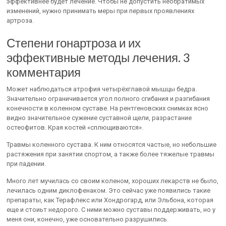
эффективнее будет лечение. Чтобы не допустить необратимых
изменений, нужно принимать меры при первых проявлениях
артроза.
Степени гонартроза и их
эффективные методы лечения. 3
комментария
Может наблюдаться атрофия четырёхглавой мышцы бедра.
Значительно ограничивается угол полного сгибания и разгибания
конечности в коленном суставе. На рентгеновских снимках ясно
видно значительное сужение суставной щели, разрастание
остеофитов. Края костей «сплющиваются».
Травмы коленного сустава. К ним относятся частые, но небольшие
растяжения при занятии спортом, а также более тяжелые травмы
при падении.
Много лет мучилась со своим коленом, хороших лекарств не было,
лечилась одним диклофенаком. Это сейчас уже появились такие
препараты, как Терафлекс или Хондрогард, или Эльбона, которая
еще и стоиьт недорого. С ними можно суставы поддерживать, но у
меня они, конечно, уже основательно разрушились.