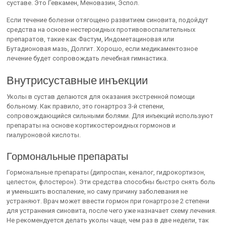
суставе. Это Гевкамен, Меновазин, Эспол.
Если течение болезни отягощено развитием синовита, подойдут
средства на основе нестероидных противовоспалительных
препаратов, такие как Фастум, Индометациновая или
Бутадионовая мазь, Долгит. Хорошо, если медикаментозное
лечение будет сопровождать лечебная гимнастика.
Внутрисуставные инъекции
Уколы в сустав делаются для оказания экстренной помощи
больному. Как правило, это гонартроз 3-й степени,
сопровождающийся сильными болями. Для инъекций используют
препараты на основе кортикостероидных гормонов и
гиалуроновой кислоты.
Гормональные препараты
Гормональные препараты (дипроспан, кеналог, гидрокортизон,
целестон, флостерон). Эти средства способны быстро снять боль
и уменьшить воспаление, но саму причину заболевания не
устраняют. Врач может ввести гормон при гонартрозе 2 степени
для устранения синовита, после чего уже назначает схему лечения.
Не рекомендуется делать уколы чаще, чем раз в две недели, так