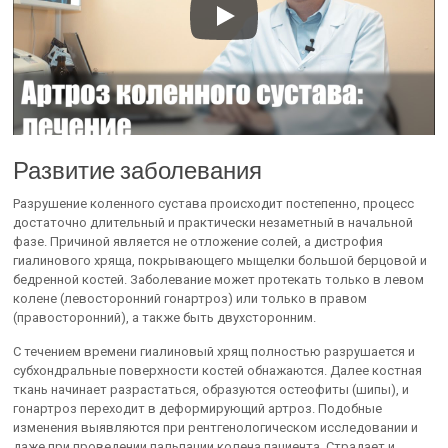
Развитие заболевания
Разрушение коленного сустава происходит постепенно, процесс
достаточно длительный и практически незаметный в начальной
фазе. Причиной является не отложение солей, а дистрофия
гиалинового хряща, покрывающего мыщелки большой берцовой и
бедренной костей. Заболевание может протекать только в левом
колене (левосторонний гонартроз) или только в правом
(правосторонний), а также быть двухсторонним.
С течением времени гиалиновый хрящ полностью разрушается и
субхондральные поверхности костей обнажаются. Далее костная
ткань начинает разрастаться, образуются остеофиты (шипы), и
гонартроз переходит в деформирующий артроз. Подобные
изменения выявляются при рентгенологическом исследовании и
даже при проведении пальпации колена пациента. Страдает и