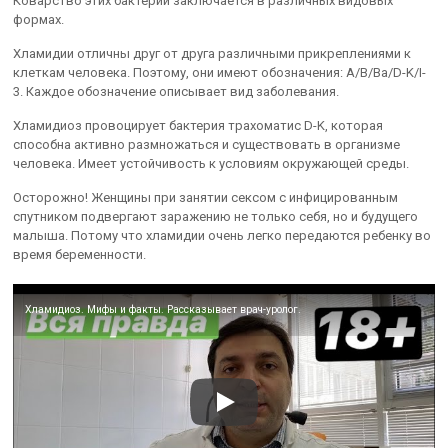
Коварство этих бактерий заключается в различных видовых
формах.
Хламидии отличны друг от друга различными прикреплениями к
клеткам человека. Поэтому, они имеют обозначения: A/B/Ba/D-K/I-
3. Каждое обозначение описывает вид заболевания.
Хламидиоз провоцирует бактерия трахоматис D-K, которая
способна активно размножаться и существовать в организме
человека. Имеет устойчивость к условиям окружающей среды.
Осторожно! Женщины при занятии сексом с инфицированным
спутником подвергают заражению не только себя, но и будущего
малыша. Потому что хламидии очень легко передаются ребенку во
время беременности.
Хламидиоз. Мифы и факты. Рассказывает врач-уролог.