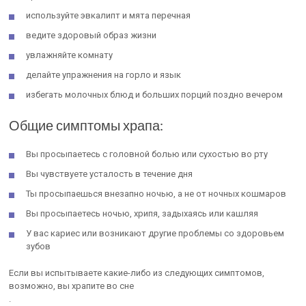
используйте эвкалипт и мята перечная
ведите здоровый образ жизни
увлажняйте комнату
делайте упражнения на горло и язык
избегать молочных блюд и больших порций поздно вечером
Общие симптомы храпа:
Вы просыпаетесь с головной болью или сухостью во рту
Вы чувствуете усталость в течение дня
Ты просыпаешься внезапно ночью, а не от ночных кошмаров
Вы просыпаетесь ночью, хрипя, задыхаясь или кашляя
У вас кариес или возникают другие проблемы со здоровьем
зубов
Если вы испытываете какие-либо из следующих симптомов,
возможно, вы храпите во сне
.