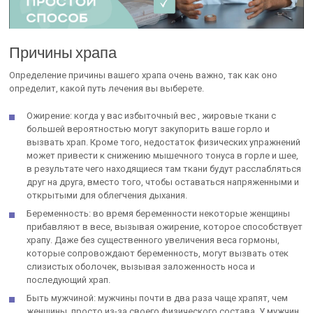
Причины храпа
Определение причины вашего храпа очень важно, так как оно
определит, какой путь лечения вы выберете.
Ожирение: когда у вас избыточный вес , жировые ткани с
большей вероятностью могут закупорить ваше горло и
вызвать храп. Кроме того, недостаток физических упражнений
может привести к снижению мышечного тонуса в горле и шее,
в результате чего находящиеся там ткани будут расслабляться
друг на друга, вместо того, чтобы оставаться напряженными и
открытыми для облегчения дыхания.
Беременность: во время беременности некоторые женщины
прибавляют в весе, вызывая ожирение, которое способствует
храпу. Даже без существенного увеличения веса гормоны,
которые сопровождают беременность, могут вызвать отек
слизистых оболочек, вызывая заложенность носа и
последующий храп.
Быть мужчиной: мужчины почти в два раза чаще храпят, чем
женщины, просто из-за своего физического состава. У мужчин