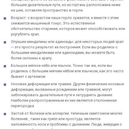
большие дыхательные пути, но их гортань расположена ниже
на шее, оставляя пространство в горле.
Возраст: с возрастом наше горло сужается, и вместе с этим
снижается мышечный тонус. Это естественное
обстоятельство старения, которое может способствовать или
усугублять храп.
Опухшие миндалины или аденоиды: для некоторых людей храп
— это просто результат их построения. Если вы родились с
большими миндалинами или аденоидами, вы можете быть
более склонны к храпу.
Большое мягкое нёбо или язычок. Точно так же, если вы
родились с большим мягким нёбом или язычком, как это часто
бывает с аутизмом.
Носовая деформация или травма: Другие физические носовые
деформации, вызванные рождением или травмой, могут
заблокировать дыхательные пути и затруднить дыхание.
Наиболее распространенным из них является отклоненная
перегородка.
Застой от болезни или аллергии: типичным симптомом многих
болезней , таких как грипп или простуда, является
заложенность носа и проблемы с дыханием. Люди, живущие с