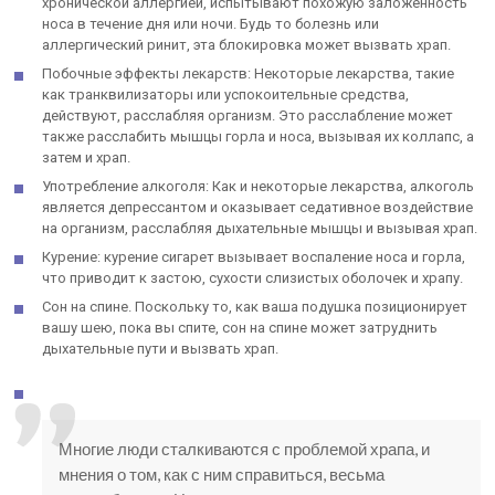
хронической аллергией, испытывают похожую заложенность
носа в течение дня или ночи. Будь то болезнь или
аллергический ринит, эта блокировка может вызвать храп.
Побочные эффекты лекарств: Некоторые лекарства, такие
как транквилизаторы или успокоительные средства,
действуют, расслабляя организм. Это расслабление может
также расслабить мышцы горла и носа, вызывая их коллапс, а
затем и храп.
Употребление алкоголя: Как и некоторые лекарства, алкоголь
является депрессантом и оказывает седативное воздействие
на организм, расслабляя дыхательные мышцы и вызывая храп.
Курение: курение сигарет вызывает воспаление носа и горла,
что приводит к застою, сухости слизистых оболочек и храпу.
Сон на спине. Поскольку то, как ваша подушка позиционирует
вашу шею, пока вы спите, сон на спине может затруднить
дыхательные пути и вызвать храп.
Многие люди сталкиваются с проблемой храпа, и
мнения о том, как с ним справиться, весьма