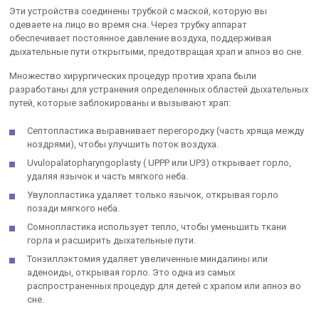
Эти устройства соединены трубкой с маской, которую вы
одеваете на лицо во время сна. Через трубку аппарат
обеспечивает постоянное давление воздуха, поддерживая
дыхательные пути открытыми, предотвращая храп и апноэ во сне.
Множество хирургических процедур против храпа были
разработаны для устранения определенных областей дыхательных
путей, которые заблокированы и вызывают храп:
Септопластика выравнивает перегородку (часть хряща между
ноздрями), чтобы улучшить поток воздуха.
Uvulopalatopharyngoplasty ( UPPP или UP3) открывает горло,
удаляя язычок и часть мягкого неба.
Увулопластика удаляет только язычок, открывая горло
позади мягкого неба.
Сомнопластика использует тепло, чтобы уменьшить ткани
горла и расширить дыхательные пути.
Тонзиллэктомия удаляет увеличенные миндалины или
аденоиды, открывая горло. Это одна из самых
распространенных процедур для детей с храпом или апноэ во
сне.