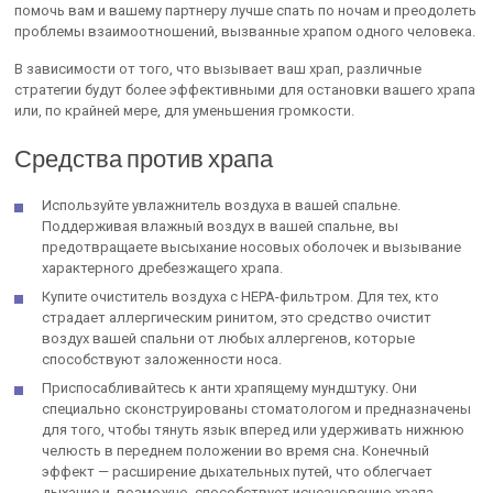
помочь вам и вашему партнеру лучше спать по ночам и преодолеть
проблемы взаимоотношений, вызванные храпом одного человека.
В зависимости от того, что вызывает ваш храп, различные
стратегии будут более эффективными для остановки вашего храпа
или, по крайней мере, для уменьшения громкости.
Средства против храпа
Используйте увлажнитель воздуха в вашей спальне.
Поддерживая влажный воздух в вашей спальне, вы
предотвращаете высыхание носовых оболочек и вызывание
характерного дребезжащего храпа.
Купите очиститель воздуха с HEPA-фильтром. Для тех, кто
страдает аллергическим ринитом, это средство очистит
воздух вашей спальни от любых аллергенов, которые
способствуют заложенности носа.
Приспосабливайтесь к анти храпящему мундштуку. Они
специально сконструированы стоматологом и предназначены
для того, чтобы тянуть язык вперед или удерживать нижнюю
челюсть в переднем положении во время сна. Конечный
эффект — расширение дыхательных путей, что облегчает
дыхание и, возможно, способствует исчезновению храпа.