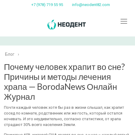
+7 (978) 719 55 95
info@neodent82.com
Блог
›
Почему человек храпит во сне?
Причины и методы лечения
храпа — BorodaNews Онлайн
Журнал
Почти каждый человек хотя бы раз в жизни слышал, как храпит
сосед по комнате, родственник или же гость, который остался
ночевать. И это неудивительно, согласно статистике, от храпа
страдают 30% всего населения Земли.
Примерно 60% жителей США храпят во сне, а у нас – каждый пятый