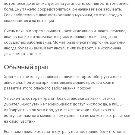
потом весь день он жалуется на усталость, сонливость, головные
боли. Ему тяжело сосредоточиться, он начинает все забывать.
Если заболевание диагностировано у мужчины, то это нередко
сказывается и на потенции.
Очень важно вовремя выявить развитие апноэ и начать лечение,
иначе у пациента повышается риск возникновения сердечно-
сосудистых заболеваний. Может развиться гипертония, аритмия,
иногда болезнь вызывает инсульт или инфаркт. Не исключена
даже смерть во сне.
Обычный храп
Храп – это не всегда признак наличия синдром обструктивного
апноэ сна. При этом причины, вызывающие простой храп и
развитие этого опасного заболевания, похожи.
У пациента, который храпит без остановки дыхания, стенки
дыхательных путей не перекрывают доступ кислорода, а лишь
вибрируют, из-за чего воздух все же проходит. Однако его
поступает намного меньше, чем нужно, что не может не отразиться
на самочувствии.
Если вам тяжело вставать с утра, у вас постоянно болит голова,