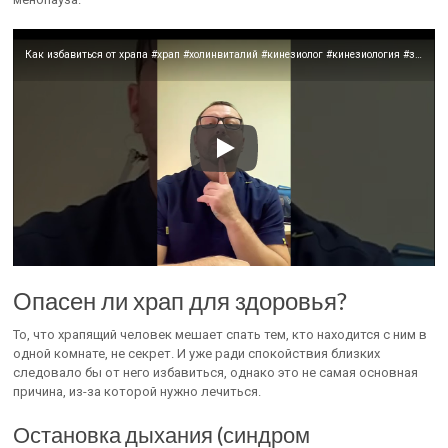
Как избавиться от храпа #храп #холинвиталий #кинезиолог #кинезиология #здоровье
Опасен ли храп для здоровья?
То, что храпящий человек мешает спать тем, кто находится с ним в
одной комнате, не секрет. И уже ради спокойствия близких
следовало бы от него избавиться, однако это не самая основная
причина, из-за которой нужно лечиться.
Остановка дыхания (синдром