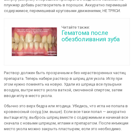
плунжер добавь растворитель в порошок. Аккуратно перемешай
содержимое, перемешивай круговыми движениями, НЕ ТРЯСИ.
Читайте также:
Гематома после
обезболивания зуба
Раствор должен быть прозрачным и без нерастворенных частиц
препарата. Теперь набери раствор в шприц для укола. Иглу при
этом нужно поменять на новую. Удали из шприца все пузырьки
воздуха, вытри место укола ваткой, смоченной спиртом, затем
вводи иглу в место укола.
Обычно это верх бедра или ягодица. Убедись, что игла не попала в
кровеносный сосуд (см. выше). Если все-таки попал — аккуратно
вытащи иглу, выбрось шприц вместе с содержимым и начинай все
сначала с новыми шприцом, иглами и препаратом. После инъекции
место укола можно закрыть пластырем, если это необходимо.