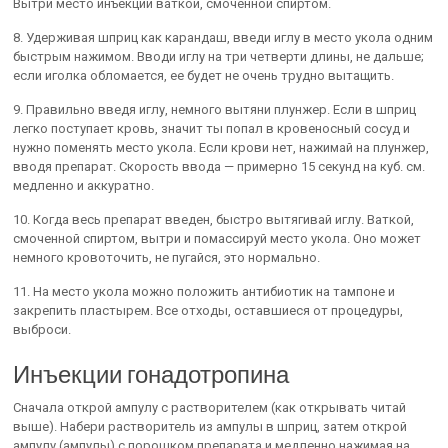
Вытри место инъекции ваткой, смоченной спиртом.
8. Удерживая шприц как карандаш, введи иглу в место укола одним
быстрым нажимом. Вводи иглу на три четверти длины, не дальше;
если иголка обломается, ее будет не очень трудно вытащить.
9. Правильно введя иглу, немного вытяни плунжер. Если в шприц
легко поступает кровь, значит ты попал в кровеносный сосуд и
нужно поменять место укола. Если крови нет, нажимай на плунжер,
вводя препарат. Скорость ввода — примерно 15 секунд на куб. см.
медленно и аккуратно.
10. Когда весь препарат введен, быстро вытягивай иглу. Ваткой,
смоченной спиртом, вытри и помассируй место укола. Оно может
немного кровоточить, не пугайся, это нормально.
11. На место укола можно положить антибиотик на тампоне и
закрепить пластырем. Все отходы, оставшиеся от процедуры,
выброси.
Инъекции гонадотропина
Сначала открой ампулу с растворителем (как открывать читай
выше). Набери растворитель из ампулы в шприц, затем открой
ампулу (ампулы) с порошком препарата и медленно нажимая на