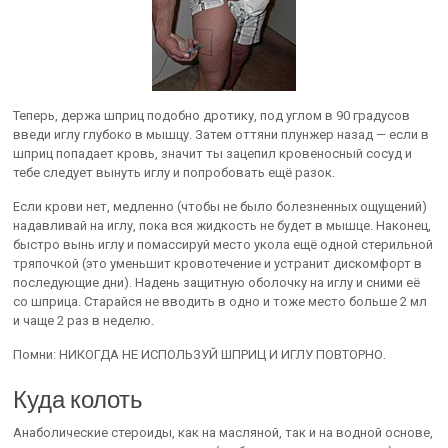
Теперь, держа шприц подобно дротику, под углом в 90 градусов
введи иглу глубоко в мышцу. Затем оттяни плунжер назад — если в
шприц попадает кровь, значит ты зацепил кровеносный сосуд и
тебе следует вынуть иглу и попробовать ещё разок.
Если крови нет, медленно (чтобы не было болезненных ощущений)
надавливай на иглу, пока вся жидкость не будет в мышце. Наконец,
быстро вынь иглу и помассируй место укола ещё одной стерильной
тряпочкой (это уменьшит кровотечение и устранит дискомфорт в
последующие дни). Надень защитную оболочку на иглу и сними её
со шприца. Старайся не вводить в одно и тоже место больше 2 мл
и чаще 2 раз в неделю.
Помни: НИКОГДА НЕ ИСПОЛЬЗУЙ ШПРИЦ И ИГЛУ ПОВТОРНО.
Куда колоть
Анаболические стероиды, как на масляной, так и на водной основе,