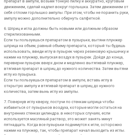
препарат в ампуле, возьми тонкую пилку и аккуратно, круговым
движением, сделай надпил вокруг горлышка. Затем движением от
себя отломи горлышко ампулы. При этом, чтобы не поранить руки,
ампулу можно дополнительно обернуть салфеткой.
6. Шприц и игла должны быть новыми или должным образом
стерилизованными.
Если ты пользуешься препаратом в пузырьке, вытяни плунжер
шприца на объем, равный объему препарата, который ты будешь
использовать, введи иглу в пузырек через резиновую крышечку и
нажми на плунжер, выпуская воздух в пузырек. Дойдя до конца,
переверни пузырек вверх дном и медленно вытягивай плунжер,
втягивая препарат в шприц до нужного количества. Затем вытяни
иглу из пузырька.
Если ты пользуешься препаратом в ампуле, вставь иглу в
открытую ампулу и втягивай препарат в шприц до нужного
количества, затем вынь иглу из ампулы.
7. Повернув иглу кверху, постучи по стенкам шприца чтобы
избавиться от пузырьков воздуха, которые могли остаться на
внутренних стенках цилиндра. в некоторых случаях, если
используется масляный раствор, это может занять минут
пятнадцать. Когда все пузырьки поднимутся к игле, осторожно
нажми на плунжер, так, чтобы препарат начал выходить из иглы.