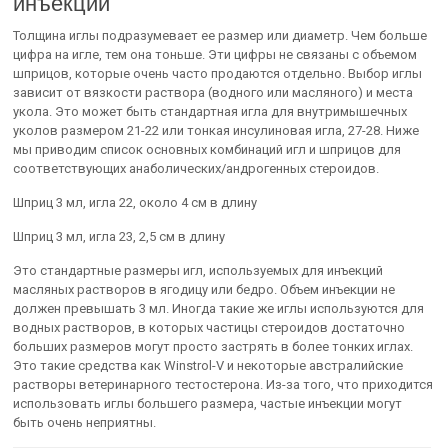
инъекций
Толщина иглы подразумевает ее размер или диаметр. Чем больше
цифра на игле, тем она тоньше. Эти цифры не связаны с объемом
шприцов, которые очень часто продаются отдельно. Выбор иглы
зависит от вязкости раствора (водного или масляного) и места
укола. Это может быть стандартная игла для внутримышечных
уколов размером 21-22 или тонкая инсулиновая игла, 27-28. Ниже
мы приводим список основных комбинаций игл и шприцов для
соответствующих анаболических/андрогенных стероидов.
Шприц 3 мл, игла 22, около 4 см в длину
Шприц 3 мл, игла 23, 2,5 см в длину
Это стандартные размеры игл, используемых для инъекций
масляных растворов в ягодицу или бедро. Объем инъекции не
должен превышать 3 мл. Иногда такие же иглы используются для
водных растворов, в которых частицы стероидов достаточно
больших размеров могут просто застрять в более тонких иглах.
Это такие средства как Winstrol-V и некоторые австралийские
растворы ветеринарного тестостерона. Из-за того, что приходится
использовать иглы большего размера, частые инъекции могут
быть очень неприятны.