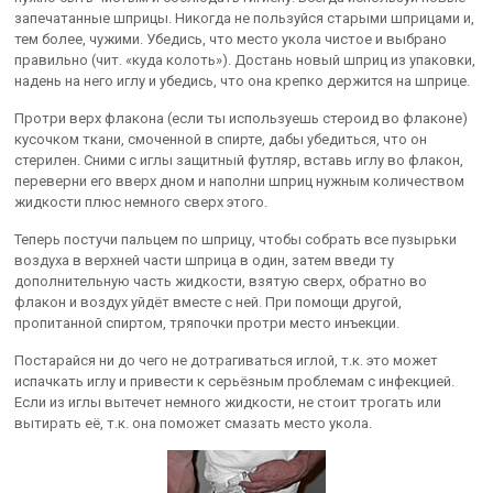
запечатанные шприцы. Никогда не пользуйся старыми шприцами и,
тем более, чужими. Убедись, что место укола чистое и выбрано
правильно (чит. «куда колоть»). Достань новый шприц из упаковки,
надень на него иглу и убедись, что она крепко держится на шприце.
Протри верх флакона (если ты используешь стероид во флаконе)
кусочком ткани, смоченной в спирте, дабы убедиться, что он
стерилен. Сними с иглы защитный футляр, вставь иглу во флакон,
переверни его вверх дном и наполни шприц нужным количеством
жидкости плюс немного сверх этого.
Теперь постучи пальцем по шприцу, чтобы собрать все пузырьки
воздуха в верхней части шприца в один, затем введи ту
дополнительную часть жидкости, взятую сверх, обратно во
флакон и воздух уйдёт вместе с ней. При помощи другой,
пропитанной спиртом, тряпочки протри место инъекции.
Постарайся ни до чего не дотрагиваться иглой, т.к. это может
испачкать иглу и привести к серьёзным проблемам с инфекцией.
Если из иглы вытечет немного жидкости, не стоит трогать или
вытирать её, т.к. она поможет смазать место укола.