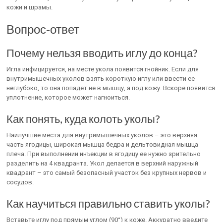
кожи и шрамы.
Вопрос-ответ
Почему нельзя вводить иглу до конца?
Игла инфицируется, на месте укола появится гнойник. Если для
внутримышечных уколов взять короткую иглу или ввести ее
неглубоко, то она попадет не в мышцу, а под кожу. Вскоре появится
уплотнение, которое может нагноиться.
Как понять, куда колоть уколы?
Наилучшие места для внутримышечных уколов – это верхняя
часть ягодицы, широкая мышца бедра и дельтовидная мышца
плеча. При выполнении инъекции в ягодицу ее нужно зрительно
разделить на 4 квадранта. Укол делается в верхний наружный
квадрант – это самый безопасный участок без крупных нервов и
сосудов.
Как научиться правильно ставить уколы?
Вставьте иглу под прямым углом (90°) к коже. Аккуратно введите