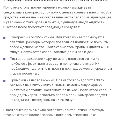
При отеке стопы после перелома можно накладывать
специальные компрессы, примочки, делать солевые ванночки. Все
средства направлены на согревание места перелома, приводящее
к увеличению тока крови и лимфы, лучшему выводу жидкости.
Быстрее всего помогают следующие средства:
Компресс из голубой глины. Для этого из нее формируется
пластина, размеры которой позволяют полностью покрыть
поврежденное место. Контакт с местом травмы длится 40-60
минут. Допускается использование до 2-3 раз в день.
Пихтовое, кедровое и другие масла являются одним из
наиболее эффективных средств по лечению отеков. Их
необходимо тщательно втирать в припухшее место перед сном
и сразу после него.
Примочки из настоя арники. Для настоя понадобится 30 гр.
растения на 1 литр кипятка. Залить измельченную арнику
кипятком и оставить настаиваться на час. После этого хорошо
процедить через несколько слоев марли. Компресс следует
накладывать перед сном на 15-20 минут.
В настоящее время можно встретить альтернативные методы
лечения отеков после перелома ноги, заимствованные из