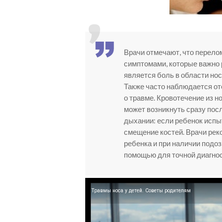
Врачи отмечают, что перело
симптомами, которые важно 
является боль в области нос
Также часто наблюдается оте
о травме. Кровотечение из н
может возникнуть сразу пос
дыхании: если ребенок испы
смещение костей. Врачи рек
ребенка и при наличии подо
помощью для точной диагнос
Травмы носа у детей. Советы родителям