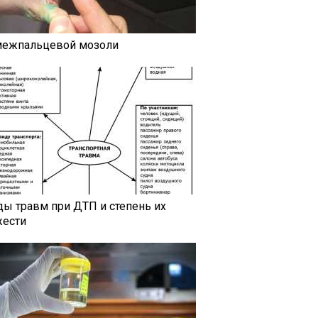
межпальцевой мозоли
ды травм при ДТП и степень их
жести