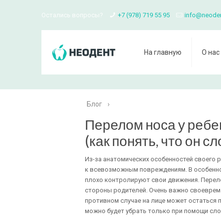
Остались вопросы?
+7 (978) 719 55 95
info@neode
На главную
О нас
Блог
›
Перелом носа у ребе
(как понять, что он с
Из-за анатомических особенностей своего
к всевозможным повреждениям. В особеннос
плохо контролируют свои движения. Перело
стороны родителей. Очень важно своевреме
противном случае на лице может остаться 
можно будет убрать только при помощи сло