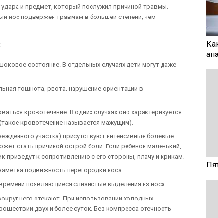
а удара и предмет, который послужил причиной травмы.
ный нос подвержен травмам в большей степени, чем
Ка
:
ан
шоковое состояние. В отдельных случаях дети могут даже
льная тошнота, рвота, нарушение ориентации в
аться кровотечение. В одних случаях оно характеризуется
 (такое кровотечение называется мажущим).
режденного участка) присутствуют интенсивные болевые
жет стать причиной острой боли. Если ребенок маленький,
 приведут к сопротивлению с его стороны, плачу и крикам.
Пя
заметна подвижность перегородки носа.
 времени появляющиеся слизистые выделения из носа.
 вокруг него отекают. При использовании холодных
рошествии двух и более суток. Без компресса отечность