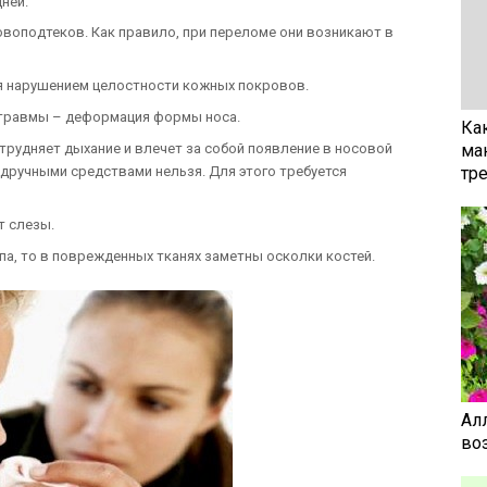
ней.
овоподтеков. Как правило, при переломе они возникают в
я нарушением целостности кожных покровов.
травмы – деформация формы носа.
Ка
трудняет дыхание и влечет за собой появление в носовой
ма
одручными средствами нельзя. Для этого требуется
тр
т слезы.
а, то в поврежденных тканях заметны осколки костей.
Ал
воз