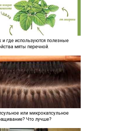
к и где используются полезные
ойства мяты перечной.
псульное или микрокапсульное
ращивание? Что лучше?