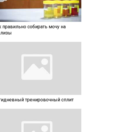
к правильно собирать мочу на
ализы
тидневный тренировочный сплит