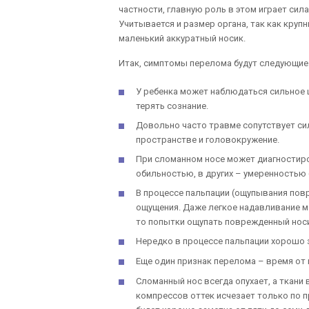
частности, главную роль в этом играет сил
Учитывается и размер органа, так как круп
маленький аккуратный носик.
Итак, симптомы перелома будут следующие
У ребенка может наблюдаться сильное 
терять сознание.
Довольно часто травме сопутствует си
пространстве и головокружение.
При сломанном носе может диагностиров
обильностью, в других – умеренностью
В процессе пальпации (ощупывания пов
ощущения. Даже легкое надавливание мо
то попытки ощупать поврежденный носик
Нередко в процессе пальпации хорошо 
Еще один признак перелома – время от
Сломанный нос всегда опухает, а ткани
компрессов оттек исчезает только по п