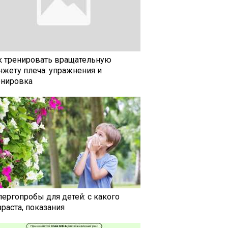
к тренировать вращательную
нжету плеча: упражнения и
енировка
лергопробы для детей: с какого
раста, показания