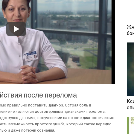
Жж
бок
ействия после перелома
Кси
мо правильно поставить диагноз. Острая боль в
оп
чение не являются достоверными признаками перелома.
одствуясь данными, полученными на основе диагностических
чить возможность простого ушиба, который также нередко
ью и даже потерей сознания.