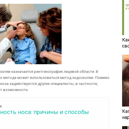
Ка
св
затем назначается рентгенография лицевой области. В
го метода может использоваться метод эндоскопии. Помимо
ноза задействуются другие специалисты, в частности,
ет возможность:
е:
Ка
ность носа: причины и способы
на