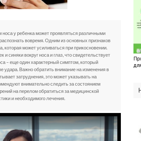
м носа у ребенка может проявляться различными
распознать вовремя. Одним из основных признаков
а, которая может усиливаться при прикосновении.
к и синяки вокруг носа и глаз, что свидетельствует
Пр
оса – еще один характерный симптом, который
дл
ле удара. Важно обратить внимание на изменения в
тывает затруднения, это может указывать на
омендуют внимательно следить за состоянием
зрений на перелом обратиться за медицинской
тики и необходимого лечения.