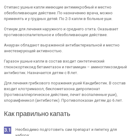
Отипакс ушные капли имеющие антимикробный и местно
обезболивающее действие. По назначению врача, можно
применять и у грудных детей. По 2-3 капли в больные уши.
Отинум для лечения наружного и среднего отита. Оказывает
противовоспалительное и обезболивающее действие.
Анауран обладают выраженной антибактериальной и местно
анестезирующей активностью.
Гаразон ушные капли в состав входит синтетический
глюкокортикоид бетаметазон и гентамицин – аминогликозидный
антибиотик. Назначается детям с 8 лет.
Для лечения грибкового поражения ушей Кандибиотик. В состав
входит клотримазол, беклометазона дипропионат
(противоаллергическое действие, лечит воспаленные уши),
хлорамфеникол (антибиотик). Противопоказан детям до 6 лет.
Как правильно капать
Необходимо подготовить сам препарат и пипетку для
набора;