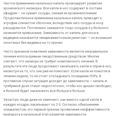
Частое применение назальных капель провоцирует развитие
хронического насморка. Все капли в нос содержат в составе
эфедрин – он сужает сосуды, снижая их кровенаполнение.
Продолжительное применение назальных капель приводит к
атрофии слизистой оболочки, вследствие чего сосуды в носу
расширяются. Постепенно снижается тонус сосудов и у больного
начинается привыкание. Зависимость от капель для носа в
медицине называется «медикаментозным ринитом» — он возникает
спонтанно без видимых на то причин.
Часто причиной появления зависимости является неправильное
лечение используемым лекарственным средством. Многие
считают, что насморк не требует комплексного лечения. В
результате эти люди продолжают закапывать капли и спреи в нос,
несмотря на то, что они уже не помогают. Если капли не помогли в
течение недели, то не стоит откладывать посещение ЛОРа. В
противном случае ситуация доходит до зависимости — капель в
требуемой дозе станет недостаточно, чтобы нос дышал свободно,
и больной будет закапывать все больше и больше.
Зачастую люди даже не замечают, как вместо одной капли в
каждую ноздрю закапывают по 2-3. Согласно объяснениям
специалистов, это первый признак проявления неэффективности
препарата и начальный этап развития зависимости.