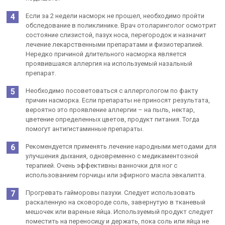
Если за 2 недели насморк не прошел, необходимо пройти
обследование в поликлинике. Врач отоларинголог осмотрит
состояние слизистой, пазух носа, перегородок и назначит
лечение лекарственными препаратами и физиотерапией.
Нередко причиной длительного насморка является
проявившаяся аллергия на используемый назальный
препарат.
Необходимо посоветоваться с аллергологом по факту
причин насморка. Если препараты не приносят результата,
вероятно это проявление аллергии – на пыль, нектар,
цветение определенных цветов, продукт питания. Тогда
помогут антигистаминные препараты.
Рекомендуется применять лечение народными методами для
улучшения дыхания, одновременно с медикаментозной
терапией. Очень эффективны ванночки для ног с
использованием горчицы или эфирного масла эвкалипта.
Прогревать гайморовы пазухи. Следует использовать
раскаленную на сковороде соль, завернутую в тканевый
мешочек или вареные яйца. Используемый продукт следует
поместить на переносицу и держать, пока соль или яйца не