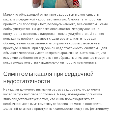
Мало кто обладающий отменным здоровьем может связать
кашель с сердечной недостаточностью. А может это простой
бронхит или простуда? Вот, полечусь немного, все симптомы сами
собой улетучатся. На деле же оказывается, что улучшения не
наступает, а состояние здоровья только усугубляется. И только
попадая на приём к терапевту, сдав все анализы и проведя
обследования, оказывается, что причина крылась вовсе не в
простуде. Кашель при сердечной недостаточности симптомы для
обычного человека имеет не ярко выраженные. А это значит, что
их можно с лёгкостью спутать и не обращать внимания до момента,
когда вмешательства кардиохирургов просто не миновать.
Симптомы кашля при сердечной
недостаточности
Не уделяя должного внимания своему здоровью, люди очень
часто запускают своё состояние. А ведь поведение организма
явно свидетельствует о том, что с ним происходит что-то
необычное. Зная симптоматику заболевания можно поставить
должный диагноз и приступить к своевременному и эффективному