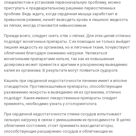
специалистом и установив первоначальную проблему, можно
приступать к предварительному решению первостепенных
проблем. Ведь ждать, когда сердечная мышца заработает в
привычном режиме, начнёт выводить кровь и лишнюю жидкость
из лёгких, иногда становится невыносимым.
Прежде всего, следует снять отёк с лёгких. Для этих целей отлично
подойдут мочегонные препараты. С их помощью не только выйдет
лишняя жидкость из организма, но и лёгочные ткани, почувствуют
облегчение благодаря снижению нагрузки. Увлекаться
мочегонными препаратами нельзя, так как их повышенная
дозировка может привести к аритмии и ускоренному выведению
калия из организма. В результате могут появиться судороги.
Кашель при сердечной недостаточности лечение имеет и вполне
стандартное. Противокашлевые препараты, способствующие
разжижению мокроты и выведению её из организма, отлично
подойдут. Какие именно лекарственные препараты следует
применять, необходимо узнать у отолоринголога.
При сердечной недостаточности стенки сосудов испытывают
сильную нагрузку в связи с уменьшением их проходимости. В целях
облегчения состояния, стоит принимать вазодилататоры,
способствующие расширению сосудов и облегчающие их