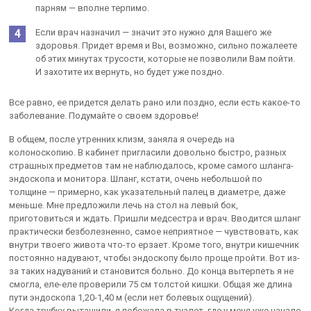
парням — вполне терпимо.
Если врач назначил — значит это нужно для Вашего же
здоровья. Придет время и Вы, возможно, сильно пожалеете
об этих минутах трусости, которые не позволили Вам пойти.
И захотите их вернуть, но будет уже поздно.
Все равно, ее придется делать рано или поздно, если есть какое-то
заболевание. Подумайте о своем здоровье!
В общем, после утренних клизм, заняла я очередь на
колоноскопию. В кабинет пригласили довольно быстро, разных
страшных предметов там не наблюдалось, кроме самого шланга-
эндоскопа и монитора. Шланг, кстати, очень небольшой по
толщине — примерно, как указательный палец в диаметре, даже
меньше. Мне предложили лечь на стол на левый бок,
приготовиться и ждать. Пришли медсестра и врач. Вводится шланг
практически безболезненно, самое неприятное — чувствовать, как
внутри твоего живота что-то ерзает. Кроме того, внутри кишечник
постоянно надувают, чтобы эндоскопу было проще пройти. Вот из-
за таких надуваний и становится больно. До конца вытерпеть я не
смогла, еле-еле проверили 75 см толстой кишки. Общая же длина
пути эндоскопа 1,20-1,40 м (если нет болевых ощущений).
Когда трубку вытащили, я побежала в туалет, где у меня уже начало