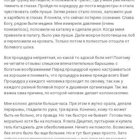
темнеть в глазах. Пройдя по коридору до поста медсестры я стала
чувствовать себе лучше. Затем резко стало плохо, заложило уши
и зарябило в глазах. Я поняла, что сейчас потеряю сознание. Слава
Богу, рядом были медики. Мне измерили давление (очень
понизилось), положили на каталку и сделали укол. Когда меня
привезли в палату, было уже лучше. Дали мокрое полотенце на лоб
и переложили на кровать. Только потом я полностью отошла от
болевого шока.
Вся процедура неприятная, но какой то адской боли нет! Поэтому
не читайте отзывы слишком впечатлительных барышень с
богатым воображением! Перед процедурой нужно настраиваться
на хорошее и понимать, что процедура важна прежде всего Вам!
Процедура у каждого человека проходит по своему, так как у
каждого разный болевой порог и душевная организация. Так же
важна сама причина, по которой человек делает колоноскопию.
Мне колоно делали больше часа. При этом я жутко орала, делали
перерывы, гладили по руке, три врача. Конечно, кому-то может
быть не больно, это правда. Но так быстро не бывает. Готовьтесь
морально хотя бы на полчаса. Я пила Дицетел, пустырник и купила
гель Катэджель для обезболивания. Ничего не помогло. Возможно,
без этого было бы еще больнее. Но и тут был ужас просто. Зато
сейчас какое прекрасное настроение — все-таки эта процедура