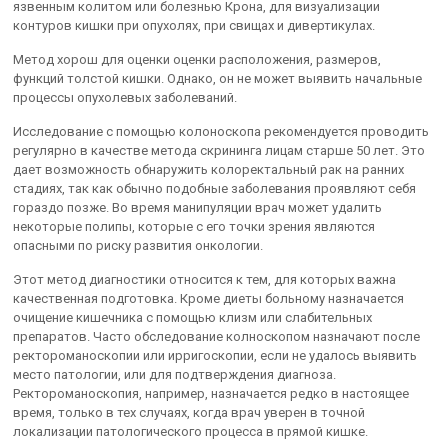
язвенным колитом или болезнью Крона, для визуализации
контуров кишки при опухолях, при свищах и дивертикулах.
Метод хорош для оценки оценки расположения, размеров,
функций толстой кишки. Однако, он не может выявить начальные
процессы опухолевых заболеваний.
Исследование с помощью колоноскопа рекомендуется проводить
регулярно в качестве метода скрининга лицам старше 50 лет. Это
дает возможность обнаружить колоректальный рак на ранних
стадиях, так как обычно подобные заболевания проявляют себя
гораздо позже. Во время манипуляции врач может удалить
некоторые полипы, которые с его точки зрения являются
опасными по риску развития онкологии.
Этот метод диагностики относится к тем, для которых важна
качественная подготовка. Кроме диеты больному назначается
очищение кишечника с помощью клизм или слабительных
препаратов. Часто обследование колноскопом назначают после
ректороманоскопии или ирригоскопии, если не удалось выявить
место патологии, или для подтверждения диагноза.
Ректороманоскопия, например, назначается редко в настоящее
время, только в тех случаях, когда врач уверен в точной
локализации патологического процесса в прямой кишке.