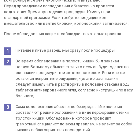
контролируется рентгенологически или визуально.
Перед проведением исследования обязательно провести
подготовку. Время проведения процедуры 10 минут при
стандартной программе. Если требуется медицинское
вмешательство или взятие биопсии, колоноскопия затягивается.
После обследования пациент соблюдает некоторые правила.
Питание и питье разрешены сразу после процедуры;
Во время обследования в полость кишки был закачан
воздух. Больному объясняется, что весь он будет удален по
окончании процедуры тем же колоноскопом. Если все же
остаются неприятные ощущения, чувство распирания,
следует измельчить и растворить в половине стакана воды
таблетки активированного угля, согласно инструкции по весу
больного;
Сама колоноскопия абсолютно безвредна. Исключения
составляют редкие осложнения в виде перфорации стенки
толстой кишки. Обследование, которое проводит
грамотный специалист по всем правилам, не влечет за собой
никаких неблагоприятных последствий.