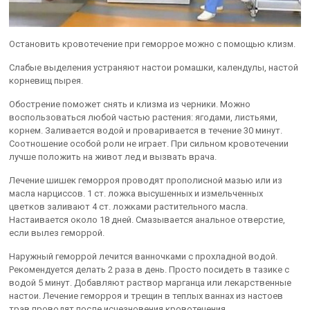
Остановить кровотечение при геморрое можно с помощью клизм.
Слабые выделения устраняют настои ромашки, календулы, настой
корневищ пырея.
Обострение поможет снять и клизма из черники. Можно
воспользоваться любой частью растения: ягодами, листьями,
корнем. Заливается водой и проваривается в течение 30 минут.
Соотношение особой роли не играет. При сильном кровотечении
лучше положить на живот лед и вызвать врача.
Лечение шишек геморроя проводят прополисной мазью или из
масла нарциссов. 1 ст. ложка высушенных и измельченных
цветков заливают 4 ст. ложками растительного масла.
Настаивается около 18 дней. Смазывается анальное отверстие,
если вылез геморрой.
Наружный геморрой лечится ванночками с прохладной водой.
Рекомендуется делать 2 раза в день. Просто посидеть в тазике с
водой 5 минут. Добавляют раствор марганца или лекарственные
настои. Лечение геморроя и трещин в теплых ваннах из настоев
трав проводят после исчезновения кровотечения.