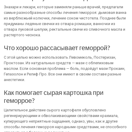
Знахари и лекари, которые заменяли раньше врачей, предлагали
самые разнообразные способы лечения геморроя: дымовая ванна
из верблюжьей колючки, лечение соком чистотела. Позднее были
придуманы ледяные свечки из отвара ромашки, ванночки из
отвара луковой шелухи, ректальные свечи из сливочного масла и
растертого чеснока.
Что хорошо рассасывает геморрой?
С этой целью можно использовать Левомеколь, Постеризан,
Проктозан. Из натуральных средств — мази с облепиховым
маслом. Если основная проблема — боль, подойдут мази Прокаин,
Гепазолон и Релиф Про. Все они имеют в своем составе разные
анестетики.
Как помогает сырая картошка при
геморрое?
Целительное действие сырого картофеля обусловлено
регенерирующими и обволакивающими свойствами крахмала,
купирующего неприятные ощущения, однако, увы, как и другие
способы лечения геморроя народными средствами, не способного