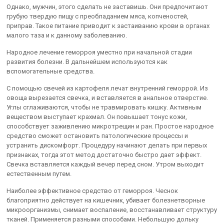
Однако, мужчин, этого сделать не заставишь. Они предпочитают
грубую твердую пищу с преобладанием мяса, копченостей,
приправ. Такое питание приводит к застаиванию крови в органах
малого таза и к данному заболеванию.
Народное лечение геморроя уместно при начальной стадии
развития болезни. В дальнейшем используются как
вспомогательные средства.
С помощью свечей из картофеля лечат внутренний геморрой. Из
овоща вырезается свечка, и вставляется в анальное отверстие.
Углы сглаживаются, чтобы не травмировать кишку. Активным
веществом выступает крахмал. Он повышает тонус кожи,
способствует заживлению микротрещин и ран. Простое народное
средство сможет остановить патологические процессы и
устранить дискомфорт. Процедуру начинают делать при первых
признаках, тогда этот метод достаточно быстро дает эффект.
Свечка вставляется каждый вечер перед сном. Утром выходит
естественным путем.
Наиболее эффективное средство от геморроя. Чеснок
благоприятно действует на кишечник, убивает болезнетворные
микроорганизмы, снимает воспаление, восстанавливает структуру
тканей. Применяется разными способами. Небольшую дольку